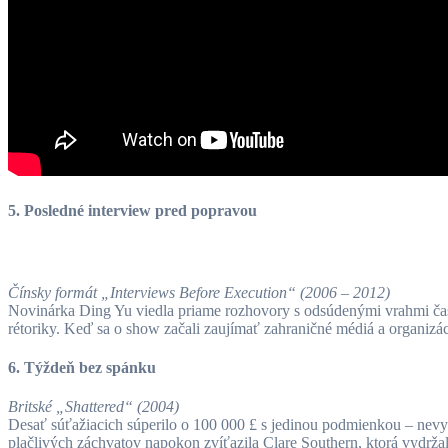
5. Posledné interview pred popravou
Čínsky formát „Interviews Before Execution“ (2006 – 2012)
Novinárka Ding Yu viedla priame rozhovory s odsúdenými vrahmi často
rétoriky. Keď sa o show začali zaujímať zahraničné médiá a organizáci
6. Týždeň bez spánku
Britské „Shattered“ (2004)
Desať súťažiacich súperilo o 100 000 £ s jedinou podmienkou – nevyd
plačlivých záchvatov napokon zvíťazila Clare Southern, ktorá vydrža