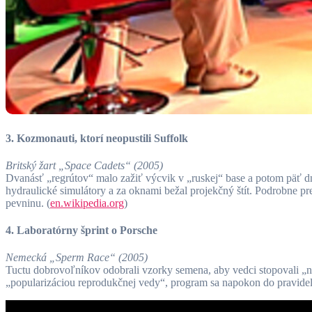
3. Kozmonauti, ktorí neopustili Suffolk
Britský žart „Space Cadets“ (2005)
Dvanásť „regrútov“ malo zažiť výcvik v „ruskej“ base a potom päť dní
hydraulické simulátory a za oknami bežal projekčný štít. Podrobne pre
pevninu. (
en.wikipedia.org
)
4. Laboratórny šprint o Porsche
Nemecká „Sperm Race“ (2005)
Tuctu dobrovoľníkov odobrali vzorky semena, aby vedci stopovali „
„popularizáciou reprodukčnej vedy“, program sa napokon do pravideln