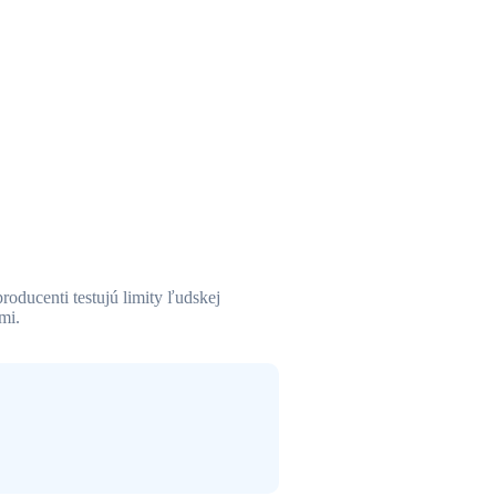
oducenti testujú limity ľudskej
mi.