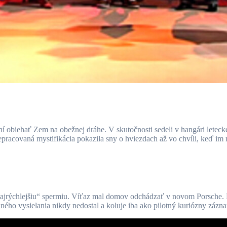
 obiehať Zem na obežnej dráhe. V skutočnosti sedeli v hangári leteckej
pracovaná mystifikácia pokazila sny o hviezdach až vo chvíli, keď im m
najrýchlejšiu“ spermiu. Víťaz mal domov odchádzať v novom Porsche. 
ého vysielania nikdy nedostal a koluje iba ako pilotný kuriózny zázn