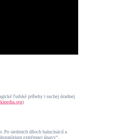
gické ľudské príbehy i suchej úradnej
kipedia.org
)
r. Po siedmich dňoch halucinácií a
laboratórium extrémnej únavy“.