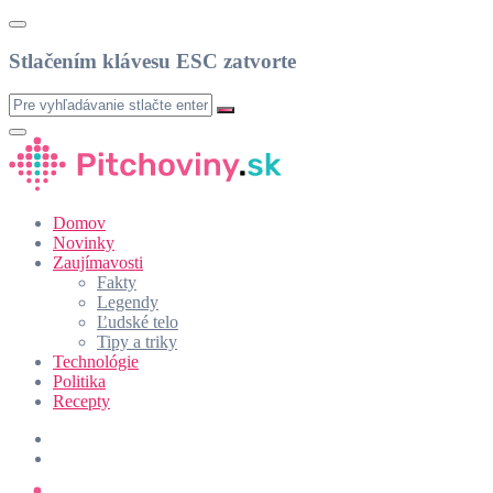
Stlačením klávesu ESC zatvorte
Domov
Novinky
Zaujímavosti
Fakty
Legendy
Ľudské telo
Tipy a triky
Technológie
Politika
Recepty