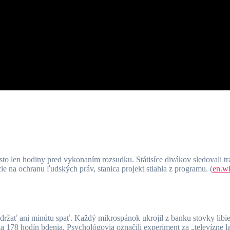
 len hodiny pred vykonaním rozsudku. Státisíce divákov sledovali tra
e na ochranu ľudských práv, stanica projekt stiahla z programu. (
en.wi
ržať ani minútu spať. Každý mikrospánok ukrojil z banku stovky libie
la 178 hodín bdenia. Psychológovia označili experiment za „televízne 