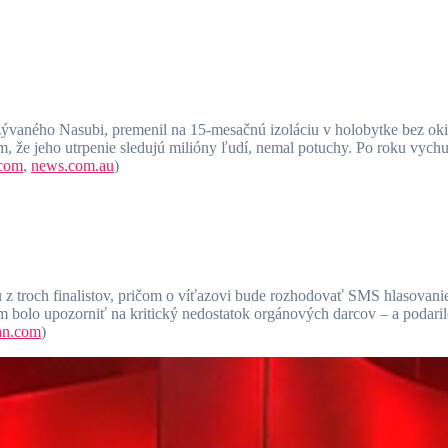
aného Nasubi, premenil na 15-mesačnú izoláciu v holobytke bez okie
, že jeho utrpenie sledujú milióny ľudí, nemal potuchy. Po roku vychud
.com
,
news.com.au
)
u z troch finalistov, pričom o víťazovi bude rozhodovať SMS hlasovanie
 bolo upozorniť na kritický nedostatok orgánových darcov – a podarilo
an.com
)