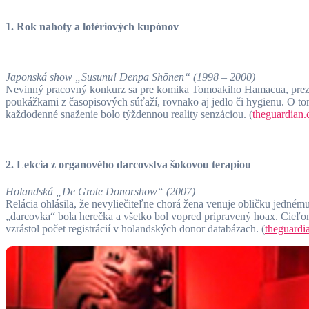
1. Rok nahoty a lotériových kupónov
Japonská show „Susunu! Denpa Shōnen“ (1998 – 2000)
Nevinný pracovný konkurz sa pre komika Tomoakiho Hamacua, prezýv
poukážkami z časopisových súťaží, rovnako aj jedlo či hygienu. O tom
každodenné snaženie bolo týždennou reality senzáciou. (
theguardian
2. Lekcia z organového darcovstva šokovou terapiou
Holandská „De Grote Donorshow“ (2007)
Relácia ohlásila, že nevyliečiteľne chorá žena venuje obličku jedném
„darcovka“ bola herečka a všetko bol vopred pripravený hoax. Cieľom
vzrástol počet registrácií v holandských donor databázach. (
theguardi