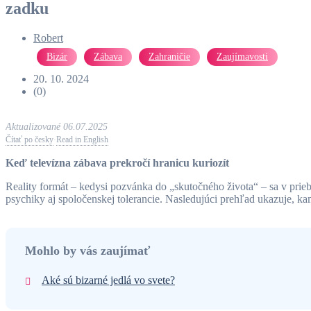
zadku
Robert
Bizár
Zábava
Zahraničie
Zaujímavosti
20. 10. 2024
(0)
Aktualizované 06.07.2025
Čítať po česky
Read in English
·
Keď televízna zábava prekročí hranicu kuriozít
Reality formát – kedysi pozvánka do „skutočného života“ – sa v prieb
psychiky aj spoločenskej tolerancie. Nasledujúci prehľad ukazuje, ka
Mohlo by vás zaujímať
Aké sú bizarné jedlá vo svete?