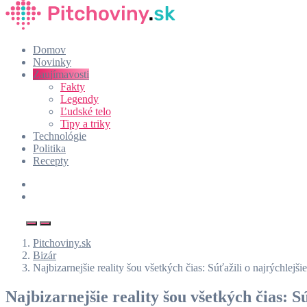
Domov
Novinky
Zaujímavosti
Fakty
Legendy
Ľudské telo
Tipy a triky
Technológie
Politika
Recepty
Pitchoviny.sk
Bizár
Najbizarnejšie reality šou všetkých čias: Súťažili o najrýchlejš
Najbizarnejšie reality šou všetkých čias: S