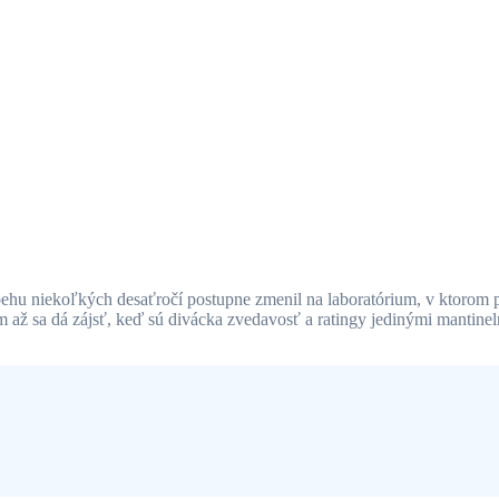
ehu niekoľkých desaťročí postupne zmenil na laboratórium, v ktorom pr
m až sa dá zájsť, keď sú divácka zvedavosť a ratingy jedinými mantinel