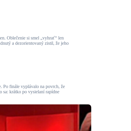
n. Oblečenie si smel „vyhrať“ len
nutý a dezorientovaný zistil, že jeho
. Po finále vyplávalo na povrch, že
 sa: krátko po vysielaní rapídne