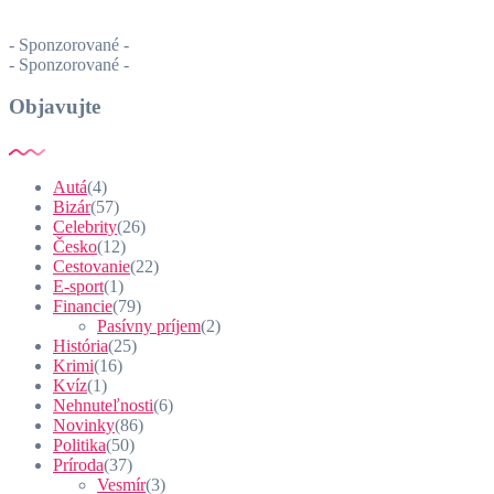
- Sponzorované -
- Sponzorované -
Objavujte
Autá
(4)
Bizár
(57)
Celebrity
(26)
Česko
(12)
Cestovanie
(22)
E-sport
(1)
Financie
(79)
Pasívny príjem
(2)
História
(25)
Krimi
(16)
Kvíz
(1)
Nehnuteľnosti
(6)
Novinky
(86)
Politika
(50)
Príroda
(37)
Vesmír
(3)