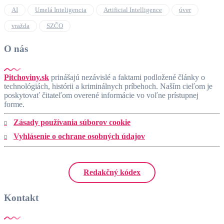
AI
Umelá Inteligencia
Artificial Intelligence
úver
vražda
SZČO
O nás
Pitchoviny.sk
prinášajú nezávislé a faktami podložené články o
technológiách, histórii a kriminálnych príbehoch. Naším cieľom je
poskytovať čitateľom overené informácie vo voľne prístupnej
forme.
Zásady používania súborov cookie
Vyhlásenie o ochrane osobných údajov
Redakčný kódex
Kontakt