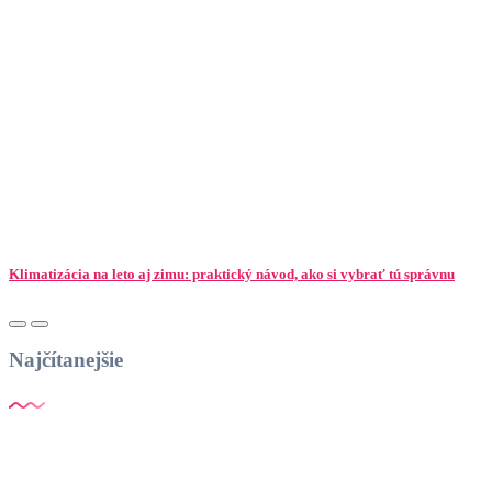
Klimatizácia na leto aj zimu: praktický návod, ako si vybrať tú správnu
Najčítanejšie