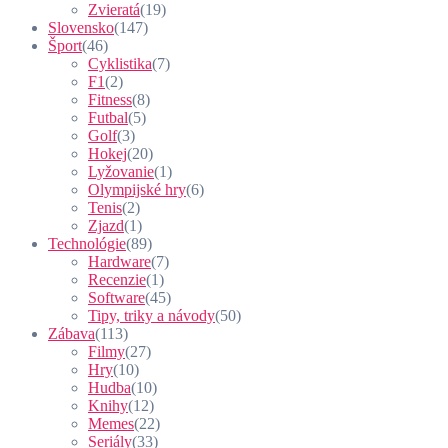
Zvieratá
(19)
Slovensko
(147)
Šport
(46)
Cyklistika
(7)
F1
(2)
Fitness
(8)
Futbal
(5)
Golf
(3)
Hokej
(20)
Lyžovanie
(1)
Olympijské hry
(6)
Tenis
(2)
Zjazd
(1)
Technológie
(89)
Hardware
(7)
Recenzie
(1)
Software
(45)
Tipy, triky a návody
(50)
Zábava
(113)
Filmy
(27)
Hry
(10)
Hudba
(10)
Knihy
(12)
Memes
(22)
Seriály
(33)