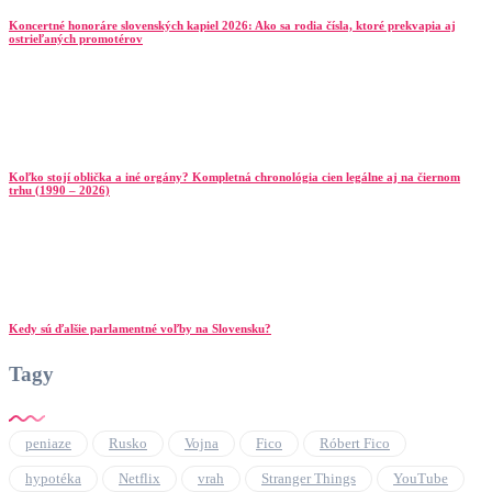
Koncertné honoráre slovenských kapiel 2026: Ako sa rodia čísla, ktoré prekvapia aj
ostrieľaných promotérov
Koľko stojí oblička a iné orgány? Kompletná chronológia cien legálne aj na čiernom
trhu (1990 – 2026)
Kedy sú ďalšie parlamentné voľby na Slovensku?
Tagy
peniaze
Rusko
Vojna
Fico
Róbert Fico
hypotéka
Netflix
vrah
Stranger Things
YouTube