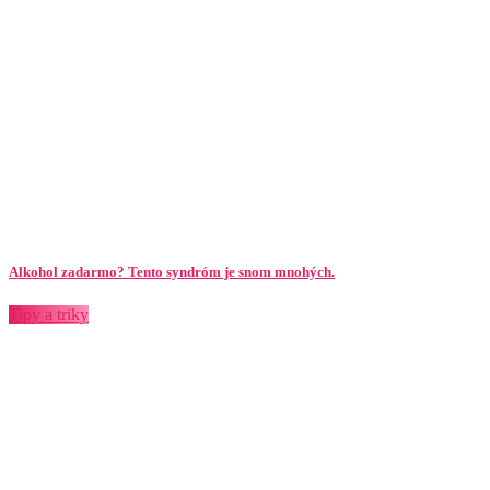
Alkohol zadarmo? Tento syndróm je snom mnohých.
Tipy a triky