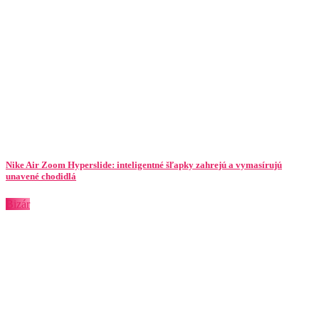
Nike Air Zoom Hyperslide: inteligentné šľapky zahrejú a vymasírujú
unavené chodidlá
Bizár