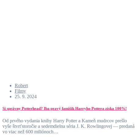
Robert
Filmy
25. 9. 2024
Si správny Potterhead? Iba pravý fanúšik Harryho Pottera získa 100%!
Od prvého vydania knihy Harry Potter a Kameň mudrcov prešlo
vyše štvrťstoročie a sedemdielna séria J. K. Rowlingovej — predaná
vo viac než 600 miliónoch…