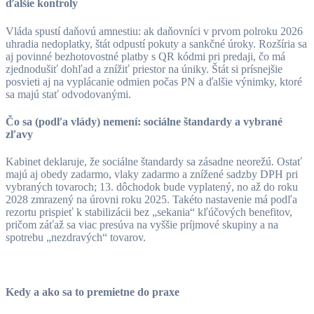
ďalšie kontroly
Vláda spustí daňovú amnestiu: ak daňovníci v prvom polroku 2026
uhradia nedoplatky, štát odpustí pokuty a sankčné úroky. Rozšíria sa
aj povinné bezhotovostné platby s QR kódmi pri predaji, čo má
zjednodušiť dohľad a znížiť priestor na úniky. Štát si prísnejšie
posvieti aj na vyplácanie odmien počas PN a ďalšie výnimky, ktoré
sa majú stať odvodovanými.
Čo sa (podľa vlády) nemení: sociálne štandardy a vybrané
zľavy
Kabinet deklaruje, že sociálne štandardy sa zásadne neorežú. Ostať
majú aj obedy zadarmo, vlaky zadarmo a znížené sadzby DPH pri
vybraných tovaroch; 13. dôchodok bude vyplatený, no až do roku
2028 zmrazený na úrovni roku 2025. Takéto nastavenie má podľa
rezortu prispieť k stabilizácii bez „sekania“ kľúčových benefitov,
pričom záťaž sa viac presúva na vyššie príjmové skupiny a na
spotrebu „nezdravých“ tovarov.
Kedy a ako sa to premietne do praxe