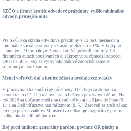
SZČO a firmy: kratšie odvodové prázdniny, vyššie minimálne
odvody, prísnejšie autá
Pre SZČO sa skrátia odvodové prázdniny z 12 na 6 mesiacov a
minimálne sociálne odvody vzrastú približne o 20 %. V boji proti
„núteným“ či formálnym živnostiam štát pritvrdí kontroly. Pri
firemných autách používaných aj súkromne sa obmedzí odpočet
DPH na 50 %, aby sa vyrovnalo daňové zaobchádzanie so
súkromným používaním.
Menej voľných dní a koniec zákazu predaja cez sviatky
V pracovnom kalendári čakajú zmeny: Deň boja za slobodu a
demokraciu (17. 11.) má byť trvalo bežným pracovným dňom. Na
rok 2026 sa dočasne zruší pracovné voľno aj na Zjavenie Pána (6.
1.) a na Deň víťazstva nad fašizmom (8. 5.). Zároveň sa zruší zákaz
predaja počas sviatkov. Ministerstvo odhaduje rozpočtový prínos
balíka okolo 230 miliónov eur.
Boj proti únikom: generálny pardon, povinné QR platby a