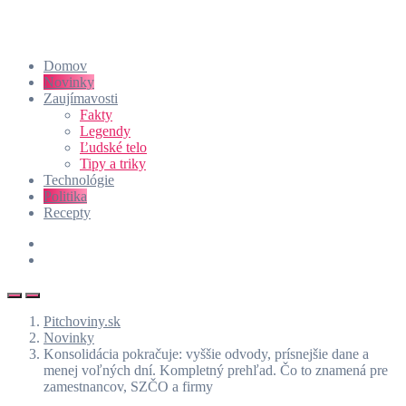
Domov
Novinky
Zaujímavosti
Fakty
Legendy
Ľudské telo
Tipy a triky
Technológie
Politika
Recepty
Pitchoviny.sk
Novinky
Konsolidácia pokračuje: vyššie odvody, prísnejšie dane a
menej voľných dní. Kompletný prehľad. Čo to znamená pre
zamestnancov, SZČO a firmy