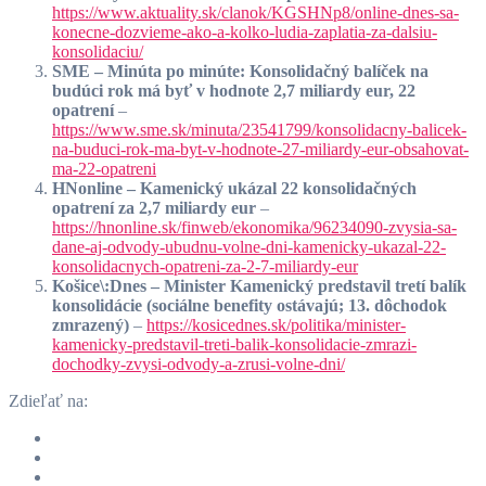
https://www.aktuality.sk/clanok/KGSHNp8/online-dnes-sa-
konecne-dozvieme-ako-a-kolko-ludia-zaplatia-za-dalsiu-
konsolidaciu/
SME – Minúta po minúte: Konsolidačný balíček na
budúci rok má byť v hodnote 2,7 miliardy eur, 22
opatrení
–
https://www.sme.sk/minuta/23541799/konsolidacny-balicek-
na-buduci-rok-ma-byt-v-hodnote-27-miliardy-eur-obsahovat-
ma-22-opatreni
HNonline – Kamenický ukázal 22 konsolidačných
opatrení za 2,7 miliardy eur
–
https://hnonline.sk/finweb/ekonomika/96234090-zvysia-sa-
dane-aj-odvody-ubudnu-volne-dni-kamenicky-ukazal-22-
konsolidacnych-opatreni-za-2-7-miliardy-eur
Košice\:Dnes – Minister Kamenický predstavil tretí balík
konsolidácie (sociálne benefity ostávajú; 13. dôchodok
zmrazený)
–
https://kosicednes.sk/politika/minister-
kamenicky-predstavil-treti-balik-konsolidacie-zmrazi-
dochodky-zvysi-odvody-a-zrusi-volne-dni/
Zdieľať na: