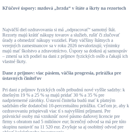
Kľúčové úspory: mzdová „brzda“ v štáte a škrty na rezortoch
Najväčší diel ozdravovania si má „odpracovať“ samotný štát.
Rezorty majú krátiť nákupy tovarov a služieb, rušiť či zlučovať
úrady a obmedziť nákupy vozidiel. Platy väčšiny štátnych a
verejných zamestnancov sa v roku 2026 nevalorizujú; výnimky
majú mať školstvo a zdravotníctvo. Úspory sa dotknú aj samospráv
– zmení sa ich podiel na dani z príjmov fyzických osôb a čakajú ich
vlastné škrty.
Dane z príjmov: viac pásiem, väčšia progresia, prirážka pre
ústavných činiteľov
Pri dani z príjmov fyzických osôb pribudnú nové vyššie sadzby: k
dnešným 19 % a 25 % sa majú pridať 30 % a 35 % pre
nadpriemerné zárobky. Ústavní činitelia budú mať k platným
sadzbám ešte dodatočnú 10-percentuálnu prirážku. Cieľom je, aby k
ozdravovaniu prispievali viac tí s najvyššími príjmami. Pre
právnické osoby má vzniknúť nové pásmo daňovej licencie pre
firmy s obratom nad 5 miliónov eur; licenčný odvod sa má pre túto
skupinu nastaviť na 11 520 eur. Zvyšuje sa aj osobitný odvod pre