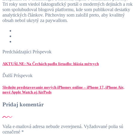
Tri roky som viedol faktografický portál o moderných dejinách a rok
som spolubudoval blogovú platformu, kde som publikoval desiatky
analytických článkov. Pitchoviny som založil preto, aby kvalitný
obsah nebol ukrytý za paywallom.
Predchádzajúci Príspevok
AKTUÁLNE: Na Čechách padlo lietadlo: hlásia mŕtvych
Ďalší Príspevok
Sledujte predstavovanie nových iPhonov online – iPhone 17, iPhone Air,
nové Apple Watch aj AirPods
Pridaj komentár
Vaša e-mailová adresa nebude zverejnená.
Vyžadované polia sú
označené
*