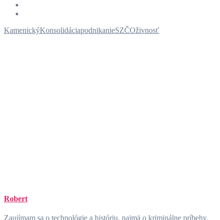
Kamenický
Konsolidácia
podnikanie
SZČO
živnosť
Robert
Zaujímam sa o technológie a históriu, najmä o kriminálne príbehy.