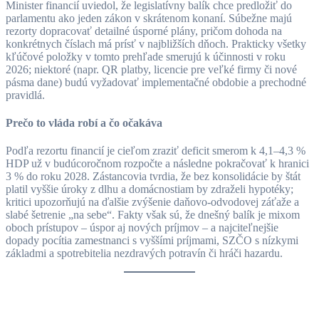
Minister financií uviedol, že legislatívny balík chce predložiť do
parlamentu ako jeden zákon v skrátenom konaní. Súbežne majú
rezorty dopracovať detailné úsporné plány, pričom dohoda na
konkrétnych číslach má prísť v najbližších dňoch. Prakticky všetky
kľúčové položky v tomto prehľade smerujú k účinnosti v roku
2026; niektoré (napr. QR platby, licencie pre veľké firmy či nové
pásma dane) budú vyžadovať implementačné obdobie a prechodné
pravidlá.
Prečo to vláda robí a čo očakáva
Podľa rezortu financií je cieľom zraziť deficit smerom k 4,1–4,3 %
HDP už v budúcoročnom rozpočte a následne pokračovať k hranici
3 % do roku 2028. Zástancovia tvrdia, že bez konsolidácie by štát
platil vyššie úroky z dlhu a domácnostiam by zdraželi hypotéky;
kritici upozorňujú na ďalšie zvýšenie daňovo-odvodovej záťaže a
slabé šetrenie „na sebe“. Fakty však sú, že dnešný balík je mixom
oboch prístupov – úspor aj nových príjmov – a najciteľnejšie
dopady pocítia zamestnanci s vyššími príjmami, SZČO s nízkymi
základmi a spotrebitelia nezdravých potravín či hráči hazardu.