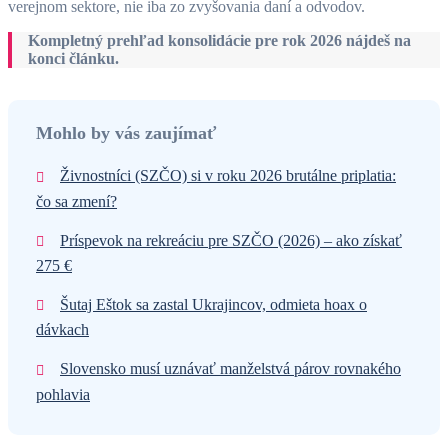
verejnom sektore, nie iba zo zvyšovania daní a odvodov.
Kompletný prehľad konsolidácie pre rok 2026 nájdeš na
konci článku.
Mohlo by vás zaujímať
Živnostníci (SZČO) si v roku 2026 brutálne priplatia:
čo sa zmení?
Príspevok na rekreáciu pre SZČO (2026) – ako získať
275 €
Šutaj Eštok sa zastal Ukrajincov, odmieta hoax o
dávkach
Slovensko musí uznávať manželstvá párov rovnakého
pohlavia