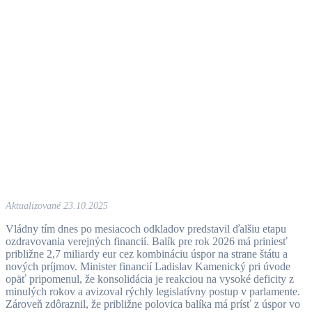
Aktualizované 23.10.2025
Vládny tím dnes po mesiacoch odkladov predstavil ďalšiu etapu
ozdravovania verejných financií. Balík pre rok 2026 má priniesť
približne 2,7 miliardy eur cez kombináciu úspor na strane štátu a
nových príjmov. Minister financií Ladislav Kamenický pri úvode
opäť pripomenul, že konsolidácia je reakciou na vysoké deficity z
minulých rokov a avizoval rýchly legislatívny postup v parlamente.
Zároveň zdôraznil, že približne polovica balíka má prísť z úspor vo