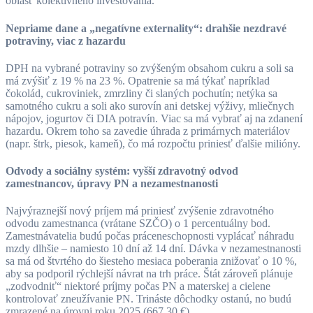
oblasť kolektívneho investovania.
Nepriame dane a „negatívne externality“: drahšie nezdravé
potraviny, viac z hazardu
DPH na vybrané potraviny so zvýšeným obsahom cukru a soli sa
má zvýšiť z 19 % na 23 %. Opatrenie sa má týkať napríklad
čokolád, cukroviniek, zmrzliny či slaných pochutín; netýka sa
samotného cukru a soli ako surovín ani detskej výživy, mliečnych
nápojov, jogurtov či DIA potravín. Viac sa má vybrať aj na zdanení
hazardu. Okrem toho sa zavedie úhrada z primárnych materiálov
(napr. štrk, piesok, kameň), čo má rozpočtu priniesť ďalšie milióny.
Odvody a sociálny systém: vyšší zdravotný odvod
zamestnancov, úpravy PN a nezamestnanosti
Najvýraznejší nový príjem má priniesť zvýšenie zdravotného
odvodu zamestnanca (vrátane SZČO) o 1 percentuálny bod.
Zamestnávatelia budú počas práceneschopnosti vyplácať náhradu
mzdy dlhšie – namiesto 10 dní až 14 dní. Dávka v nezamestnanosti
sa má od štvrtého do šiesteho mesiaca poberania znižovať o 10 %,
aby sa podporil rýchlejší návrat na trh práce. Štát zároveň plánuje
„zodvodniť“ niektoré príjmy počas PN a materskej a cielene
kontrolovať zneužívanie PN. Trináste dôchodky ostanú, no budú
zmrazené na úrovni roku 2025 (667,30 €).