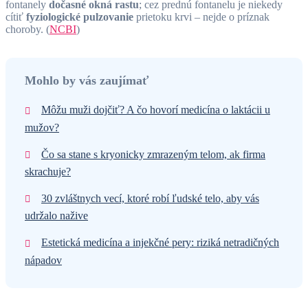
fontanely
dočasné okná rastu
; cez prednú fontanelu je niekedy
cítiť
fyziologické pulzovanie
prietoku krvi – nejde o príznak
choroby. (
NCBI
)
Mohlo by vás zaujímať
Môžu muži dojčiť? A čo hovorí medicína o laktácii u
mužov?
Čo sa stane s kryonicky zmrazeným telom, ak firma
skrachuje?
30 zvláštnych vecí, ktoré robí ľudské telo, aby vás
udržalo nažive
Estetická medicína a injekčné pery: riziká netradičných
nápadov