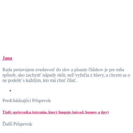
Jana
Rada pretavujem zvedavosť do slov a písanie článkov je pre mňa
spôsob, ako zachytiť nápady skôr, než vyfučia z hlavy, a chcem sa o
ne podeliť s každým, kto má chuť čítať.
Predchádzajúci Príspevok
Tipli: sprievodca šetrením, ktorý funguje (návod, bonusy a tipy)
Ďalší Príspevok