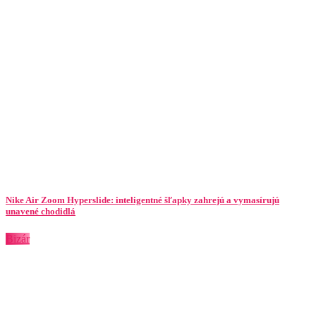
Nike Air Zoom Hyperslide: inteligentné šľapky zahrejú a vymasírujú
unavené chodidlá
Bizár