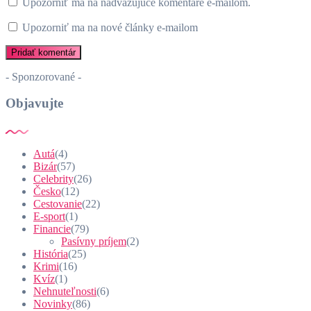
Upozorniť ma na nadväzujúce komentáre e-mailom.
Upozorniť ma na nové články e-mailom
- Sponzorované -
Objavujte
Autá
(4)
Bizár
(57)
Celebrity
(26)
Česko
(12)
Cestovanie
(22)
E-sport
(1)
Financie
(79)
Pasívny príjem
(2)
História
(25)
Krimi
(16)
Kvíz
(1)
Nehnuteľnosti
(6)
Novinky
(86)