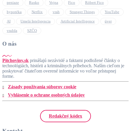
peniaze
Rusko
Vojna
Fico
Róbert Fico
hypotéka
Netflix
vrah
Stranger Things
YouTube
AI
Umelá Inteligencia
Artificial Intelligence
úver
vražda
SZČO
O nás
Pitchoviny.sk
prinášajú nezávislé a faktami podložené články o
technológiách, histórii a kriminálnych príbehoch. Naším cieľom je
poskytovať čitateľom overené informácie vo voľne prístupnej
forme.
Zásady používania súborov cookie
Vyhlásenie o ochrane osobných údajov
Redakčný kódex
Kontakt