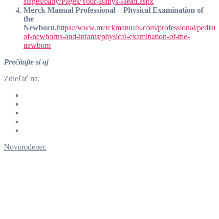
stages/baby/Pages/Your-Babys-Head.aspx
Merck Manual Professional – Physical Examination of
the
Newborn.
https://www.merckmanuals.com/professional/pediatri
of-newborns-and-infants/physical-examination-of-the-
newborn
Prečítajte si aj
Zdieľať na:
Novorodenec