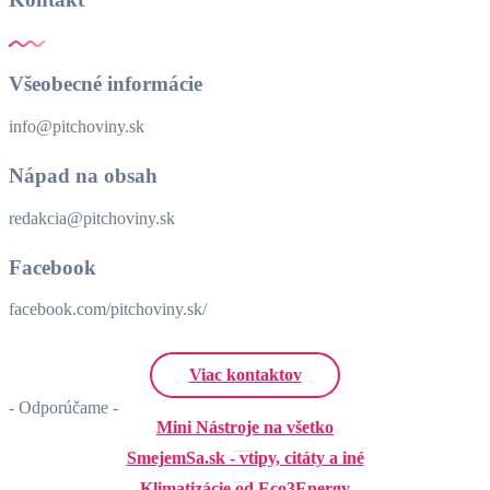
Všeobecné informácie
info@pitchoviny.sk
Nápad na obsah
redakcia@pitchoviny.sk
Facebook
facebook.com/pitchoviny.sk/
Viac kontaktov
- Odporúčame -
Mini Nástroje na všetko
SmejemSa.sk - vtipy, citáty a iné
Klimatizácie od Eco3Energy