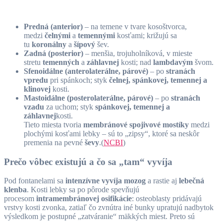
Predná (anterior)
– na temene v tvare kosoštvorca,
medzi
čelnými
a
temennými
kosťami; križujú sa
tu
koronálny
a
šípový
šev.
Zadná (posterior)
– menšia, trojuholníková, v mieste
stretu
temenných
a
záhlavnej
kosti; nad
lambdavým
švom.
Sfenoidálne (anterolaterálne, párové)
– po
stranách
vpredu
pri spánkoch; styk
čelnej, spánkovej, temennej a
klinovej
kosti.
Mastoidálne (posterolaterálne, párové)
– po
stranách
vzadu
za uchom; styk
spánkovej, temennej a
záhlavnej
kosti.
Tieto miesta tvoria
membránové spojivové mostíky
medzi
plochými kosťami lebky – sú to „zipsy“, ktoré sa neskôr
premenia na pevné
ševy
.(
NCBI
)
Prečo vôbec existujú a čo sa „tam“ vyvíja
Pod fontanelami sa
intenzívne vyvíja mozog
a rastie aj
lebečná
klenba
. Kosti lebky sa po pôrode spevňujú
procesom
intramembránovej osifikácie
: osteoblasty pridávajú
vrstvy kosti zvonka, zatiaľ čo zvnútra iné bunky upratujú nadbytok
výsledkom je postupné „zatváranie“ mäkkých miest. Preto sú