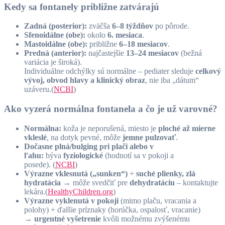
Kedy sa fontanely približne zatvárajú
Zadná (posterior):
zväčša
6–8 týždňov
po pôrode.
Sfenoidálne (obe):
okolo
6. mesiaca
.
Mastoidálne (obe):
približne
6–18 mesiacov
.
Predná (anterior):
najčastejšie
13–24 mesiacov
(bežná
variácia je široká).
Individuálne odchýlky sú normálne – pediater sleduje
celkový
vývoj, obvod hlavy a klinický obraz
, nie iba „dátum“
uzáveru.(
NCBI
)
Ako vyzerá normálna fontanela a čo je už varovné?
Normálna:
koža je neporušená, miesto je
ploché až mierne
vkleslé
, na dotyk pevné, môže
jemne pulzovať
.
Dočasne plná/bulging pri plači alebo v
ľahu:
býva
fyziologické
(hodnotí sa v pokoji a
posede). (
NCBI
)
Výrazne vklesnutá („sunken“)
+
suché plienky, zlá
hydratácia
→ môže svedčiť pre
dehydratáciu
– kontaktujte
lekára.(
HealthyChildren.org
)
Výrazne vyklenutá v pokoji
(mimo plaču, vracania a
polohy) + ďalšie príznaky (horúčka, ospalosť, vracanie)
→
urgentné vyšetrenie
kvôli možnému zvýšenému