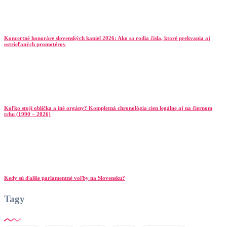
Koncertné honoráre slovenských kapiel 2026: Ako sa rodia čísla, ktoré prekvapia aj
ostrieľaných promotérov
Koľko stojí oblička a iné orgány? Kompletná chronológia cien legálne aj na čiernom
trhu (1990 – 2026)
Kedy sú ďalšie parlamentné voľby na Slovensku?
Tagy