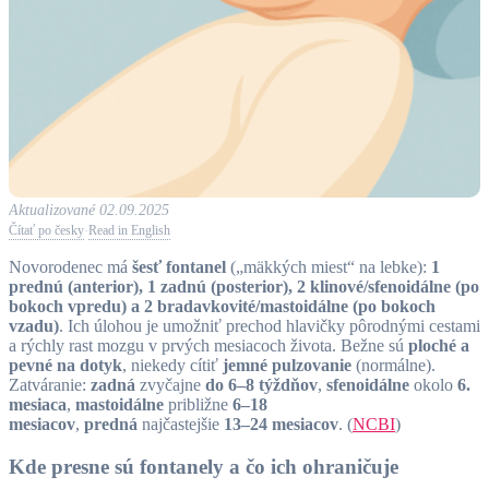
Aktualizované 02.09.2025
Čítať po česky
Read in English
·
Novorodenec má
šesť fontanel
(„mäkkých miest“ na lebke):
1
prednú (anterior), 1 zadnú (posterior), 2 klinové/sfenoidálne (po
bokoch vpredu) a 2 bradavkovité/mastoidálne (po bokoch
vzadu)
. Ich úlohou je umožniť prechod hlavičky pôrodnými cestami
a rýchly rast mozgu v prvých mesiacoch života. Bežne sú
ploché a
pevné na dotyk
, niekedy cítiť
jemné pulzovanie
(normálne).
Zatváranie:
zadná
zvyčajne
do 6–8 týždňov
,
sfenoidálne
okolo
6.
mesiaca
,
mastoidálne
približne
6–18
mesiacov
,
predná
najčastejšie
13–24 mesiacov
. (
NCBI
)
Kde presne sú fontanely a čo ich ohraničuje