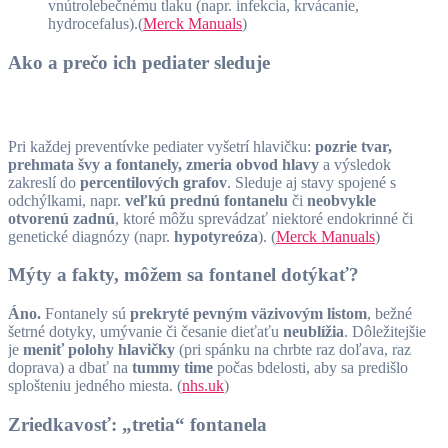
vnútrolebečnému tlaku (napr. infekcia, krvácanie,
hydrocefalus).(
Merck Manuals
)
Ako a prečo ich pediater sleduje
Pri každej preventívke pediater vyšetrí hlavičku:
pozrie tvar,
prehmata švy a fontanely, zmeria obvod hlavy
a výsledok
zakreslí do
percentilových grafov
. Sleduje aj stavy spojené s
odchýlkami, napr.
veľkú prednú fontanelu
či
neobvykle
otvorenú zadnú
, ktoré môžu sprevádzať niektoré endokrinné či
genetické diagnózy (napr.
hypotyreóza
). (
Merck Manuals
)
Mýty a fakty, môžem sa fontanel dotýkať?
Áno.
Fontanely sú
prekryté pevným väzivovým listom
, bežné
šetrné dotyky, umývanie či česanie dieťaťu
neublížia
. Dôležitejšie
je
meniť polohy hlavičky
(pri spánku na chrbte raz doľava, raz
doprava) a dbať na
tummy time
počas bdelosti, aby sa predišlo
splošteniu jedného miesta. (
nhs.uk
)
Zriedkavosť: „tretia“ fontanela