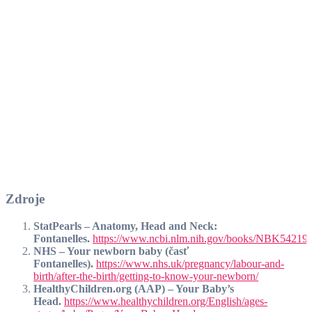
Zdroje
StatPearls – Anatomy, Head and Neck:
Fontanelles.
https://www.ncbi.nlm.nih.gov/books/NBK542197
NHS – Your newborn baby (časť
Fontanelles).
https://www.nhs.uk/pregnancy/labour-and-
birth/after-the-birth/getting-to-know-your-newborn/
HealthyChildren.org (AAP) – Your Baby’s
Head.
https://www.healthychildren.org/English/ages-