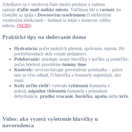
Zriedkavo sa v stredovej čiare medzi prednou a zadnou
opisuje
ďalšie malé mäkké miesto
. Väčšinou ide o
variant
, no
častejšie sa spája s
Downovým syndrómom
či niektorými
vrodenými infekciami – hodnotí to lekár v kontexte celého
nálezu. (
NCBI
)
Praktické tipy na sledovanie doma
Hydratácia:
počet mokrých plienok, správanie, teplota. Pri
pochybnostiach skôr volajte pediatrovi.
Polohovanie:
striedajte strany hlavičky v kočíku aj postieľke;
počas bdelosti pravidelne
tummy time
.
Kontroly:
nevynechávajte preventívne prehliadky – práve
tam sa včas odhalí, či hlavička a fontanely napredujú, ako
majú.
Kedy určite riešiť:
vytrvalo
vyklenutá
fontanela v
pokoji,
nápadne vklesnutá
fontanela s príznakmi
dehydratácie,
prudké vracanie
,
horúčka
,
apatia
alebo
kŕče
.
Video: ako vyzerá vyšetrenie hlavičky u
novorodenca