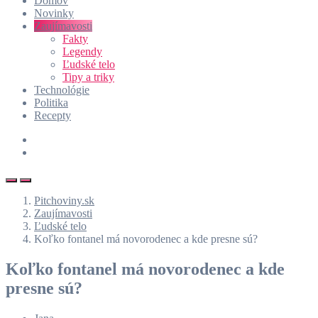
Domov
Novinky
Zaujímavosti
Fakty
Legendy
Ľudské telo
Tipy a triky
Technológie
Politika
Recepty
Pitchoviny.sk
Zaujímavosti
Ľudské telo
Koľko fontanel má novorodenec a kde presne sú?
Koľko fontanel má novorodenec a kde
presne sú?