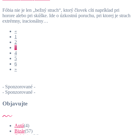
Fóbia nie je len „bežný strach“, ktorý človek cíti napríklad pri
horore alebo pri skúške. Ide o úzkostnú poruchu, pri ktorej je strach
extrémny, iracionálny…
«
1
2
3
4
5
6
»
- Sponzorované -
- Sponzorované -
Objavujte
Autá
(4)
Bizár
(57)