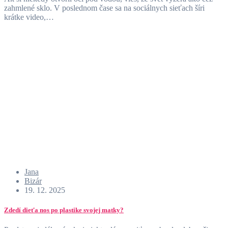
zahmlené sklo. V poslednom čase sa na sociálnych sieťach šíri
krátke video,…
Jana
Bizár
19. 12. 2025
Zdedí dieťa nos po plastike svojej matky?