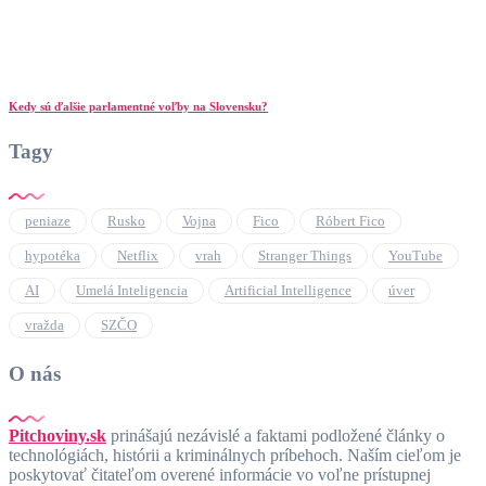
Kedy sú ďalšie parlamentné voľby na Slovensku?
Tagy
peniaze
Rusko
Vojna
Fico
Róbert Fico
hypotéka
Netflix
vrah
Stranger Things
YouTube
AI
Umelá Inteligencia
Artificial Intelligence
úver
vražda
SZČO
O nás
Pitchoviny.sk
prinášajú nezávislé a faktami podložené články o
technológiách, histórii a kriminálnych príbehoch. Naším cieľom je
poskytovať čitateľom overené informácie vo voľne prístupnej