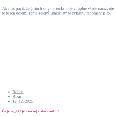
Ak máš pocit, že Grinch sa v decembri objaví úplne všade naraz, nie
je to len dojem. Tento zelený „kazisvet“ je zvláštny fenomén: je to…
Robert
Bizár
12. 12. 2025
Čo je to „67“ (six seven) a ako vzniklo?