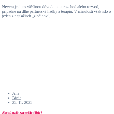
Nevera je dnes väčšinou dôvodom na rozchod alebo rozvod,
prípadne na dlhé partnerské hádky a terapiu. V minulosti však išlo o
jeden z najťažších „zločinov“,…
Jana
Bizár
25. 11. 2025
Aké sú najbizarnejšie fóbie?