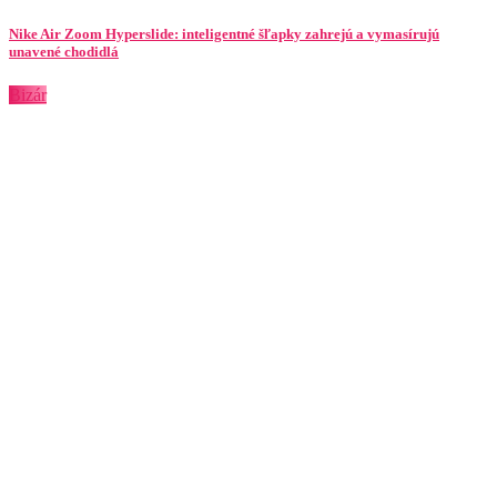
Nike Air Zoom Hyperslide: inteligentné šľapky zahrejú a vymasírujú
unavené chodidlá
Bizár