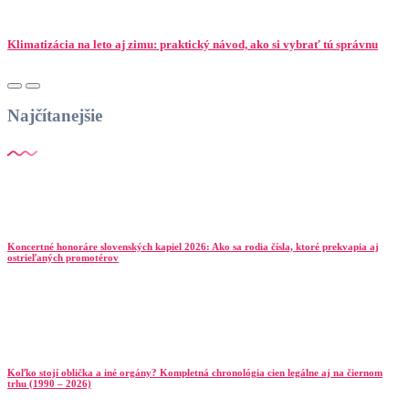
Klimatizácia na leto aj zimu: praktický návod, ako si vybrať tú správnu
Najčítanejšie
Koncertné honoráre slovenských kapiel 2026: Ako sa rodia čísla, ktoré prekvapia aj
ostrieľaných promotérov
Koľko stojí oblička a iné orgány? Kompletná chronológia cien legálne aj na čiernom
trhu (1990 – 2026)