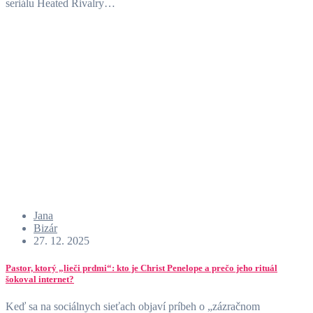
seriálu Heated Rivalry…
Jana
Bizár
27. 12. 2025
Pastor, ktorý „lieči prdmi“: kto je Christ Penelope a prečo jeho rituál
šokoval internet?
Keď sa na sociálnych sieťach objaví príbeh o „zázračnom