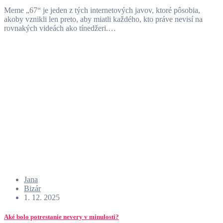
Meme „67“ je jeden z tých internetových javov, ktoré pôsobia,
akoby vznikli len preto, aby miatli každého, kto práve nevisí na
rovnakých videách ako tínedžeri.…
Jana
Bizár
1. 12. 2025
Aké bolo potrestanie nevery v minulosti?