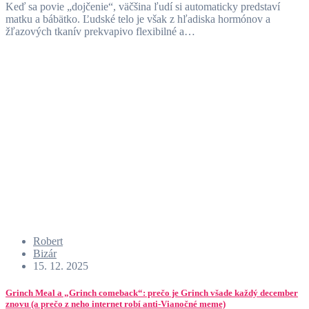
Keď sa povie „dojčenie“, väčšina ľudí si automaticky predstaví
matku a bábätko. Ľudské telo je však z hľadiska hormónov a
žľazových tkanív prekvapivo flexibilné a…
Robert
Bizár
15. 12. 2025
Grinch Meal a „Grinch comeback“: prečo je Grinch všade každý december
znovu (a prečo z neho internet robí anti-Vianočné meme)