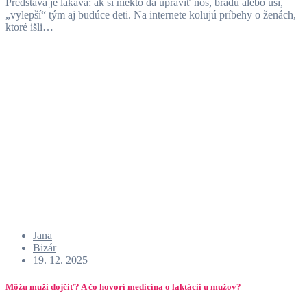
Predstava je lákavá: ak si niekto dá upraviť nos, bradu alebo uši,
„vylepší“ tým aj budúce deti. Na internete kolujú príbehy o ženách,
ktoré išli…
Jana
Bizár
19. 12. 2025
Môžu muži dojčiť? A čo hovorí medicína o laktácii u mužov?