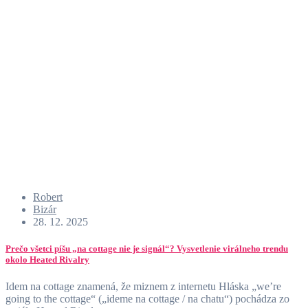
Robert
Bizár
28. 12. 2025
Prečo všetci píšu „na cottage nie je signál“? Vysvetlenie virálneho trendu
okolo Heated Rivalry
Idem na cottage znamená, že miznem z internetu Hláska „we’re
going to the cottage“ („ideme na cottage / na chatu“) pochádza zo