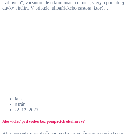
uzdravení“, väčšinou ide o kombináciu emócií, viery a poriadnej
dávky virality. V prípade juhoafrického pastora, ktorý…
Jana
Bizár
22. 12. 2025
Ako vidieť pod vodou bez potapacích okuliarov?
Ak si niekedy otvoril oči pod vodou, vieš, že svet vyzerá ako cez