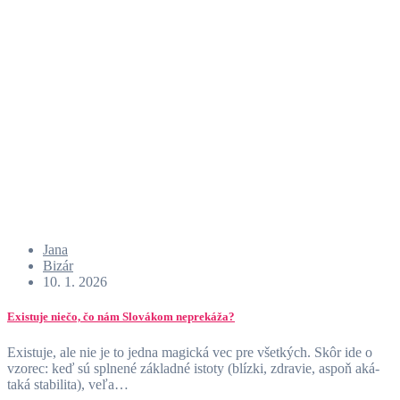
Jana
Bizár
10. 1. 2026
Existuje niečo, čo nám Slovákom neprekáža?
Existuje, ale nie je to jedna magická vec pre všetkých. Skôr ide o
vzorec: keď sú splnené základné istoty (blízki, zdravie, aspoň aká-
taká stabilita), veľa…