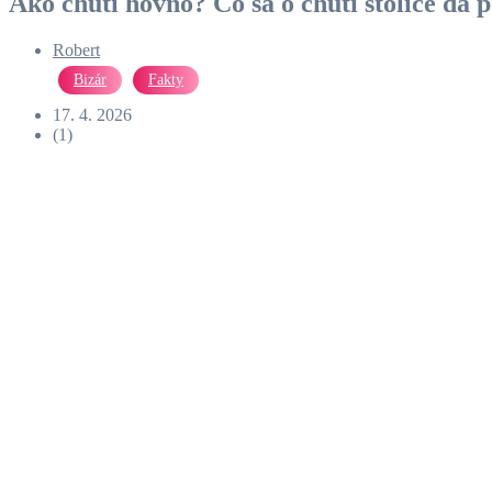
Ako chutí hovno? Čo sa o chuti stolice dá
Robert
Bizár
Fakty
17. 4. 2026
(1)