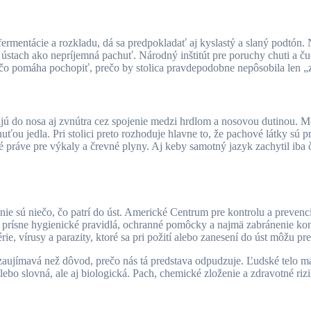
ermentácie a rozkladu, dá sa predpokladať aj kyslastý a slaný podtón.
v ústach ako nepríjemná pachuť. Národný inštitút pre poruchy chuti a 
o pomáha pochopiť, prečo by stolica pravdepodobne nepôsobila len „zl
ajú do nosa aj zvnútra cez spojenie medzi hrdlom a nosovou dutinou. M
ou jedla. Pri stolici preto rozhoduje hlavne to, že pachové látky sú 
 práve pre výkaly a črevné plyny. Aj keby samotný jazyk zachytil iba ča
ie sú niečo, čo patrí do úst. Americké Centrum pre kontrolu a prevenc
 prísne hygienické pravidlá, ochranné pomôcky a najmä zabránenie kon
e, vírusy a parazity, ktoré sa pri požití alebo zanesení do úst môžu pre
zaujímavá než dôvod, prečo nás tá predstava odpudzuje. Ľudské telo 
ebo slovná, ale aj biologická. Pach, chemické zloženie a zdravotné rizik