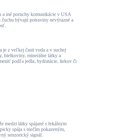
otu a iné poruchy komunikácie v USA
ez čuchu bývajú potraviny nevýrazné a
osť.
je z veľkej časti voda a v suchej
 bielkoviny, minerálne látky a
niť podľa jedla, hydratácie, liekov či
, že medzi látky spájané s fekálnym
typicky spája s niečím pokazeným,
vný senzorický signál.