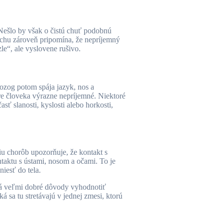
 Nešlo by však o čistú chuť podobnú
čuchu zároveň pripomína, že nepríjemný
e“, ale vyslovene rušivo.
ozog potom spája jazyk, nos a
pre človeka výrazne nepríjemné. Niektoré
sť slanosti, kyslosti alebo horkosti,
iu chorôb upozorňuje, že kontakt s
taktu s ústami, nosom a očami. To je
niesť do tela.
má veľmi dobré dôvody vyhodnotiť
á sa tu stretávajú v jednej zmesi, ktorú