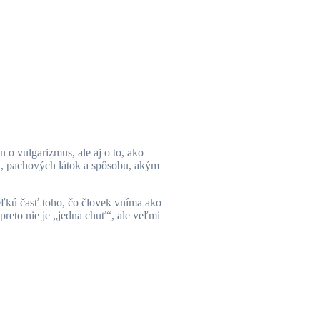
 o vulgarizmus, ale aj o to, ako
ia, pachových látok a spôsobu, akým
eľkú časť toho, čo človek vníma ako
preto nie je „jedna chuť“, ale veľmi