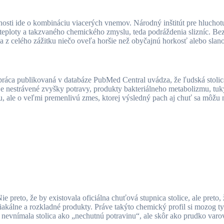
očnosti ide o kombináciu viacerých vnemov. Národný inštitút pre hluch
, teploty a takzvaného chemického zmyslu, teda podráždenia slizníc. B
bia z celého zážitku niečo oveľa horšie než obyčajnú horkosť alebo slan
práca publikovaná v databáze PubMed Central uvádza, že ľudská stolica 
 nestrávené zvyšky potravy, produkty bakteriálneho metabolizmu, tuky,
 ale o veľmi premenlivú zmes, ktorej výsledný pach aj chuť sa môžu me
e preto, že by existovala oficiálna chuťová stupnica stolice, ale preto
niakálne a rozkladné produkty. Práve takýto chemický profil si mozog 
 nevnímala stolica ako „nechutnú potravinu“, ale skôr ako prudko varo