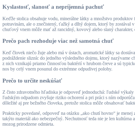
Kyslastosť, slanosť a nepríjemná pachuť
Keďže stolica obsahuje vodu, minerálne látky a množstvo produktov f
potravinám, ale o znečistený, ťažký a dlhý dojem, ktorý by zostával 
chuťový vnem môže mať až rancidný, kovový alebo slaný charakter, č
Prečo pach rozhoduje viac než samotná chuť
Keď človek niečo žuje alebo má v ústach, aromatické látky sa dostáv
podráždenie slizníc do jedného výsledného dojmu, ktorý nazývame chuť
z nich vznikajú priamo činnosťou baktérií v hrubom čreve a sú typické
nos by celý vnem posunul do extrémne odpudivej polohy.
Prečo to určite neskúšať
Z čisto zdravotného hľadiska je odpoveď jednoduchá: ľudské výkaly n
ľudským odpadom zvyšuje riziko ochorení a pri práci s ním odporúča
dôležité aj pre bežného človeka, pretože stolica môže obsahovať baktéri
Prakticky povedané, odpoveď na otázku „ako chutí hovno“ je menej 
takýto materiál ako nebezpečný. Nechutnosť teda nie je len kultúrna al
mozog prirodzene odmieta.