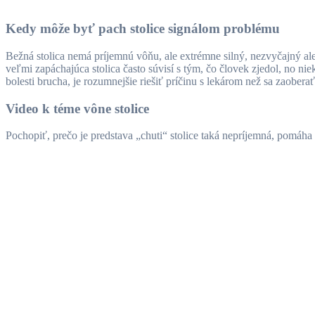
Kedy môže byť pach stolice signálom problému
Bežná stolica nemá príjemnú vôňu, ale extrémne silný, nezvyčajný 
veľmi zapáchajúca stolica často súvisí s tým, čo človek zjedol, no ni
bolesti brucha, je rozumnejšie riešiť príčinu s lekárom než sa zaobe
Video k téme vône stolice
Pochopiť, prečo je predstava „chuti“ stolice taká nepríjemná, pomáha a