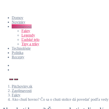
Domov
Novinky
Zaujímavosti
Fakty
Legendy
Ľudské telo
Tipy a triky
Technológie
Politika
Recepty
Pitchoviny.sk
Zaujímavosti
Fakty
Ako chutí hovno? Čo sa o chuti stolice dá povedať podľa vedy