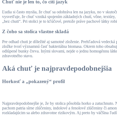
Chuť nie je len to, čo cíti jazyk
Ľudia si často myslia, že chuť sa odohráva len na jazyku, no v skut
vysvetľuje, že chuť vzniká spojením základných chutí, vône, textúry
„bez chuti“. Pri stolici je to kľúčové, pretože práve pachové látky ro
Z čoho sa stolica vlastne skladá
Pre odhad chuti je dôležité aj samotné zloženie. Prehľadová vedecká 
zložke tvorí významnú časť bakteriálna biomasa. Okrem toho obsahuje
odlúpené bunky čreva. Inými slovami, nejde o jednu homogénnu látku,
zdravotného stavu.
Aká chuť je najpravdepodobnejšia
Horkosť a „pokazený“ profil
Najpravdepodobnejšie je, že by stolica pôsobila horko a zatuchnuto. Ni
pachom patria sírne zlúčeniny, indolové a fenolové zlúčeniny či amo
rozkladajúcim sa alebo zdravotne rizikovým. Aj preto by väčšina ľudí