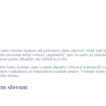
a alebo čierneho humoru, má prekvapivo vážnu odpoveď. Nejde totiž len
olici neexistuje bežný vedecký „degustačný“ opis, no podľa jej zložen
erne presne odhadnúť, aký zážitok by to bol.
obila horko, kyslasto, slano a najmä odpudivo. Dôvod je jednoduchý: v
h látok vznikajúcich pri bakteriálnom rozklade potravy. Výsledný dojem 
ného obsahu.
ým slovom