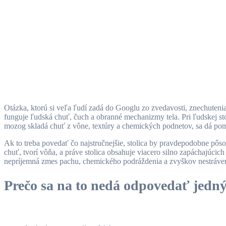
Otázka, ktorú si veľa ľudí zadá do Googlu zo zvedavosti, znechuteni
funguje ľudská chuť, čuch a obranné mechanizmy tela. Pri ľudskej st
mozog skladá chuť z vône, textúry a chemických podnetov, sa dá pom
Ak to treba povedať čo najstručnejšie, stolica by pravdepodobne pôs
chuť, tvorí vôňa, a práve stolica obsahuje viacero silno zapáchajúcic
nepríjemná zmes pachu, chemického podráždenia a zvyškov nestráve
Prečo sa na to nedá odpovedať jedn