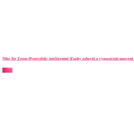
Nike Air Zoom Hyperslide: inteligentné šľapky zahrejú a vymasírujú unavené
Bizár