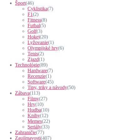
Šport
(46)
Cyklistika
(7)
F1
(2)
Fitness
(8)
Futbal
(5)
Golf
(3)
Hokej
(20)
Lyžovanie
(1)
Olympijské hry
(6)
Tenis
(2)
Zjazd
(1)
Technológie
(89)
Hardware
(7)
Recenzie
(1)
Software
(45)
Tipy, triky a návody
(50)
Zábava
(113)
Filmy
(27)
Hry
(10)
Hudba
(10)
Knihy
(12)
Memes
(22)
Seriály
(33)
Zahraničie
(77)
Zaujímavosti
(407)