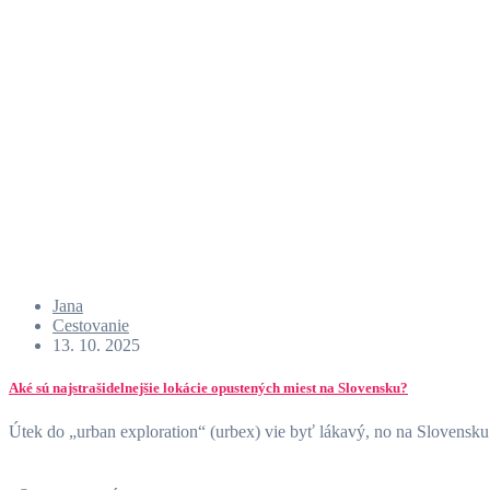
Jana
Cestovanie
13. 10. 2025
Aké sú najstrašidelnejšie lokácie opustených miest na Slovensku?
Útek do „urban exploration“ (urbex) vie byť lákavý, no na Slovensk