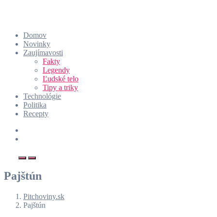
Domov
Novinky
Zaujímavosti
Fakty
Legendy
Ľudské telo
Tipy a triky
Technológie
Politika
Recepty
Pajštún
Pitchoviny.sk
Pajštún