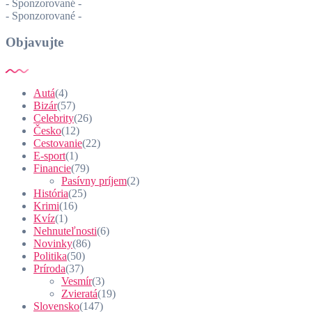
- Sponzorované -
- Sponzorované -
Objavujte
Autá
(4)
Bizár
(57)
Celebrity
(26)
Česko
(12)
Cestovanie
(22)
E-sport
(1)
Financie
(79)
Pasívny príjem
(2)
História
(25)
Krimi
(16)
Kvíz
(1)
Nehnuteľnosti
(6)
Novinky
(86)
Politika
(50)
Príroda
(37)
Vesmír
(3)
Zvieratá
(19)
Slovensko
(147)