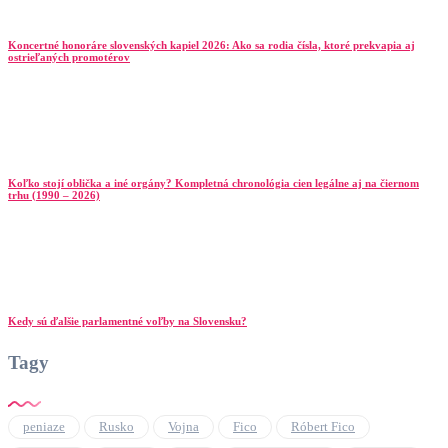
Koncertné honoráre slovenských kapiel 2026: Ako sa rodia čísla, ktoré prekvapia aj
ostrieľaných promotérov
Koľko stojí oblička a iné orgány? Kompletná chronológia cien legálne aj na čiernom
trhu (1990 – 2026)
Kedy sú ďalšie parlamentné voľby na Slovensku?
Tagy
peniaze
Rusko
Vojna
Fico
Róbert Fico