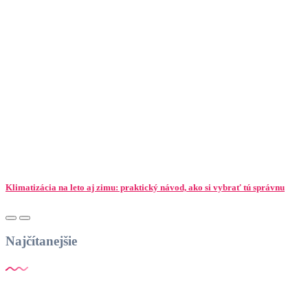
Klimatizácia na leto aj zimu: praktický návod, ako si vybrať tú správnu
Najčítanejšie