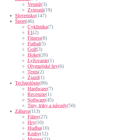
Vesmír
(3)
Zvieratá
(19)
Slovensko
(147)
Šport
(46)
Cyklistika
(7)
F1
(2)
Fitness
(8)
Futbal
(5)
Golf
(3)
Hokej
(20)
Lyžovanie
(1)
Olympijské hry
(6)
Tenis
(2)
Zjazd
(1)
Technológie
(89)
Hardware
(7)
Recenzie
(1)
Software
(45)
Tipy, triky a návody
(50)
Zábava
(113)
Filmy
(27)
Hry
(10)
Hudba
(10)
Knihy
(12)
Memes
(22)