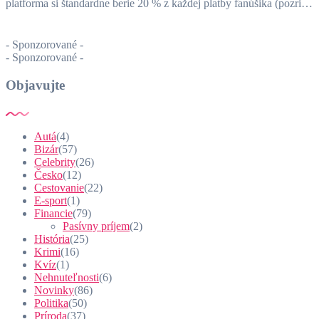
platforma si štandardne berie 20 % z každej platby fanúšika (pozri…
- Sponzorované -
- Sponzorované -
Objavujte
Autá
(4)
Bizár
(57)
Celebrity
(26)
Česko
(12)
Cestovanie
(22)
E-sport
(1)
Financie
(79)
Pasívny príjem
(2)
História
(25)
Krimi
(16)
Kvíz
(1)
Nehnuteľnosti
(6)
Novinky
(86)
Politika
(50)
Príroda
(37)