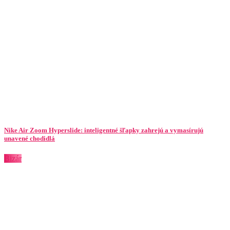
Nike Air Zoom Hyperslide: inteligentné šľapky zahrejú a vymasírujú
unavené chodidlá
Bizár