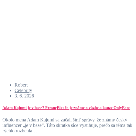
Robert
Celebrity
3. 6. 2026
Adam Kajumi je v base? Presnejšie: čo je známe o väzbe a kauze OnlyFans
Okolo mena Adam Kajumi sa začali šíriť správy, že známy český
influencer „je v base“. Táto skratka síce vystihuje, prečo sa téma tak
rýchlo rozbehla…