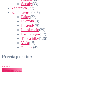
Seriály
(33)
Zahraničie
(77)
Zaujímavosti
(407)
Fakty
(22)
Filozofia
(3)
Legendy
(9)
Ľudské telo
(29)
Psychológia
(17)
Tipy a triky
(126)
Veda
(15)
Zdravie
(45)
Prečítajte si tiež
Zaujímavosti