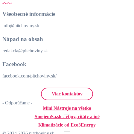
Všeobecné informácie
info@pitchoviny.sk
Nápad na obsah
redakcia@pitchoviny.sk
Facebook
facebook.com/pitchoviny.sk/
Viac kontaktov
- Odporúčame -
Mini Nástroje na všetko
SmejemSa.sk - vtipy, citáty a iné
Klimatizácie od Eco3Energy
© 2024-2026 pitchoviny.sk