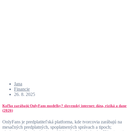
Jana
Financie
26. 8. 2025
Koľko zarábajú OnlyFans modelky? slovenský internet: dáta, riziká a dane
(2026)
OnlyFans je predplatiteľská platforma, kde tvorcovia zarábajú na
mesačných predplatných, spoplatnených správach a tipoch;