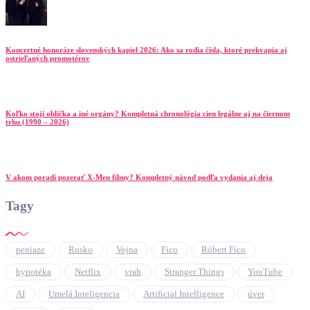
Koncertné honoráre slovenských kapiel 2026: Ako sa rodia čísla, ktoré prekvapia aj
ostrieľaných promotérov
Koľko stojí oblička a iné orgány? Kompletná chronológia cien legálne aj na čiernom
trhu (1990 – 2026)
V akom poradí pozerať X-Men filmy? Kompletný návod podľa vydania aj deja
Tagy
peniaze
Rusko
Vojna
Fico
Róbert Fico
hypotéka
Netflix
vrah
Stranger Things
YouTube
AI
Umelá Inteligencia
Artificial Intelligence
úver