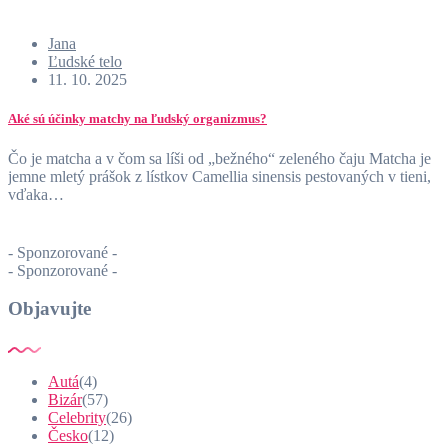
Jana
Ľudské telo
11. 10. 2025
Aké sú účinky matchy na ľudský organizmus?
Čo je matcha a v čom sa líši od „bežného“ zeleného čaju Matcha je
jemne mletý prášok z lístkov Camellia sinensis pestovaných v tieni,
vďaka…
- Sponzorované -
- Sponzorované -
Objavujte
Autá
(4)
Bizár
(57)
Celebrity
(26)
Česko
(12)