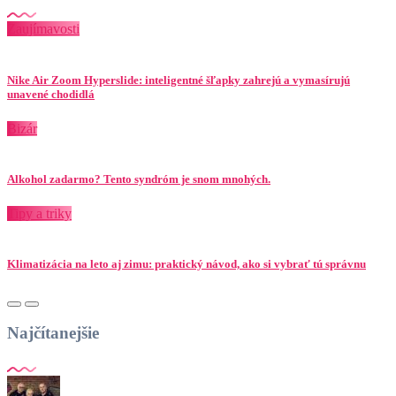
Zaujímavosti
Nike Air Zoom Hyperslide: inteligentné šľapky zahrejú a vymasírujú
unavené chodidlá
Bizár
Alkohol zadarmo? Tento syndróm je snom mnohých.
Tipy a triky
Klimatizácia na leto aj zimu: praktický návod, ako si vybrať tú správnu
Najčítanejšie