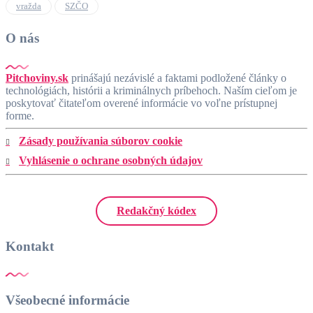
vražda
SZČO
O nás
Pitchoviny.sk
prinášajú nezávislé a faktami podložené články o
technológiách, histórii a kriminálnych príbehoch. Naším cieľom je
poskytovať čitateľom overené informácie vo voľne prístupnej
forme.
Zásady používania súborov cookie
Vyhlásenie o ochrane osobných údajov
Redakčný kódex
Kontakt
Všeobecné informácie