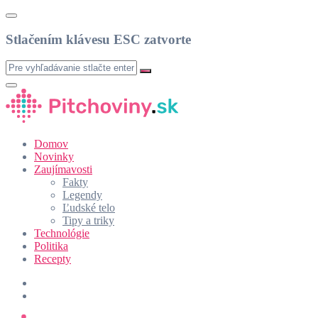
Stlačením klávesu ESC zatvorte
Domov
Novinky
Zaujímavosti
Fakty
Legendy
Ľudské telo
Tipy a triky
Technológie
Politika
Recepty