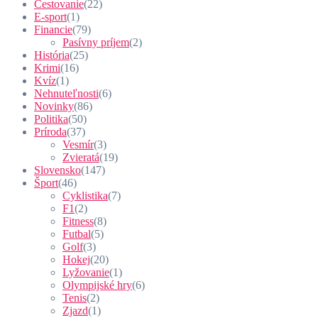
Cestovanie
(22)
E-sport
(1)
Financie
(79)
Pasívny príjem
(2)
História
(25)
Krimi
(16)
Kvíz
(1)
Nehnuteľnosti
(6)
Novinky
(86)
Politika
(50)
Príroda
(37)
Vesmír
(3)
Zvieratá
(19)
Slovensko
(147)
Šport
(46)
Cyklistika
(7)
F1
(2)
Fitness
(8)
Futbal
(5)
Golf
(3)
Hokej
(20)
Lyžovanie
(1)
Olympijské hry
(6)
Tenis
(2)
Zjazd
(1)