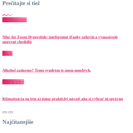
Prečítajte si tiež
Zaujímavosti
Nike Air Zoom Hyperslide: inteligentné šľapky zahrejú a vymasírujú
unavené chodidlá
Bizár
Alkohol zadarmo? Tento syndróm je snom mnohých.
Tipy a triky
Klimatizácia na leto aj zimu: praktický návod, ako si vybrať tú správnu
Najčítanejšie