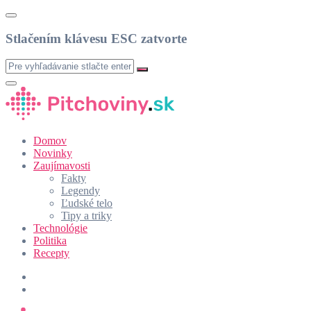
Stlačením klávesu ESC zatvorte
Domov
Novinky
Zaujímavosti
Fakty
Legendy
Ľudské telo
Tipy a triky
Technológie
Politika
Recepty