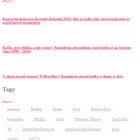
Koncertné honoráre slovenských kapiel 2026: Ako sa rodia čísla, ktoré prekvapia aj
ostrieľaných promotérov
Koľko stojí oblička a iné orgány? Kompletná chronológia cien legálne aj na čiernom
trhu (1990 – 2026)
V akom poradí pozerať X-Men filmy? Kompletný návod podľa vydania aj deja
Tagy
peniaze
Rusko
Vojna
Fico
Róbert Fico
hypotéka
Netflix
vrah
Stranger Things
YouTube
AI
Umelá Inteligencia
Artificial Intelligence
úver
vražda
SZČO