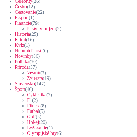
Celebrity
(26)
Česko
(12)
Cestovanie
(22)
E-sport
(1)
Financie
(79)
Pasívny príjem
(2)
História
(25)
Krimi
(16)
Kvíz
(1)
Nehnuteľnosti
(6)
Novinky
(86)
Politika
(50)
Príroda
(37)
Vesmír
(3)
Zvieratá
(19)
Slovensko
(147)
Šport
(46)
Cyklistika
(7)
F1
(2)
Fitness
(8)
Futbal
(5)
Golf
(3)
Hokej
(20)
Lyžovanie
(1)
Olympijské hry
(6)