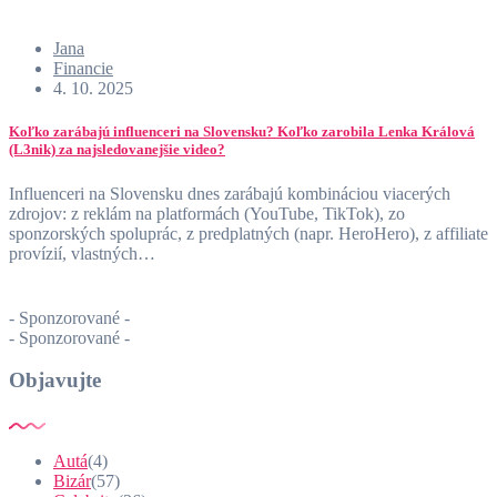
Jana
Financie
4. 10. 2025
Koľko zarábajú influenceri na Slovensku? Koľko zarobila Lenka Králová
(L3nik) za najsledovanejšie video?
Influenceri na Slovensku dnes zarábajú kombináciou viacerých
zdrojov: z reklám na platformách (YouTube, TikTok), zo
sponzorských spoluprác, z predplatných (napr. HeroHero), z affiliate
provízií, vlastných…
- Sponzorované -
- Sponzorované -
Objavujte
Autá
(4)
Bizár
(57)