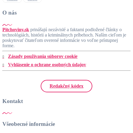
O nás
Pitchoviny.sk
prinášajú nezávislé a faktami podložené články o
technológiách, histórii a kriminálnych príbehoch. Naším cieľom je
poskytovať čitateľom overené informácie vo voľne prístupnej
forme.
Zásady používania súborov cookie
Vyhlásenie o ochrane osobných údajov
Redakčný kódex
Kontakt
Všeobecné informácie