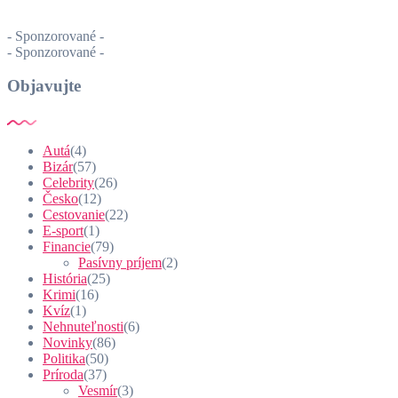
- Sponzorované -
- Sponzorované -
Objavujte
Autá
(4)
Bizár
(57)
Celebrity
(26)
Česko
(12)
Cestovanie
(22)
E-sport
(1)
Financie
(79)
Pasívny príjem
(2)
História
(25)
Krimi
(16)
Kvíz
(1)
Nehnuteľnosti
(6)
Novinky
(86)
Politika
(50)
Príroda
(37)
Vesmír
(3)