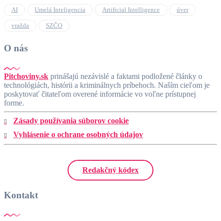
AI
Umelá Inteligencia
Artificial Intelligence
úver
vražda
SZČO
O nás
Pitchoviny.sk
prinášajú nezávislé a faktami podložené články o
technológiách, histórii a kriminálnych príbehoch. Naším cieľom je
poskytovať čitateľom overené informácie vo voľne prístupnej
forme.
Zásady používania súborov cookie
Vyhlásenie o ochrane osobných údajov
Redakčný kódex
Kontakt