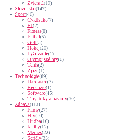
Zvieratá
(19)
Slovensko
(147)
Šport
(46)
Cyklistika
(7)
F1
(2)
Fitness
(8)
Futbal
(5)
Golf
(3)
Hokej
(20)
Lyžovanie
(1)
Olympijské hry
(6)
Tenis
(2)
Zjazd
(1)
Technológie
(89)
Hardware
(7)
Recenzie
(1)
Software
(45)
Tipy, triky a návody
(50)
Zábava
(113)
Filmy
(27)
Hry
(10)
Hudba
(10)
Knihy
(12)
Memes
(22)
Seriály
(33)