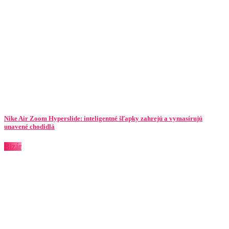
Nike Air Zoom Hyperslide: inteligentné šľapky zahrejú a vymasírujú
unavené chodidlá
Bizár