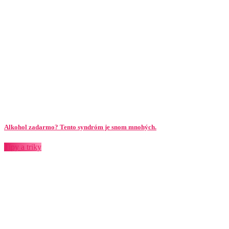
Alkohol zadarmo? Tento syndróm je snom mnohých.
Tipy a triky