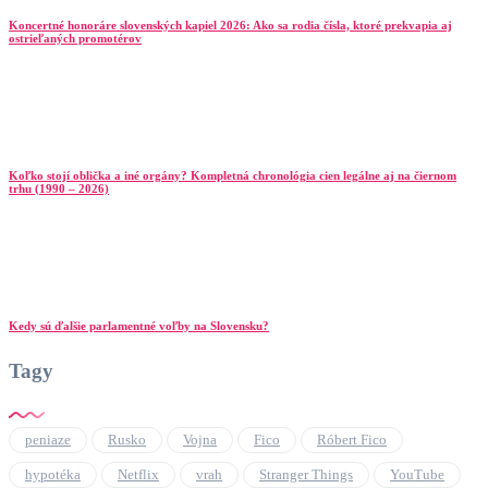
Koncertné honoráre slovenských kapiel 2026: Ako sa rodia čísla, ktoré prekvapia aj
ostrieľaných promotérov
Koľko stojí oblička a iné orgány? Kompletná chronológia cien legálne aj na čiernom
trhu (1990 – 2026)
Kedy sú ďalšie parlamentné voľby na Slovensku?
Tagy
peniaze
Rusko
Vojna
Fico
Róbert Fico
hypotéka
Netflix
vrah
Stranger Things
YouTube