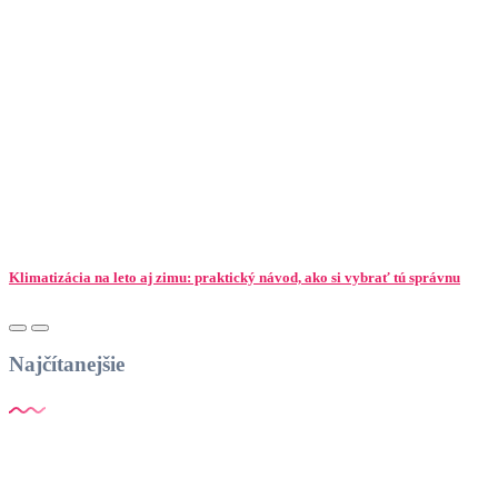
Klimatizácia na leto aj zimu: praktický návod, ako si vybrať tú správnu
Najčítanejšie