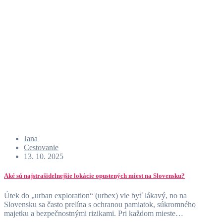
Jana
Cestovanie
13. 10. 2025
Aké sú najstrašidelnejšie lokácie opustených miest na Slovensku?
Útek do „urban exploration“ (urbex) vie byť lákavý, no na
Slovensku sa často prelína s ochranou pamiatok, súkromného
majetku a bezpečnostnými rizikami. Pri každom mieste…