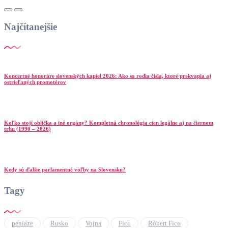
Najčítanejšie
Koncertné honoráre slovenských kapiel 2026: Ako sa rodia čísla, ktoré prekvapia aj
ostrieľaných promotérov
Koľko stojí oblička a iné orgány? Kompletná chronológia cien legálne aj na čiernom
trhu (1990 – 2026)
Kedy sú ďalšie parlamentné voľby na Slovensku?
Tagy
peniaze
Rusko
Vojna
Fico
Róbert Fico