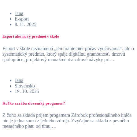
Jana
E-sport
8. 11. 2025
Esport ako nový predmet v škole
Esport v škole neznamená „len hranie hier počas vyučovania“. Ide o
systematický predmet, ktorý spája digitálnu gramotnosť, tímovú
spoluprácu, projektový manažment a zdravé návyky pri…
Jana
Slovensko
19. 10. 2025
Koľko zarába slovenský progamer?
Z čoho sa skladá príjem progamera Zárobok profesionálneho hráča
nie je jedna suma z jedného zdroja. Zvyčajne sa skladá z pevného
mesačného platu od tímu,…