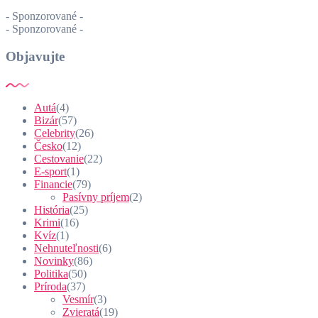
- Sponzorované -
- Sponzorované -
Objavujte
Autá
(4)
Bizár
(57)
Celebrity
(26)
Česko
(12)
Cestovanie
(22)
E-sport
(1)
Financie
(79)
Pasívny príjem
(2)
História
(25)
Krimi
(16)
Kvíz
(1)
Nehnuteľnosti
(6)
Novinky
(86)
Politika
(50)
Príroda
(37)
Vesmír
(3)
Zvieratá
(19)