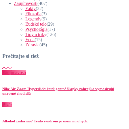
Zaujímavosti
(407)
Fakty
(22)
Filozofia
(3)
Legendy
(9)
Ľudské telo
(29)
Psychológia
(17)
Tipy a triky
(126)
Veda
(15)
Zdravie
(45)
Prečítajte si tiež
Zaujímavosti
Nike Air Zoom Hyperslide: inteligentné šľapky zahrejú a vymasírujú
unavené chodidlá
Bizár
Alkohol zadarmo? Tento syndróm je snom mnohých.