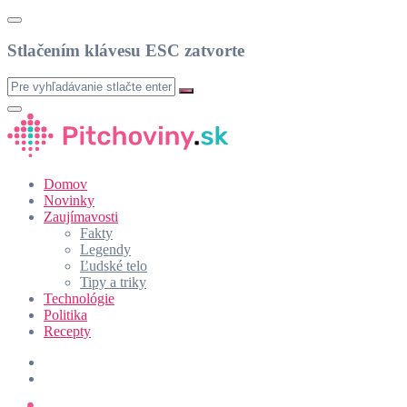
Stlačením klávesu ESC zatvorte
Domov
Novinky
Zaujímavosti
Fakty
Legendy
Ľudské telo
Tipy a triky
Technológie
Politika
Recepty