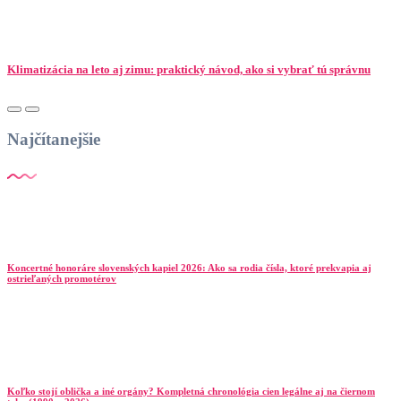
Klimatizácia na leto aj zimu: praktický návod, ako si vybrať tú správnu
Najčítanejšie
Koncertné honoráre slovenských kapiel 2026: Ako sa rodia čísla, ktoré prekvapia aj
ostrieľaných promotérov
Koľko stojí oblička a iné orgány? Kompletná chronológia cien legálne aj na čiernom