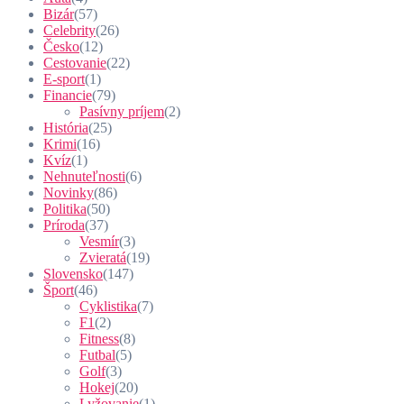
Bizár
(57)
Celebrity
(26)
Česko
(12)
Cestovanie
(22)
E-sport
(1)
Financie
(79)
Pasívny príjem
(2)
História
(25)
Krimi
(16)
Kvíz
(1)
Nehnuteľnosti
(6)
Novinky
(86)
Politika
(50)
Príroda
(37)
Vesmír
(3)
Zvieratá
(19)
Slovensko
(147)
Šport
(46)
Cyklistika
(7)
F1
(2)
Fitness
(8)
Futbal
(5)
Golf
(3)
Hokej
(20)
Lyžovanie
(1)