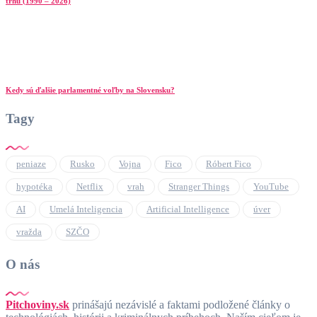
trhu (1990 – 2026)
Kedy sú ďalšie parlamentné voľby na Slovensku?
Tagy
peniaze
Rusko
Vojna
Fico
Róbert Fico
hypotéka
Netflix
vrah
Stranger Things
YouTube
AI
Umelá Inteligencia
Artificial Intelligence
úver
vražda
SZČO
O nás
Pitchoviny.sk
prinášajú nezávislé a faktami podložené články o