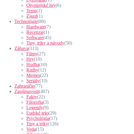
Olympijské hry
(6)
Tenis
(2)
Zjazd
(1)
Technológie
(89)
Hardware
(7)
Recenzie
(1)
Software
(45)
Tipy, triky a návody
(50)
Zábava
(113)
Filmy
(27)
Hry
(10)
Hudba
(10)
Knihy
(12)
Memes
(22)
Seriály
(33)
Zahraničie
(77)
Zaujímavosti
(407)
Fakty
(22)
Filozofia
(3)
Legendy
(9)
Ľudské telo
(29)
Psychológia
(17)
Tipy a triky
(126)
Veda
(15)