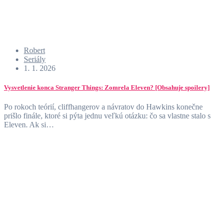
Robert
Seriály
1. 1. 2026
Vysvetlenie konca Stranger Things: Zomrela Eleven? [Obsahuje spoilery]
Po rokoch teórií, cliffhangerov a návratov do Hawkins konečne
prišlo finále, ktoré si pýta jednu veľkú otázku: čo sa vlastne stalo s
Eleven. Ak si…