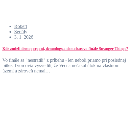
Robert
Seriály
3. 1. 2026
Kde zmizli demogorgoni, demodogs a demobats vo finále Stranger Things?
Vo finále sa "nestratili" z príbehu - len neboli priamo pri poslednej
bitke. Tvorcovia vysvetlili, že Vecna nečakal útok na vlastnom
území a zároveň nemal…