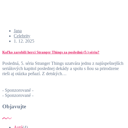
Jana
Celebrity
1. 12. 2025
Koľko zarobili herci Stranger Things za poslednú (5.) sériu?
Posledná, 5. séria Stranger Things uzatvára jednu z najúspešnejších
seriálových kapitol poslednej dekády a spolu s ňou sa prirodzene
rieši aj otázka peňazí. Z detských…
- Sponzorované -
- Sponzorované -
Objavujte
Autá
(4)