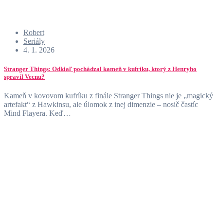
Robert
Seriály
4. 1. 2026
Stranger Things: Odkiaľ pochádzal kameň v kufríku, ktorý z Henryho
spravil Vecnu?
Kameň v kovovom kufríku z finále Stranger Things nie je „magický
artefakt“ z Hawkinsu, ale úlomok z inej dimenzie – nosič častíc
Mind Flayera. Keď…