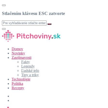
Stlačením klávesu ESC zatvorte
Domov
Novinky
Zaujímavosti
Fakty
Legendy
Ľudské telo
Tipy a triky
Technológie
Politika
Recepty