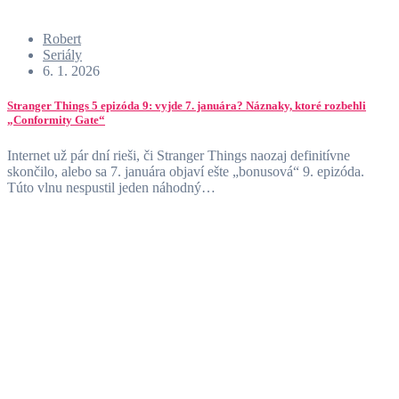
Robert
Seriály
6. 1. 2026
Stranger Things 5 epizóda 9: vyjde 7. januára? Náznaky, ktoré rozbehli
„Conformity Gate“
Internet už pár dní rieši, či Stranger Things naozaj definitívne
skončilo, alebo sa 7. januára objaví ešte „bonusová“ 9. epizóda.
Túto vlnu nespustil jeden náhodný…