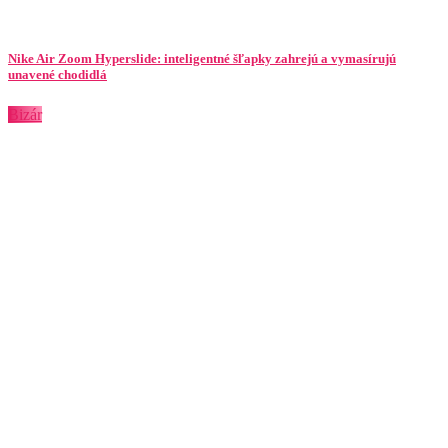
Nike Air Zoom Hyperslide: inteligentné šľapky zahrejú a vymasírujú
unavené chodidlá
Bizár