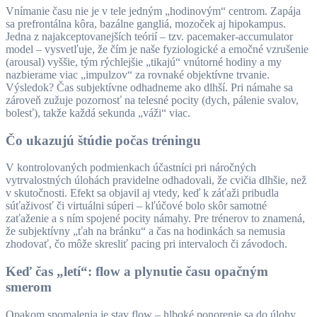
Vnímanie času nie je v tele jedným „hodinovým“ centrom. Zapája
sa prefrontálna kôra, bazálne gangliá, mozoček aj hipokampus.
Jedna z najakceptovanejších teórií – tzv. pacemaker-accumulator
model – vysvetľuje, že čím je naše fyziologické a emočné vzrušenie
(arousal) vyššie, tým rýchlejšie „tikajú“ vnútorné hodiny a my
nazbierame viac „impulzov“ za rovnaké objektívne trvanie.
Výsledok? Čas subjektívne odhadneme ako dlhší. Pri námahe sa
zároveň zužuje pozornosť na telesné pocity (dych, pálenie svalov,
bolesť), takže každá sekunda „váži“ viac.
Čo ukazujú štúdie počas tréningu
V kontrolovaných podmienkach účastníci pri náročných
vytrvalostných úlohách pravidelne odhadovali, že cvičia dlhšie, než
v skutočnosti. Efekt sa objavil aj vtedy, keď k záťaži pribudla
súťaživosť či virtuálni súperi – kľúčové bolo skôr samotné
zaťaženie a s ním spojené pocity námahy. Pre trénerov to znamená,
že subjektívny „ťah na bránku“ a čas na hodinkách sa nemusia
zhodovať, čo môže skresliť pacing pri intervaloch či závodoch.
Keď čas „letí“: flow a plynutie času opačným
smerom
Opakom spomalenia je stav flow – hlboké ponorenie sa do úlohy,