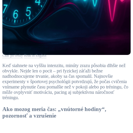
Čítať po česky
Read in English
·
Keď siahnete na vyššiu intenzitu, minúty zrazu pôsobia dlhšie než
obvykle. Nejde len o pocit – pri fyzickej záťaži bežne
nadhodnocujeme trvanie, akoby sa čas spomalil. Najnovšie
experimenty v športovej psychológii potvrdzujú, že počas cvičenia
vnímame plynutie času pomalšie než v pokoji alebo po tréningu, čo
môže ovplyvniť motiváciu, pacing aj subjektívnu náročnosť
tréningu.
Ako mozog meria čas: „vnútorné hodiny“,
pozornosť a vzrušenie