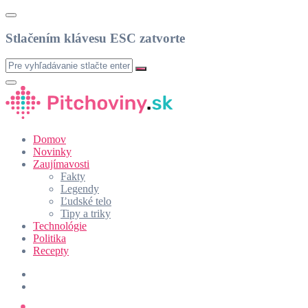
Stlačením klávesu ESC zatvorte
Domov
Novinky
Zaujímavosti
Fakty
Legendy
Ľudské telo
Tipy a triky
Technológie
Politika
Recepty