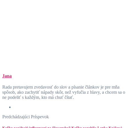
Jana
Rada pretavujem zvedavosť do slov a písanie článkov je pre mňa
spôsob, ako zachytiť nápady skôr, než vyfučia z hlavy, a chcem sa o
ne podeliť s každým, kto má chuť čítať.
Predchádzajúci Príspevok
Koľko zarábajú influenceri na Slovensku? Koľko zarobila Lenka Králová