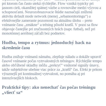
pri ktorom čas často uteká rýchlejšie. Flow vzniká typicky pri
jasnom cieli, okamžitej spätnej väzbe a rovnováhe medzi výzvou a
schopnosťami. Neurozobrazovacie štúdie naznačujú zníženú
aktivitu default mode network (menej „sebamonitoringu“) a
efektívnejšie zameranie pozornosti na aktuálnu úlohu – preto
vnímanie času „zmäkne“ a tréning pôsobí kratší. V praxi sa flow
objavuje častejšie pri zručnostných hrách (napr. futbal), než pri
monotónnej aeróbnej záťaži bez podnetov.
Hudba, tempo a rytmus: jednoduchý hack na
skreslenie času
Hudba znižuje vnímanú námahu, zlepšuje náladu a dokáže upraviť
časové vnímanie počas vytrvalostných tréningov. Rýchlejšie tempo
alebo obľúbené skladby môžu „prekryť“ vnútorné signály únavy,
takže subjektívne ubehne viac práce za „kratší“ čas. Efekt je pritom
výraznejší pri kontinuálnej vytrvalosti, no pomáha aj pri
intenzívnejších blokoch.
Praktické tipy: ako nenechať čas počas tréningu
„vliecť sa“