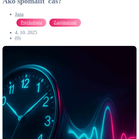
Ako spomaliť čas?
Jana
Psychológia
Zaujímavosti
4. 10. 2025
(0)