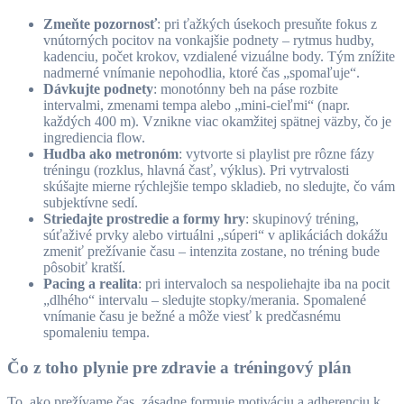
Zmeňte pozornosť
: pri ťažkých úsekoch presuňte fokus z
vnútorných pocitov na vonkajšie podnety – rytmus hudby,
kadenciu, počet krokov, vzdialené vizuálne body. Tým znížite
nadmerné vnímanie nepohodlia, ktoré čas „spomaľuje“.
Dávkujte podnety
: monotónny beh na páse rozbite
intervalmi, zmenami tempa alebo „mini-cieľmi“ (napr.
každých 400 m). Vznikne viac okamžitej spätnej väzby, čo je
ingrediencia flow.
Hudba ako metronóm
: vytvorte si playlist pre rôzne fázy
tréningu (rozklus, hlavná časť, výklus). Pri vytrvalosti
skúšajte mierne rýchlejšie tempo skladieb, no sledujte, čo vám
subjektívne sedí.
Striedajte prostredie a formy hry
: skupinový tréning,
súťaživé prvky alebo virtuálni „súperi“ v aplikáciách dokážu
zmeniť prežívanie času – intenzita zostane, no tréning bude
pôsobiť kratší.
Pacing a realita
: pri intervaloch sa nespoliehajte iba na pocit
„dlhého“ intervalu – sledujte stopky/merania. Spomalené
vnímanie času je bežné a môže viesť k predčasnému
spomaleniu tempa.
Čo z toho plynie pre zdravie a tréningový plán
To, ako prežívame čas, zásadne formuje motiváciu a adherenciu k