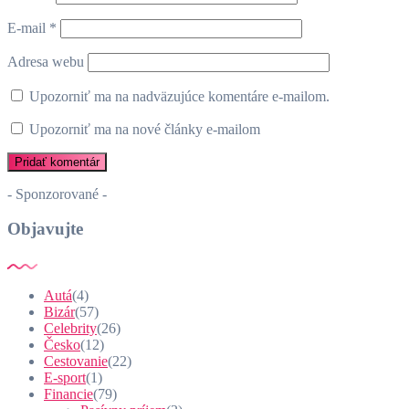
E-mail
*
Adresa webu
Upozorniť ma na nadväzujúce komentáre e-mailom.
Upozorniť ma na nové články e-mailom
- Sponzorované -
Objavujte
Autá
(4)
Bizár
(57)
Celebrity
(26)
Česko
(12)
Cestovanie
(22)
E-sport
(1)
Financie
(79)