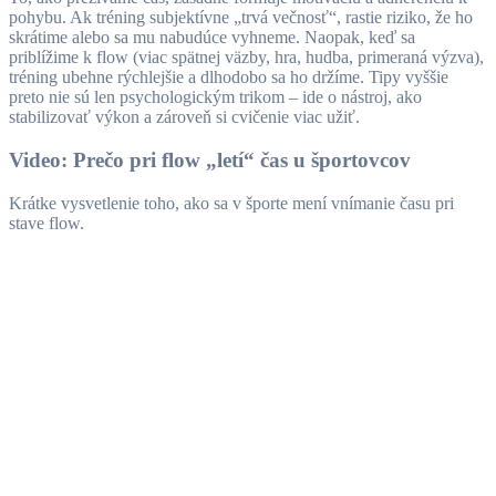
pohybu. Ak tréning subjektívne „trvá večnosť“, rastie riziko, že ho
skrátime alebo sa mu nabudúce vyhneme. Naopak, keď sa
priblížime k flow (viac spätnej väzby, hra, hudba, primeraná výzva),
tréning ubehne rýchlejšie a dlhodobo sa ho držíme. Tipy vyššie
preto nie sú len psychologickým trikom – ide o nástroj, ako
stabilizovať výkon a zároveň si cvičenie viac užiť.
Video: Prečo pri flow „letí“ čas u športovcov
Krátke vysvetlenie toho, ako sa v športe mení vnímanie času pri
stave flow.