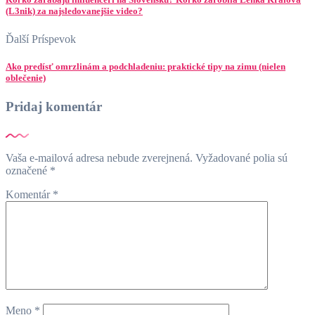
(L3nik) za najsledovanejšie video?
Ďalší Príspevok
Ako predísť omrzlinám a podchladeniu: praktické tipy na zimu (nielen
oblečenie)
Pridaj komentár
Vaša e-mailová adresa nebude zverejnená.
Vyžadované polia sú
označené
*
Komentár
*
Meno
*