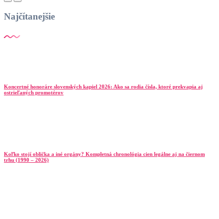
Najčítanejšie
Koncertné honoráre slovenských kapiel 2026: Ako sa rodia čísla, ktoré prekvapia aj
ostrieľaných promotérov
Koľko stojí oblička a iné orgány? Kompletná chronológia cien legálne aj na čiernom
trhu (1990 – 2026)