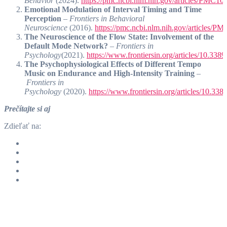
Behavior
(2024).
https://pmc.ncbi.nlm.nih.gov/articles/PMC10
Emotional Modulation of Interval Timing and Time
Perception
–
Frontiers in Behavioral
Neuroscience
(2016).
https://pmc.ncbi.nlm.nih.gov/articles/P
The Neuroscience of the Flow State: Involvement of the
Default Mode Network?
–
Frontiers in
Psychology
(2021).
https://www.frontiersin.org/articles/10.338
The Psychophysiological Effects of Different Tempo
Music on Endurance and High-Intensity Training
–
Frontiers in
Psychology
(2020).
https://www.frontiersin.org/articles/10.338
Prečítajte si aj
Zdieľať na: