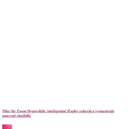
Nike Air Zoom Hyperslide: inteligentné šľapky zahrejú a vymasírujú
unavené chodidlá
Bizár