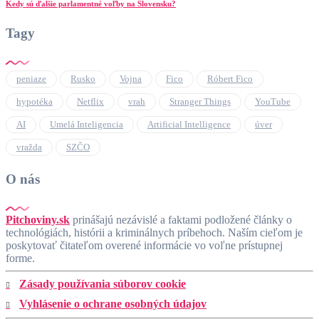
Kedy sú ďalšie parlamentné voľby na Slovensku?
Tagy
peniaze
Rusko
Vojna
Fico
Róbert Fico
hypotéka
Netflix
vrah
Stranger Things
YouTube
AI
Umelá Inteligencia
Artificial Intelligence
úver
vražda
SZČO
O nás
Pitchoviny.sk
prinášajú nezávislé a faktami podložené články o
technológiách, histórii a kriminálnych príbehoch. Naším cieľom je
poskytovať čitateľom overené informácie vo voľne prístupnej
forme.
Zásady používania súborov cookie
Vyhlásenie o ochrane osobných údajov