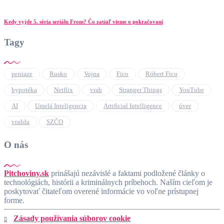
Kedy vyjde 5. séria seriálu From? Čo zatiaľ vieme o pokračovaní
Tagy
peniaze
Rusko
Vojna
Fico
Róbert Fico
hypotéka
Netflix
vrah
Stranger Things
YouTube
AI
Umelá Inteligencia
Artificial Intelligence
úver
vražda
SZČO
O nás
Pitchoviny.sk
prinášajú nezávislé a faktami podložené články o
technológiách, histórii a kriminálnych príbehoch. Naším cieľom je
poskytovať čitateľom overené informácie vo voľne prístupnej
forme.
Zásady používania súborov cookie