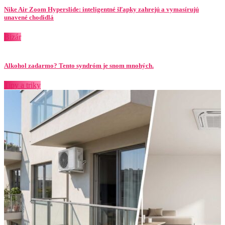
Nike Air Zoom Hyperslide: inteligentné šľapky zahrejú a vymasírujú
unavené chodidlá
Bizár
Alkohol zadarmo? Tento syndróm je snom mnohých.
Tipy a triky