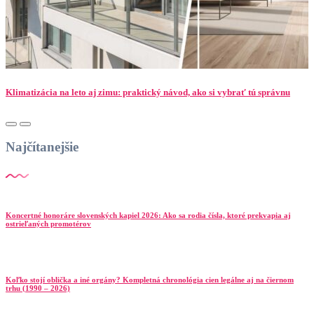
Klimatizácia na leto aj zimu: praktický návod, ako si vybrať tú správnu
Najčítanejšie
Koncertné honoráre slovenských kapiel 2026: Ako sa rodia čísla, ktoré prekvapia aj
ostrieľaných promotérov
Koľko stojí oblička a iné orgány? Kompletná chronológia cien legálne aj na čiernom
trhu (1990 – 2026)