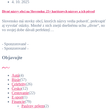
4. 10. 2025
Divné názvy obcí na Slovensku: 25+ kurióznych názvov a ich pôvod
Slovensko má stovky obcí, ktorých názvy vedia pobaviť, prekvapiť
aj vyvolať otázky. Mnohé z nich znejú dnešnému uchu „divne“, no
vo svojej dobe dávali perfektný…
- Sponzorované -
- Sponzorované -
Objavujte
Autá
(4)
Bizár
(57)
Celebrity
(26)
Česko
(12)
Cestovanie
(22)
E-sport
(1)
Financie
(79)
Pasívny príjem
(2)