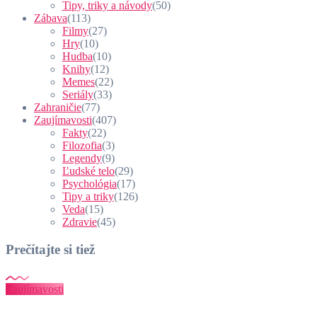
Tipy, triky a návody
(50)
Zábava
(113)
Filmy
(27)
Hry
(10)
Hudba
(10)
Knihy
(12)
Memes
(22)
Seriály
(33)
Zahraničie
(77)
Zaujímavosti
(407)
Fakty
(22)
Filozofia
(3)
Legendy
(9)
Ľudské telo
(29)
Psychológia
(17)
Tipy a triky
(126)
Veda
(15)
Zdravie
(45)
Prečítajte si tiež
Zaujímavosti