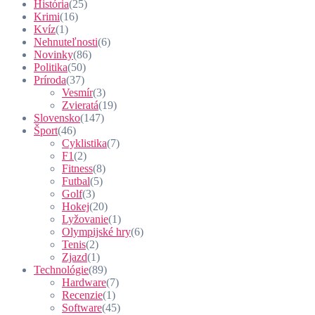
História
(25)
Krimi
(16)
Kvíz
(1)
Nehnuteľnosti
(6)
Novinky
(86)
Politika
(50)
Príroda
(37)
Vesmír
(3)
Zvieratá
(19)
Slovensko
(147)
Šport
(46)
Cyklistika
(7)
F1
(2)
Fitness
(8)
Futbal
(5)
Golf
(3)
Hokej
(20)
Lyžovanie
(1)
Olympijské hry
(6)
Tenis
(2)
Zjazd
(1)
Technológie
(89)
Hardware
(7)
Recenzie
(1)
Software
(45)