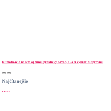
Klimatizácia na leto aj zimu: praktický návod, ako si vybrať tú správnu
Najčítanejšie