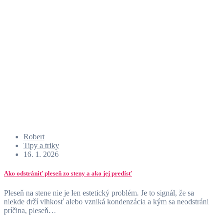
Robert
Tipy a triky
16. 1. 2026
Ako odstrániť pleseň zo steny a ako jej predísť
Pleseň na stene nie je len estetický problém. Je to signál, že sa
niekde drží vlhkosť alebo vzniká kondenzácia a kým sa neodstráni
príčina, pleseň…