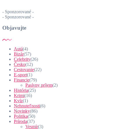
- Sponzorované -
- Sponzorované -
Objavujte
Autá
(4)
Bizár
(57)
Celebrity
(26)
Česko
(12)
Cestovanie
(22)
E-sport
(1)
Financie
(79)
Pasívny príjem
(2)
História
(25)
Krimi
(16)
Kvíz
(1)
Nehnuteľnosti
(6)
Novinky
(86)
Politika
(50)
Príroda
(37)
Vesmír
(3)