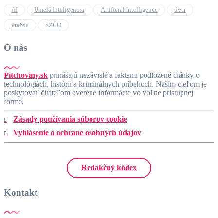
AI
Umelá Inteligencia
Artificial Intelligence
úver
vražda
SZČO
O nás
Pitchoviny.sk
prinášajú nezávislé a faktami podložené články o
technológiách, histórii a kriminálnych príbehoch. Naším cieľom je
poskytovať čitateľom overené informácie vo voľne prístupnej
forme.
Zásady používania súborov cookie
Vyhlásenie o ochrane osobných údajov
Redakčný kódex
Kontakt