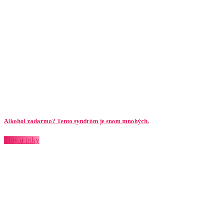
Alkohol zadarmo? Tento syndróm je snom mnohých.
Tipy a triky