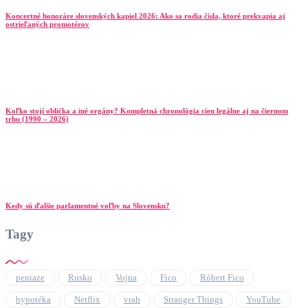
Koncertné honoráre slovenských kapiel 2026: Ako sa rodia čísla, ktoré prekvapia aj
ostrieľaných promotérov
Koľko stojí oblička a iné orgány? Kompletná chronológia cien legálne aj na čiernom
trhu (1990 – 2026)
Kedy sú ďalšie parlamentné voľby na Slovensku?
Tagy
peniaze
Rusko
Vojna
Fico
Róbert Fico
hypotéka
Netflix
vrah
Stranger Things
YouTube