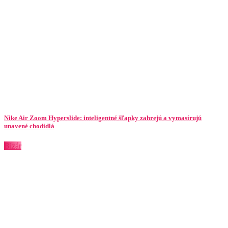
Nike Air Zoom Hyperslide: inteligentné šľapky zahrejú a vymasírujú
unavené chodidlá
Bizár