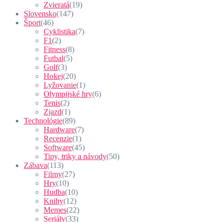
Zvieratá
(19)
Slovensko
(147)
Šport
(46)
Cyklistika
(7)
F1
(2)
Fitness
(8)
Futbal
(5)
Golf
(3)
Hokej
(20)
Lyžovanie
(1)
Olympijské hry
(6)
Tenis
(2)
Zjazd
(1)
Technológie
(89)
Hardware
(7)
Recenzie
(1)
Software
(45)
Tipy, triky a návody
(50)
Zábava
(113)
Filmy
(27)
Hry
(10)
Hudba
(10)
Knihy
(12)
Memes
(22)
Seriály
(33)