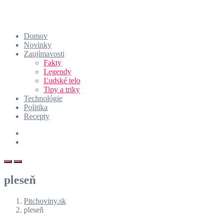
Domov
Novinky
Zaujímavosti
Fakty
Legendy
Ľudské telo
Tipy a triky
Technológie
Politika
Recepty
pleseň
Pitchoviny.sk
pleseň