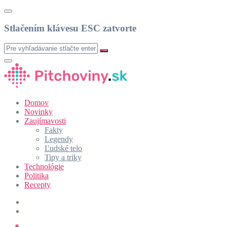
Stlačením klávesu ESC zatvorte
Domov
Novinky
Zaujímavosti
Fakty
Legendy
Ľudské telo
Tipy a triky
Technológie
Politika
Recepty