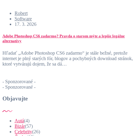
Robert
Software
17. 3. 2026
Adobe Photoshop CS6 zadarmo? Pravda o starom mýte a lepšie legálne
alternatívy
Hľadať „Adobe Photoshop CS6 zadarmo“ je stále bežné, pretože
internet je plný starých fór, blogov a pochybných download stránok,
ktoré vytvárajú dojem, že sa dá…
- Sponzorované -
- Sponzorované -
Objavujte
Autá
(4)
Bizár
(57)
Celebrity
(26)