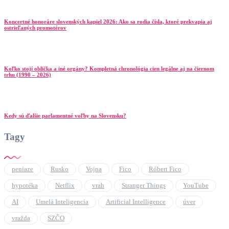
Koncertné honoráre slovenských kapiel 2026: Ako sa rodia čísla, ktoré prekvapia aj
ostrieľaných promotérov
Koľko stojí oblička a iné orgány? Kompletná chronológia cien legálne aj na čiernom
trhu (1990 – 2026)
Kedy sú ďalšie parlamentné voľby na Slovensku?
Tagy
peniaze
Rusko
Vojna
Fico
Róbert Fico
hypotéka
Netflix
vrah
Stranger Things
YouTube
AI
Umelá Inteligencia
Artificial Intelligence
úver
vražda
SZČO