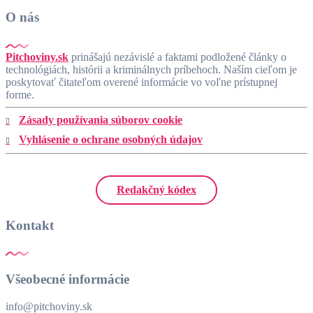
O nás
Pitchoviny.sk
prinášajú nezávislé a faktami podložené články o
technológiách, histórii a kriminálnych príbehoch. Naším cieľom je
poskytovať čitateľom overené informácie vo voľne prístupnej
forme.
Zásady používania súborov cookie
Vyhlásenie o ochrane osobných údajov
Redakčný kódex
Kontakt
Všeobecné informácie
info@pitchoviny.sk