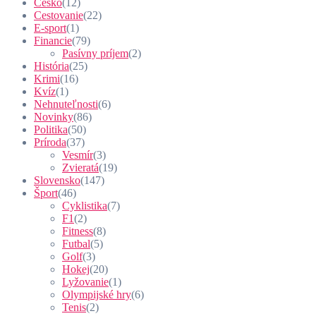
Česko
(12)
Cestovanie
(22)
E-sport
(1)
Financie
(79)
Pasívny príjem
(2)
História
(25)
Krimi
(16)
Kvíz
(1)
Nehnuteľnosti
(6)
Novinky
(86)
Politika
(50)
Príroda
(37)
Vesmír
(3)
Zvieratá
(19)
Slovensko
(147)
Šport
(46)
Cyklistika
(7)
F1
(2)
Fitness
(8)
Futbal
(5)
Golf
(3)
Hokej
(20)
Lyžovanie
(1)
Olympijské hry
(6)
Tenis
(2)