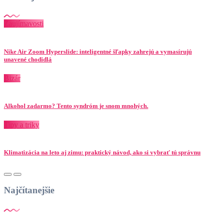
Zaujímavosti
Nike Air Zoom Hyperslide: inteligentné šľapky zahrejú a vymasírujú
unavené chodidlá
Bizár
Alkohol zadarmo? Tento syndróm je snom mnohých.
Tipy a triky
Klimatizácia na leto aj zimu: praktický návod, ako si vybrať tú správnu
Najčítanejšie