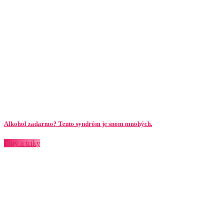
Alkohol zadarmo? Tento syndróm je snom mnohých.
Tipy a triky