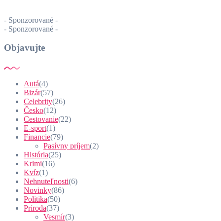
- Sponzorované -
- Sponzorované -
Objavujte
Autá
(4)
Bizár
(57)
Celebrity
(26)
Česko
(12)
Cestovanie
(22)
E-sport
(1)
Financie
(79)
Pasívny príjem
(2)
História
(25)
Krimi
(16)
Kvíz
(1)
Nehnuteľnosti
(6)
Novinky
(86)
Politika
(50)
Príroda
(37)
Vesmír
(3)