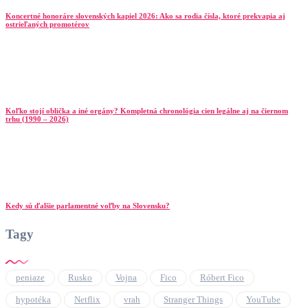
Koncertné honoráre slovenských kapiel 2026: Ako sa rodia čísla, ktoré prekvapia aj
ostrieľaných promotérov
Koľko stojí oblička a iné orgány? Kompletná chronológia cien legálne aj na čiernom
trhu (1990 – 2026)
Kedy sú ďalšie parlamentné voľby na Slovensku?
Tagy
peniaze
Rusko
Vojna
Fico
Róbert Fico
hypotéka
Netflix
vrah
Stranger Things
YouTube