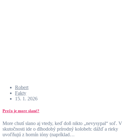
Robert
Fakty
15. 1. 2026
Prečo je more slané?
More chutí slano aj vtedy, keď doň nikto „nevysypal“ soľ. V
skutočnosti ide o dlhodobý prírodný kolobeh: dážď a rieky
uvoľňujú z hornín ióny (napríklad…