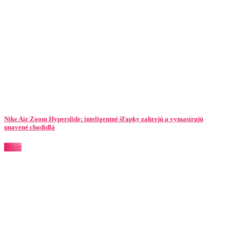
Nike Air Zoom Hyperslide: inteligentné šľapky zahrejú a vymasírujú
unavené chodidlá
Bizár