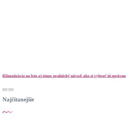
Klimatizácia na leto aj zimu: praktický návod, ako si vybrať tú správnu
Najčítanejšie