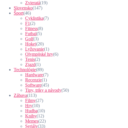
Zvieratá
(19)
Slovensko
(147)
Šport
(46)
Cyklistika
(7)
F1
(2)
Fitness
(8)
Futbal
(5)
Golf
(3)
Hokej
(20)
Lyžovanie
(1)
Olympijské hry
(6)
Tenis
(2)
Zjazd
(1)
Technológie
(89)
Hardware
(7)
Recenzie
(1)
Software
(45)
Tipy, triky a návody
(50)
Zábava
(113)
Filmy
(27)
Hry
(10)
Hudba
(10)
Knihy
(12)
Memes
(22)
Seriály
(33)