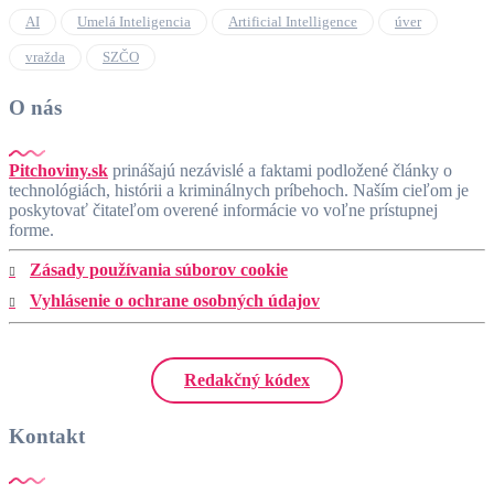
AI
Umelá Inteligencia
Artificial Intelligence
úver
vražda
SZČO
O nás
Pitchoviny.sk
prinášajú nezávislé a faktami podložené články o
technológiách, histórii a kriminálnych príbehoch. Naším cieľom je
poskytovať čitateľom overené informácie vo voľne prístupnej
forme.
Zásady používania súborov cookie
Vyhlásenie o ochrane osobných údajov
Redakčný kódex
Kontakt