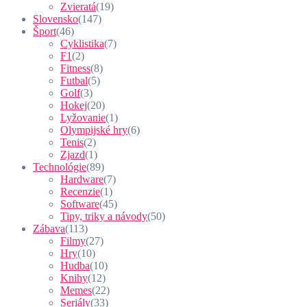
Zvieratá
(19)
Slovensko
(147)
Šport
(46)
Cyklistika
(7)
F1
(2)
Fitness
(8)
Futbal
(5)
Golf
(3)
Hokej
(20)
Lyžovanie
(1)
Olympijské hry
(6)
Tenis
(2)
Zjazd
(1)
Technológie
(89)
Hardware
(7)
Recenzie
(1)
Software
(45)
Tipy, triky a návody
(50)
Zábava
(113)
Filmy
(27)
Hry
(10)
Hudba
(10)
Knihy
(12)
Memes
(22)
Seriály
(33)