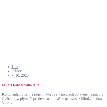
Jana
Príroda
7. 10. 2025
Čo je to Kontinentálny šelf?
Kontinentálny šelf je pojem, ktorý sa v médiách objavuje najmä pri
ťažbe ropy, plynu či pri debatách o ťažbe nerastov z hlbokého dna.
V praxi…