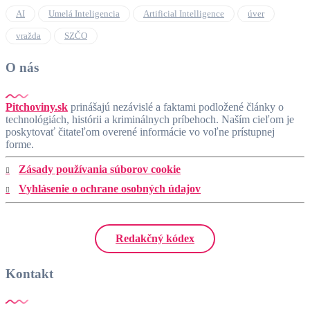
AI
Umelá Inteligencia
Artificial Intelligence
úver
vražda
SZČO
O nás
Pitchoviny.sk
prinášajú nezávislé a faktami podložené články o
technológiách, histórii a kriminálnych príbehoch. Naším cieľom je
poskytovať čitateľom overené informácie vo voľne prístupnej
forme.
Zásady používania súborov cookie
Vyhlásenie o ochrane osobných údajov
Redakčný kódex
Kontakt