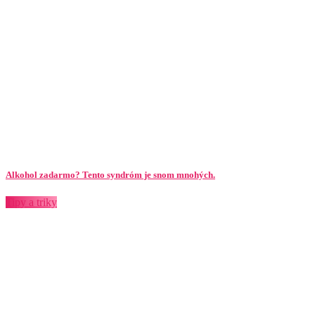
Alkohol zadarmo? Tento syndróm je snom mnohých.
Tipy a triky