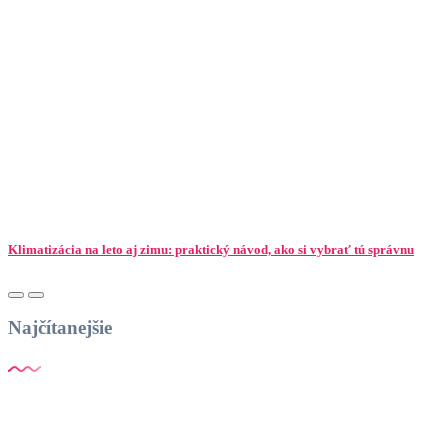
Klimatizácia na leto aj zimu: praktický návod, ako si vybrať tú správnu
Najčítanejšie