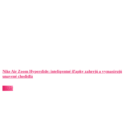
Nike Air Zoom Hyperslide: inteligentné šľapky zahrejú a vymasírujú
unavené chodidlá
Bizár