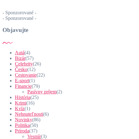
- Sponzorované -
- Sponzorované -
Objavujte
Autá
(4)
Bizár
(57)
Celebrity
(26)
Česko
(12)
Cestovanie
(22)
E-sport
(1)
Financie
(79)
Pasívny príjem
(2)
História
(25)
Krimi
(16)
Kvíz
(1)
Nehnuteľnosti
(6)
Novinky
(86)
Politika
(50)
Príroda
(37)
Vesmír
(3)