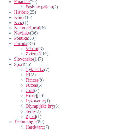
Financie
(79)
Pasívny príjem
(2)
História
(25)
Krimi
(16)
Kvíz
(1)
Nehnuteľnosti
(6)
Novinky
(86)
Politika
(50)
Príroda
(37)
Vesmír
(3)
Zvieratá
(19)
Slovensko
(147)
Šport
(46)
Cyklistika
(7)
F1
(2)
Fitness
(8)
Futbal
(5)
Golf
(3)
Hokej
(20)
Lyžovanie
(1)
Olympijské hry
(6)
Tenis
(2)
Zjazd
(1)
Technológie
(89)
Hardware
(7)