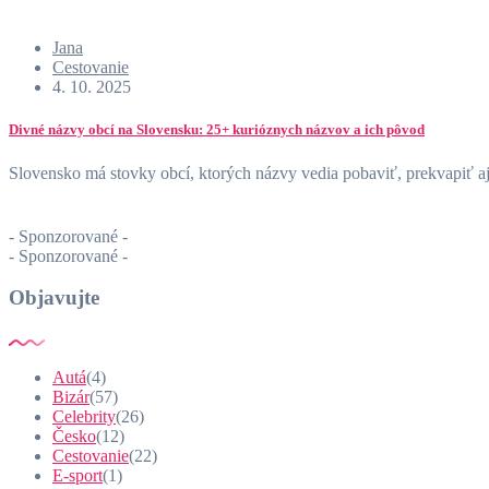
Jana
Cestovanie
4. 10. 2025
Divné názvy obcí na Slovensku: 25+ kurióznych názvov a ich pôvod
Slovensko má stovky obcí, ktorých názvy vedia pobaviť, prekvapiť a
- Sponzorované -
- Sponzorované -
Objavujte
Autá
(4)
Bizár
(57)
Celebrity
(26)
Česko
(12)
Cestovanie
(22)
E-sport
(1)