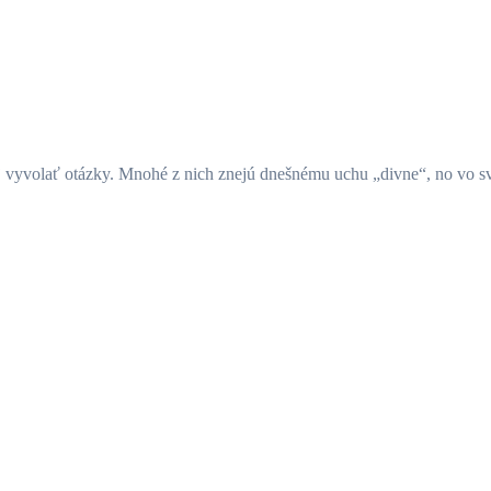
j vyvolať otázky. Mnohé z nich znejú dnešnému uchu „divne“, no vo s