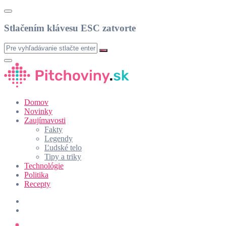
Stlačením klávesu ESC zatvorte
Domov
Novinky
Zaujímavosti
Fakty
Legendy
Ľudské telo
Tipy a triky
Technológie
Politika
Recepty