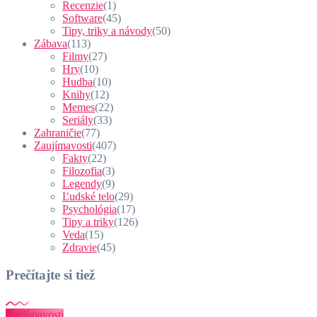
Recenzie
(1)
Software
(45)
Tipy, triky a návody
(50)
Zábava
(113)
Filmy
(27)
Hry
(10)
Hudba
(10)
Knihy
(12)
Memes
(22)
Seriály
(33)
Zahraničie
(77)
Zaujímavosti
(407)
Fakty
(22)
Filozofia
(3)
Legendy
(9)
Ľudské telo
(29)
Psychológia
(17)
Tipy a triky
(126)
Veda
(15)
Zdravie
(45)
Prečítajte si tiež
Zaujímavosti