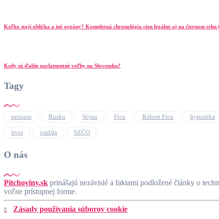
Koľko stojí oblička a iné orgány? Kompletná chronológia cien legálne aj na čiernom trhu
Kedy sú ďalšie parlamentné voľby na Slovensku?
Tagy
peniaze
Rusko
Vojna
Fico
Róbert Fico
hypotéka
úver
vražda
SZČO
O nás
Pitchoviny.sk
prinášajú nezávislé a faktami podložené články o tech
voľne prístupnej forme.
Zásady používania súborov cookie