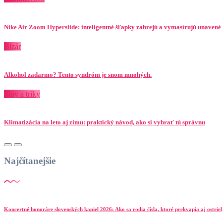
Nike Air Zoom Hyperslide: inteligentné šľapky zahrejú a vymasírujú unavené
Bizár
Alkohol zadarmo? Tento syndróm je snom mnohých.
Tipy a triky
Klimatizácia na leto aj zimu: praktický návod, ako si vybrať tú správnu
Najčítanejšie
Koncertné honoráre slovenských kapiel 2026: Ako sa rodia čísla, ktoré prekvapia aj ostr