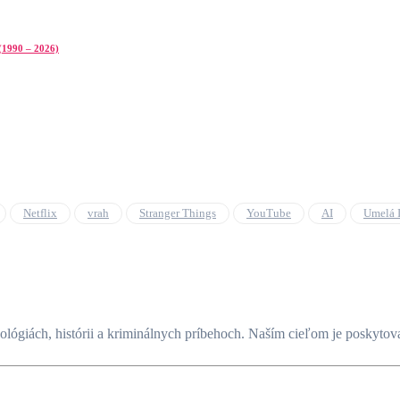
 (1990 – 2026)
Netflix
vrah
Stranger Things
YouTube
AI
Umelá I
nológiách, histórii a kriminálnych príbehoch. Naším cieľom je poskyto