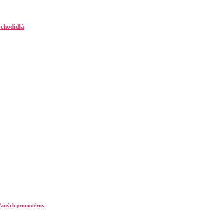
 chodidlá
ieľaných promotérov