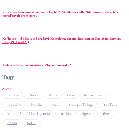
Koncertné honoráre slovenských kapiel 2026: Ako sa rodia čísla, ktoré prekvapia aj
ostrieľaných promotérov
Koľko stojí oblička a iné orgány? Kompletná chronológia cien legálne aj na čiernom
trhu (1990 – 2026)
Kedy sú ďalšie parlamentné voľby na Slovensku?
Tagy
peniaze
Rusko
Vojna
Fico
Róbert Fico
hypotéka
Netflix
vrah
Stranger Things
YouTube
AI
Umelá Inteligencia
Artificial Intelligence
úver
vražda
SZČO