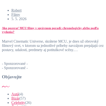
Robert
Filmy
5. 5. 2026
Ako pozerať MCU filmy v správnom poradí: chronologicky alebo podľa
vydania?
Marvel Cinematic Universe, skrátene MCU, je dnes už obrovský
filmový svet, v ktorom sa jednotlivé príbehy navzájom prepájajú cez
postavy, udalosti, predmety aj potitulkové scény.…
- Sponzorované -
- Sponzorované -
Objavujte
Autá
(4)
Bizár
(57)
Celebrity
(26)