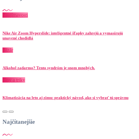
Zaujímavosti
Nike Air Zoom Hyperslide: inteligentné šľapky zahrejú a vymasírujú
unavené chodidlá
Bizár
Alkohol zadarmo? Tento syndróm je snom mnohých.
Tipy a triky
Klimatizácia na leto aj zimu: praktický návod, ako si vybrať tú správnu
Najčítanejšie