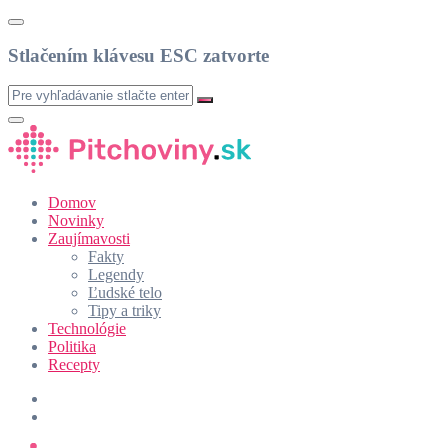
Stlačením klávesu ESC zatvorte
Domov
Novinky
Zaujímavosti
Fakty
Legendy
Ľudské telo
Tipy a triky
Technológie
Politika
Recepty