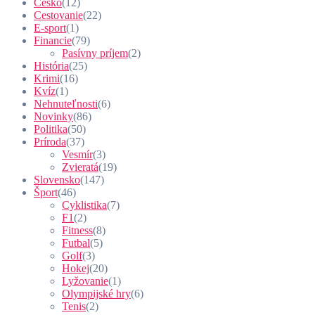
Česko
(12)
Cestovanie
(22)
E-sport
(1)
Financie
(79)
Pasívny príjem
(2)
História
(25)
Krimi
(16)
Kvíz
(1)
Nehnuteľnosti
(6)
Novinky
(86)
Politika
(50)
Príroda
(37)
Vesmír
(3)
Zvieratá
(19)
Slovensko
(147)
Šport
(46)
Cyklistika
(7)
F1
(2)
Fitness
(8)
Futbal
(5)
Golf
(3)
Hokej
(20)
Lyžovanie
(1)
Olympijské hry
(6)
Tenis
(2)