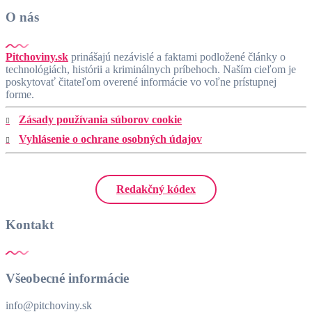
O nás
Pitchoviny.sk
prinášajú nezávislé a faktami podložené články o
technológiách, histórii a kriminálnych príbehoch. Naším cieľom je
poskytovať čitateľom overené informácie vo voľne prístupnej
forme.
Zásady používania súborov cookie
Vyhlásenie o ochrane osobných údajov
Redakčný kódex
Kontakt
Všeobecné informácie
info@pitchoviny.sk