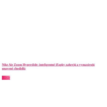
Nike Air Zoom Hyperslide: inteligentné šľapky zahrejú a vymasírujú
unavené chodidlá
Bizár