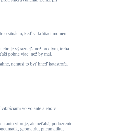
e o situáciu, keď sa krútiaci moment
lebo je výraznejší než predtým, treba
ťaži pohne viac, než by mal.
ahne, nemusí to byť hneď katastrofa.
 vibráciami vo volante alebo v
eda auto vibruje, ale neťahá, podozrenie
 pneumatík, geometriu, pneumatiku,