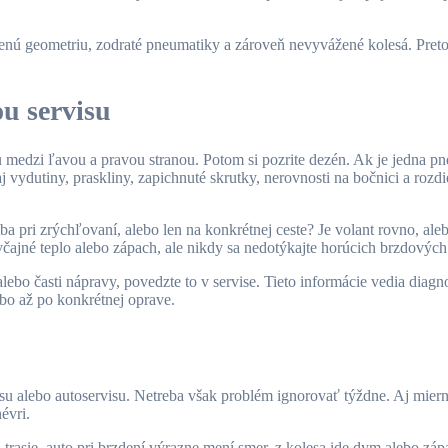
geometriu, zodraté pneumatiky a zároveň nevyvážené kolesá. Preto je
u servisu
u medzi ľavou a pravou stranou. Potom si pozrite dezén. Ak je jedna p
 aj vydutiny, praskliny, zapichnuté skrutky, nerovnosti na bočnici a roz
, iba pri zrýchľovaní, alebo len na konkrétnej ceste? Je volant rovno, al
yčajné teplo alebo zápach, ale nikdy sa nedotýkajte horúcich brzdových 
alebo časti nápravy, povedzte to v servise. Tieto informácie vedia diag
ebo až po konkrétnej oprave.
isu alebo autoservisu. Netreba však problém ignorovať týždne. Aj mier
évri.
a trasie, auto pri brzdení výrazne mení smer, z kolesa ide dym alebo zá