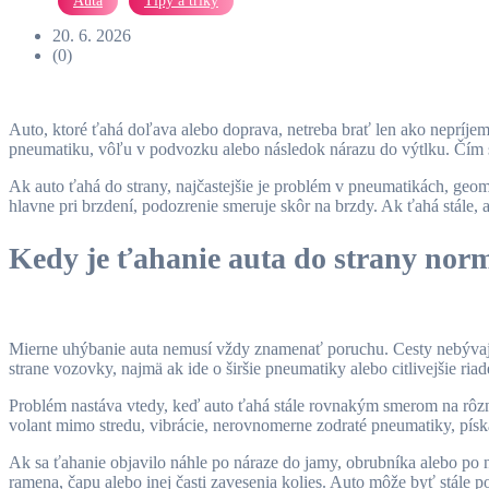
Autá
Tipy a triky
20. 6. 2026
(0)
Auto, ktoré ťahá doľava alebo doprava, netreba brať len ako nepríjem
pneumatiku, vôľu v podvozku alebo následok nárazu do výtlku. Čím sk
Ak auto ťahá do strany, najčastejšie je problém v pneumatikách, geom
hlavne pri brzdení, podozrenie smeruje skôr na brzdy. Ak ťahá stále, 
Kedy je ťahanie auta do strany norm
Mierne uhýbanie auta nemusí vždy znamenať poruchu. Cesty nebývajú 
strane vozovky, najmä ak ide o širšie pneumatiky alebo citlivejšie ria
Problém nastáva vtedy, keď auto ťahá stále rovnakým smerom na rôzny
volant mimo stredu, vibrácie, nerovnomerne zodraté pneumatiky, píska
Ak sa ťahanie objavilo náhle po náraze do jamy, obrubníka alebo po
ramena, čapu alebo inej časti zavesenia kolies. Auto môže byť stále 