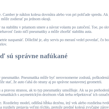
toe. Camber je náklon kolesa dovnútra alebo von pri pohľade spredu. Ak
a môže zodierať po jednom okraji.
 na stabilitu v priamom smere a návrat volantu po zatočení. Toe, po s
ehavosť často ničí pneumatiky a môže zhoršiť stabilitu auta.
trie naspamäť. Dôležité je, aby servis po meraní vedel povedať, čo bol
elov.
eď sú správne nafúkané
 v pneumatike. Pneumatika môže byť nerovnomerne zodratá, poškoden
e stať, že auto ťahá do strany aj po správne nastavenej geometrii.
u a pravou stranou, ak to typ pneumatiky umožňuje. Ak sa po prehoden
umatikách s asymetrickým dezénom však treba rešpektovať ich označe
e. Rozdielny model, odlišná hĺbka dezénu, iný vek alebo rozdielna tvr
ozdiely prejavia veľmi rýchlo, pretože predné kolesá zvyčajne zároveň