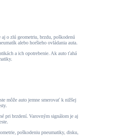
e aj o zlú geometriu, brzdu, poškodenú
neumatík alebo horšieho ovládania auta.
atikách a ich opotrebenie. Ak auto ťahá
matiky.
ste môže auto jemne smerovať k nižšej
sty.
né pri brzdení. Varovným signálom je aj
este.
eometrie, poškodeniu pneumatiky, disku,