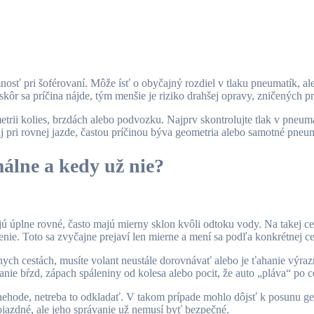
nosť pri šoférovaní. Môže ísť o obyčajný rozdiel v tlaku pneumatík, al
ôr sa príčina nájde, tým menšie je riziko drahšej opravy, zničených p
etrii kolies, brzdách alebo podvozku. Najprv skontrolujte tlak v pneum
aj pri rovnej jazde, častou príčinou býva geometria alebo samotné pneu
álne a kedy už nie?
úplne rovné, často majú mierny sklon kvôli odtoku vody. Na takej ce
denie. Toto sa zvyčajne prejaví len mierne a mení sa podľa konkrétnej ce
ch cestách, musíte volant neustále dorovnávať alebo je ťahanie výraz
nie bŕzd, zápach spáleniny od kolesa alebo pocit, že auto „pláva“ po c
 nehode, netreba to odkladať. V takom prípade mohlo dôjsť k posunu g
pojazdné, ale jeho správanie už nemusí byť bezpečné.