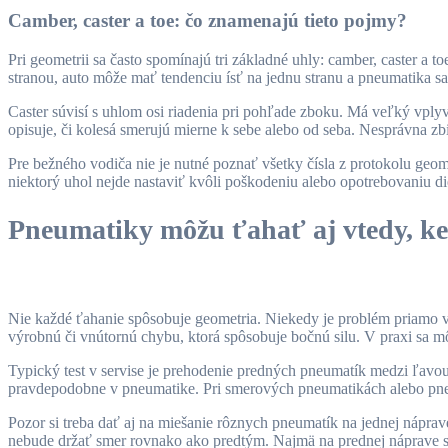
Camber, caster a toe: čo znamenajú tieto pojmy?
Pri geometrii sa často spomínajú tri základné uhly: camber, caster a 
stranou, auto môže mať tendenciu ísť na jednu stranu a pneumatika s
Caster súvisí s uhlom osi riadenia pri pohľade zboku. Má veľký vplyv
opisuje, či kolesá smerujú mierne k sebe alebo od seba. Nesprávna zbi
Pre bežného vodiča nie je nutné poznať všetky čísla z protokolu geome
niektorý uhol nejde nastaviť kvôli poškodeniu alebo opotrebovaniu di
Pneumatiky môžu ťahať aj vtedy, k
Nie každé ťahanie spôsobuje geometria. Niekedy je problém priamo
výrobnú či vnútornú chybu, ktorá spôsobuje bočnú silu. V praxi sa môž
Typický test v servise je prehodenie predných pneumatík medzi ľavo
pravdepodobne v pneumatike. Pri smerových pneumatikách alebo pne
Pozor si treba dať aj na miešanie rôznych pneumatík na jednej náprav
nebude držať smer rovnako ako predtým. Najmä na prednej náprave sa r