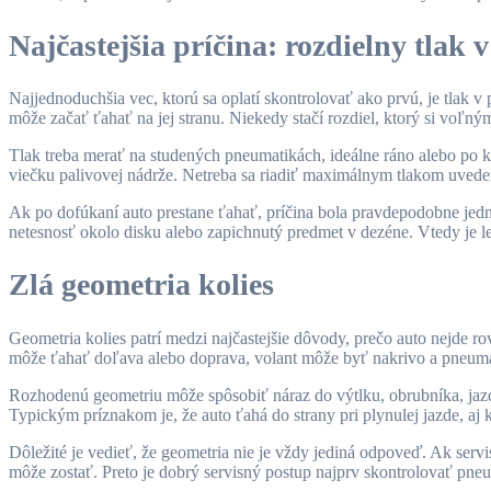
Najčastejšia príčina: rozdielny tlak
Najjednoduchšia vec, ktorú sa oplatí skontrolovať ako prvú, je tlak 
môže začať ťahať na jej stranu. Niekedy stačí rozdiel, ktorý si voľ
Tlak treba merať na studených pneumatikách, ideálne ráno alebo po k
viečku palivovej nádrže. Netreba sa riadiť maximálnym tlakom uvede
Ak po dofúkaní auto prestane ťahať, príčina bola pravdepodobne jedn
netesnosť okolo disku alebo zapichnutý predmet v dezéne. Vtedy je l
Zlá geometria kolies
Geometria kolies patrí medzi najčastejšie dôvody, prečo auto nejde r
môže ťahať doľava alebo doprava, volant môže byť nakrivo a pneuma
Rozhodenú geometriu môže spôsobiť náraz do výtlku, obrubníka, jazd
Typickým príznakom je, že auto ťahá do strany pri plynulej jazde, aj k
Dôležité je vedieť, že geometria nie je vždy jediná odpoveď. Ak ser
môže zostať. Preto je dobrý servisný postup najprv skontrolovať pne