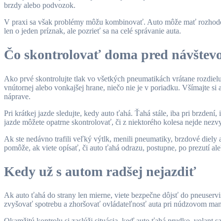
brzdy alebo podvozok.
V praxi sa však problémy môžu kombinovať. Auto môže mať rozhodenú 
len o jeden príznak, ale pozrieť sa na celé správanie auta.
Čo skontrolovať doma pred návštevo
Ako prvé skontrolujte tlak vo všetkých pneumatikách vrátane rozdiel
vnútornej alebo vonkajšej hrane, niečo nie je v poriadku. Všímajte si
náprave.
Pri krátkej jazde sledujte, kedy auto ťahá. Ťahá stále, iba pri brzdení
jazde môžete opatrne skontrolovať, či z niektorého kolesa nejde nezv
Ak ste nedávno trafili veľký výtlk, menili pneumatiky, brzdové diely 
pomôže, ak viete opísať, či auto ťahá odrazu, postupne, po prezutí al
Kedy už s autom radšej nejazdiť
Ak auto ťahá do strany len mierne, viete bezpečne dôjsť do pneuserv
zvyšovať spotrebu a zhoršovať ovládateľnosť auta pri núdzovom man
Okamžitú kontrolu si zaslúži situácia, keď auto ťahá prudko, volant s