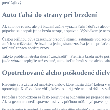
prenášajú výkon.
Auto ťahá do strany pri brzdení
Ak auto ide rovno, ale pri brzdení začne výrazne ťahať doľava alebo
prípadne sa naopak jedna brzda nezapája správne. Výsledkom je nerov
Častou príčinou býva zaseknutý brzdový strmeň, zatuhnuté vodiace č
autách sa môže stať, že brzda na jednej strane zostáva jemne pritlače
byť cítiť zápach horúcej brzdy.
Takýto problém netreba skúšať „rozjazdiť“. Prehriata brzda môže pošk
jazde výrazne teplejšie než ostatné, auto citeľne brzdí samo alebo ťah
Opotrebované alebo poškodené diel
Riadenie auta závisí od množstva dielov, ktoré musia držať kolesá v sp
opotrebujú. Keď vznikne vôľa, koleso sa pri jazde nemusí držať v sta
Problém s podvozkom sa často prejavuje aj búchaním pri prejazde n
Ak sa geometria nedá správne nastaviť, príčinou môžu byť práve opo
Pri podvozku je zradné, že auto môže ešte dlho pôsobiť ako „celkom 