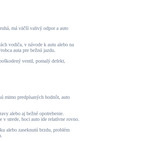
ruhá, má väčší valivý odpor a auto
rách vodiča, v návode k autu alebo na
robca auta pre bežnú jazdu.
poškodený ventil, pomalý defekt,
k sú mimo predpísaných hodnôt, auto
avy alebo aj bežné opotrebenie.
 v strede, hoci auto ide relatívne rovno.
zku alebo zaseknutú brzdu, problém
u.