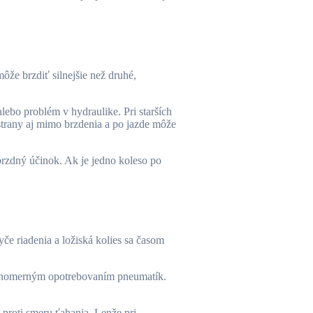
ôže brzdiť silnejšie než druhé,
ebo problém v hydraulike. Pri starších
 strany aj mimo brzdenia a po jazde môže
brzdný účinok. Ak je jedno koleso po
yče riadenia a ložiská kolies sa časom
rovnomerným opotrebovaním pneumatík.
 proti smeru ťahania. Lenže pri