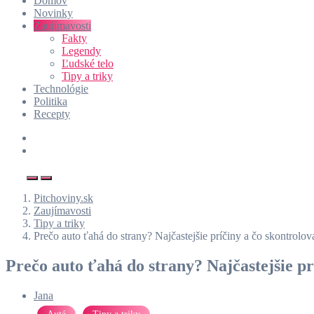
Domov
Novinky
Zaujímavosti
Fakty
Legendy
Ľudské telo
Tipy a triky
Technológie
Politika
Recepty
Pitchoviny.sk
Zaujímavosti
Tipy a triky
Prečo auto ťahá do strany? Najčastejšie príčiny a čo skontrolo
Prečo auto ťahá do strany? Najčastejšie pr
Jana