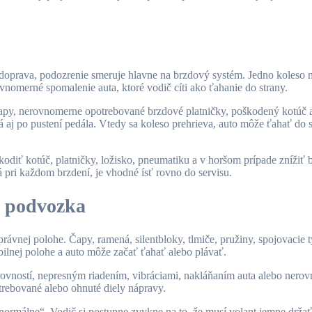
 doprava, podozrenie smeruje hlavne na brzdový systém. Jedno koleso m
nomerné spomalenie auta, ktoré vodič cíti ako ťahanie do strany.
apy, nerovnomerne opotrebované brzdové platničky, poškodený kotúč al
ná aj po pustení pedála. Vtedy sa koleso prehrieva, auto môže ťahať do
odiť kotúč, platničky, ložisko, pneumatiku a v horšom prípade znížiť 
á pri každom brzdení, je vhodné ísť rovno do servisu.
y podvozka
rávnej polohe. Čapy, ramená, silentbloky, tlmiče, pružiny, spojovacie t
bilnej polohe a auto môže začať ťahať alebo plávať.
erovností, nepresným riadením, vibráciami, nakláňaním auta alebo ne
trebované alebo ohnuté diely nápravy.
normálne“. Vodič si postupne zvykne na to, že musí volant jemne držať