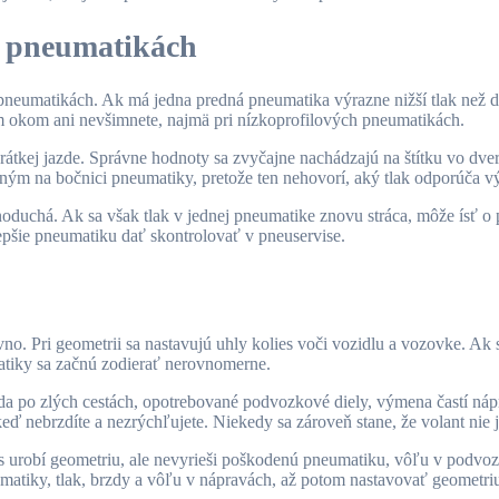
 v pneumatikách
v pneumatikách. Ak má jedna predná pneumatika výrazne nižší tlak než d
ným okom ani nevšimnete, najmä pri nízkoprofilových pneumatikách.
rátkej jazde. Správne hodnoty sa zvyčajne nachádzajú na štítku vo dve
ným na bočnici pneumatiky, pretože ten nehovorí, aký tlak odporúča vý
oduchá. Ak sa však tlak v jednej pneumatike znovu stráca, môže ísť o 
epšie pneumatiku dať skontrolovať v pneuservise.
ovno. Pri geometrii sa nastavujú uhly kolies voči vozidlu a vozovke. A
tiky sa začnú zodierať nerovnomerne.
a po zlých cestách, opotrebované podvozkové diely, výmena častí nápr
eď nebrzdíte a nezrýchľujete. Niekedy sa zároveň stane, že volant nie je
vis urobí geometriu, ale nevyrieši poškodenú pneumatiku, vôľu v podvo
umatiky, tlak, brzdy a vôľu v nápravách, až potom nastavovať geometri