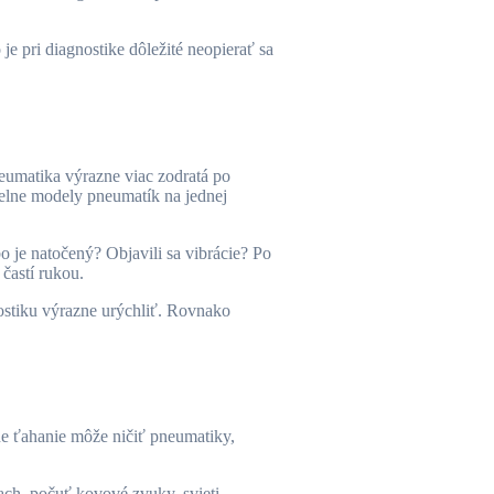
 pri diagnostike dôležité neopierať sa
neumatika výrazne viac zodratá po
dielne modely pneumatík na jednej
ebo je natočený? Objavili sa vibrácie? Po
častí rukou.
nostiku výrazne urýchliť. Rovnako
ne ťahanie môže ničiť pneumatiky,
pach, počuť kovové zvuky, svieti