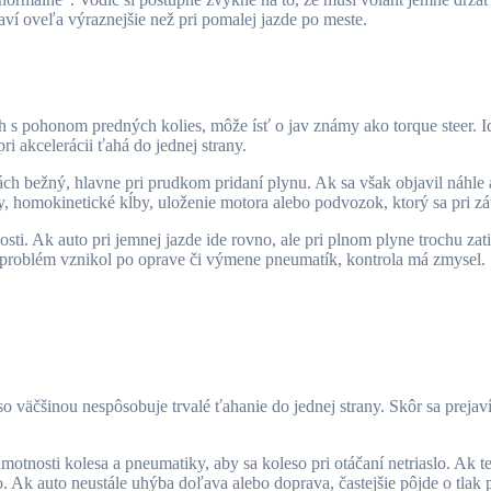
aví oveľa výraznejšie než pri pomalej jazde po meste.
h s pohonom predných kolies, môže ísť o jav známy ako torque steer. Id
ri akcelerácii ťahá do jednej strany.
h bežný, hlavne pri prudkom pridaní plynu. Ak sa však objavil náhle a
y, homokinetické kĺby, uloženie motora alebo podvozok, ktorý sa pri zá
i. Ak auto pri jemnej jazde ide rovno, ale pri plnom plyne trochu zati
o problém vznikol po oprave či výmene pneumatík, kontrola má zmysel.
o väčšinou nespôsobuje trvalé ťahanie do jednej strany. Skôr sa prejaví
motnosti kolesa a pneumatiky, aby sa koleso pri otáčaní netriaslo. Ak t
. Ak auto neustále uhýba doľava alebo doprava, častejšie pôjde o tlak