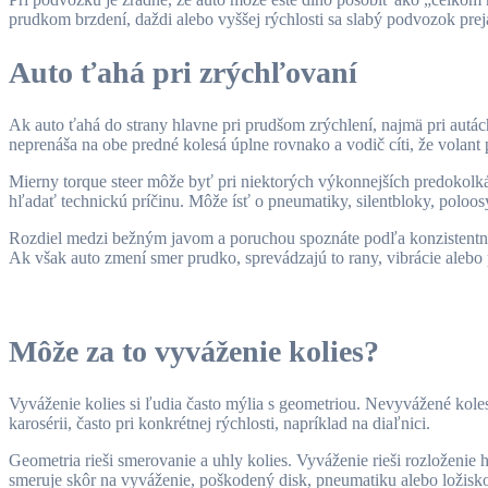
prudkom brzdení, daždi alebo vyššej rýchlosti sa slabý podvozok prej
Auto ťahá pri zrýchľovaní
Ak auto ťahá do strany hlavne pri prudšom zrýchlení, najmä pri autác
neprenáša na obe predné kolesá úplne rovnako a vodič cíti, že volant p
Mierny torque steer môže byť pri niektorých výkonnejších predokolkác
hľadať technickú príčinu. Môže ísť o pneumatiky, silentbloky, poloos
Rozdiel medzi bežným javom a poruchou spoznáte podľa konzistentnost
Ak však auto zmení smer prudko, sprevádzajú to rany, vibrácie aleb
Môže za to vyváženie kolies?
Vyváženie kolies si ľudia často mýlia s geometriou. Nevyvážené koles
karosérii, často pri konkrétnej rýchlosti, napríklad na diaľnici.
Geometria rieši smerovanie a uhly kolies. Vyváženie rieši rozloženie h
smeruje skôr na vyváženie, poškodený disk, pneumatiku alebo ložisko