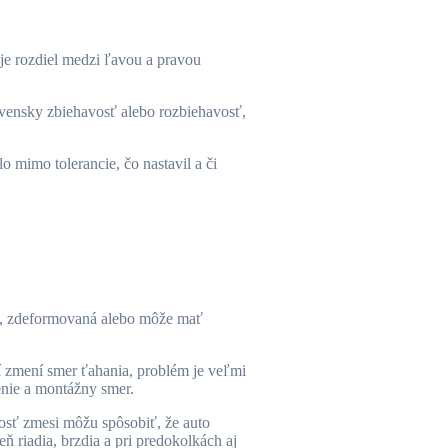
 je rozdiel medzi ľavou a pravou
lovensky zbiehavosť alebo rozbiehavosť,
o mimo tolerancie, čo nastavil a či
á, zdeformovaná alebo môže mať
í zmení smer ťahania, problém je veľmi
nie a montážny smer.
dosť zmesi môžu spôsobiť, že auto
 riadia, brzdia a pri predokolkách aj