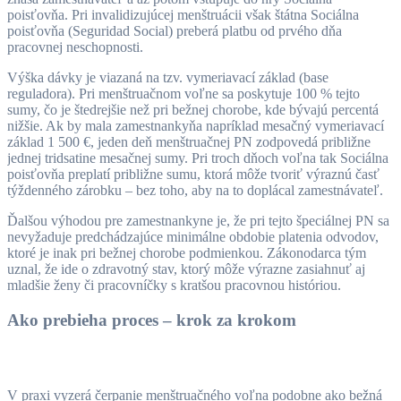
poisťovňa. Pri invalidizujúcej menštruácii však štátna Sociálna
poisťovňa (Seguridad Social) preberá platbu od prvého dňa
pracovnej neschopnosti.
Výška dávky je viazaná na tzv. vymeriavací základ (base
reguladora). Pri menštruačnom voľne sa poskytuje 100 % tejto
sumy, čo je štedrejšie než pri bežnej chorobe, kde bývajú percentá
nižšie. Ak by mala zamestnankyňa napríklad mesačný vymeriavací
základ 1 500 €, jeden deň menštruačnej PN zodpovedá približne
jednej tridsatine mesačnej sumy. Pri troch dňoch voľna tak Sociálna
poisťovňa preplatí približne sumu, ktorá môže tvoriť výraznú časť
týždenného zárobku – bez toho, aby na to doplácal zamestnávateľ.
Ďalšou výhodou pre zamestnankyne je, že pri tejto špeciálnej PN sa
nevyžaduje predchádzajúce minimálne obdobie platenia odvodov,
ktoré je inak pri bežnej chorobe podmienkou. Zákonodarca tým
uznal, že ide o zdravotný stav, ktorý môže výrazne zasiahnuť aj
mladšie ženy či pracovníčky s kratšou pracovnou históriou.
Ako prebieha proces – krok za krokom
V praxi vyzerá čerpanie menštruačného voľna podobne ako bežná