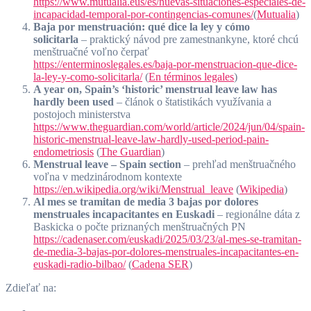
https://www.mutualia.eus/es/nuevas-situaciones-especiales-de-
incapacidad-temporal-por-contingencias-comunes/
(
Mutualia
)
Baja por menstruación: qué dice la ley y cómo
solicitarla
– praktický návod pre zamestnankyne, ktoré chcú
menštruačné voľno čerpať
https://enterminoslegales.es/baja-por-menstruacion-que-dice-
la-ley-y-como-solicitarla/
(
En términos legales
)
A year on, Spain’s ‘historic’ menstrual leave law has
hardly been used
– článok o štatistikách využívania a
postojoch ministerstva
https://www.theguardian.com/world/article/2024/jun/04/spain-
historic-menstrual-leave-law-hardly-used-period-pain-
endometriosis
(
The Guardian
)
Menstrual leave – Spain section
– prehľad menštruačného
voľna v medzinárodnom kontexte
https://en.wikipedia.org/wiki/Menstrual_leave
(
Wikipedia
)
Al mes se tramitan de media 3 bajas por dolores
menstruales incapacitantes en Euskadi
– regionálne dáta z
Baskicka o počte priznaných menštruačných PN
https://cadenaser.com/euskadi/2025/03/23/al-mes-se-tramitan-
de-media-3-bajas-por-dolores-menstruales-incapacitantes-en-
euskadi-radio-bilbao/
(
Cadena SER
)
Zdieľať na: