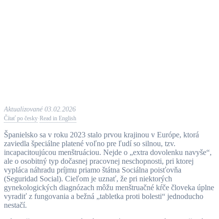
Aktualizované 03.02.2026
Čítať po česky
Read in English
·
Španielsko sa v roku 2023 stalo prvou krajinou v Európe, ktorá
zaviedla špeciálne platené voľno pre ľudí so silnou, tzv.
incapacitoujúcou menštruáciou. Nejde o „extra dovolenku navyše“,
ale o osobitný typ dočasnej pracovnej neschopnosti, pri ktorej
vypláca náhradu príjmu priamo štátna Sociálna poisťovňa
(Seguridad Social). Cieľom je uznať, že pri niektorých
gynekologických diagnózach môžu menštruačné kŕče človeka úplne
vyradiť z fungovania a bežná „tabletka proti bolesti“ jednoducho
nestačí.