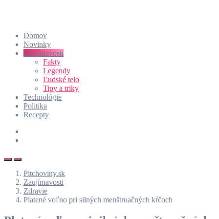
Domov
Novinky
Zaujímavosti
Fakty
Legendy
Ľudské telo
Tipy a triky
Technológie
Politika
Recepty
Pitchoviny.sk
Zaujímavosti
Zdravie
Platené voľno pri silných menštruačných kŕčoch