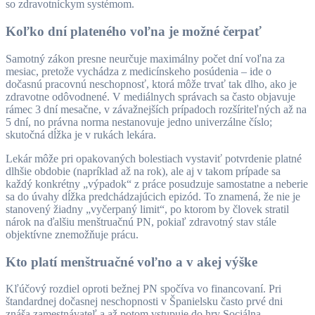
so zdravotníckym systémom.
Koľko dní plateného voľna je možné čerpať
Samotný zákon presne neurčuje maximálny počet dní voľna za
mesiac, pretože vychádza z medicínskeho posúdenia – ide o
dočasnú pracovnú neschopnosť, ktorá môže trvať tak dlho, ako je
zdravotne odôvodnené. V mediálnych správach sa často objavuje
rámec 3 dní mesačne, v závažnejších prípadoch rozšíriteľných až na
5 dní, no právna norma nestanovuje jedno univerzálne číslo;
skutočná dĺžka je v rukách lekára.
Lekár môže pri opakovaných bolestiach vystaviť potvrdenie platné
dlhšie obdobie (napríklad až na rok), ale aj v takom prípade sa
každý konkrétny „výpadok“ z práce posudzuje samostatne a neberie
sa do úvahy dĺžka predchádzajúcich epizód. To znamená, že nie je
stanovený žiadny „vyčerpaný limit“, po ktorom by človek stratil
nárok na ďalšiu menštruačnú PN, pokiaľ zdravotný stav stále
objektívne znemožňuje prácu.
Kto platí menštruačné voľno a v akej výške
Kľúčový rozdiel oproti bežnej PN spočíva vo financovaní. Pri
štandardnej dočasnej neschopnosti v Španielsku často prvé dni
znáša zamestnávateľ a až potom vstupuje do hry Sociálna