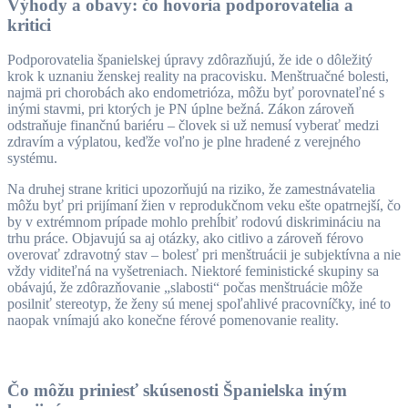
Výhody a obavy: čo hovoria podporovatelia a
kritici
Podporovatelia španielskej úpravy zdôrazňujú, že ide o dôležitý
krok k uznaniu ženskej reality na pracovisku. Menštruačné bolesti,
najmä pri chorobách ako endometrióza, môžu byť porovnateľné s
inými stavmi, pri ktorých je PN úplne bežná. Zákon zároveň
odstraňuje finančnú bariéru – človek si už nemusí vyberať medzi
zdravím a výplatou, keďže voľno je plne hradené z verejného
systému.
Na druhej strane kritici upozorňujú na riziko, že zamestnávatelia
môžu byť pri prijímaní žien v reprodukčnom veku ešte opatrnejší, čo
by v extrémnom prípade mohlo prehĺbiť rodovú diskrimináciu na
trhu práce. Objavujú sa aj otázky, ako citlivo a zároveň férovo
overovať zdravotný stav – bolesť pri menštruácii je subjektívna a nie
vždy viditeľná na vyšetreniach. Niektoré feministické skupiny sa
obávajú, že zdôrazňovanie „slabosti“ počas menštruácie môže
posilniť stereotyp, že ženy sú menej spoľahlivé pracovníčky, iné to
naopak vnímajú ako konečne férové pomenovanie reality.
Čo môžu priniesť skúsenosti Španielska iným