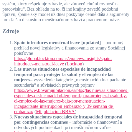
systém, ktorý rešpektuje zdravie, ale zároveň chráni rovnosť na
pracovisku“. Bez ohľadu na to, či iné krajiny zavedú podobnú
úpravu, španielsky model už dnes poskytuje cenné dáta a argumenty
pre ďalšiu diskusiu o menštruačnom zdraví a pracovnom práve.
Zdroje
Spain introduces menstrual leave [updated]
– podrobný
prehľad novej legislatívy a financovania zo strany Sociálnej
poisťovne
https://global.lockton.com/us/en/news-insights/spain-
introduces-menstrual-leave
(
Lockton
)
Las nuevas situaciones especiales de incapacidad
temporal para proteger la salud y el empleo de las
mujeres
– vysvetlenie kategórie „menstruación incapacitante
secundaria“ a súvisiacich právnych pojmov
https://www.bbvamijubilacion.es/blog/las-nuevas-situaciones-
especiales-de-incapacidad-temporal-para-proteger-la-salud-y-
el-empleo-de-las-mujeres-baja-por-menstruacion-
incapacitante-interrupcion-embarazo-y-39-semana-de-
embarazo/
(
Mi jubilacion BBVA
)
Nuevas situaciones especiales de incapacidad temporal
por contingencias comunes
– informácie o financovaní a
odvodových podmienkach pri menštruačnom voľne