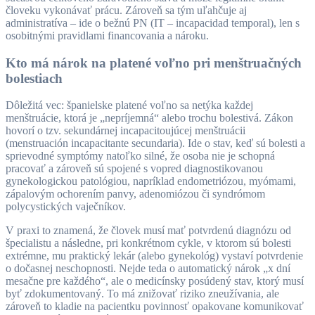
človeku vykonávať prácu. Zároveň sa tým uľahčuje aj
administratíva – ide o bežnú PN (IT – incapacidad temporal), len s
osobitnými pravidlami financovania a nároku.
Kto má nárok na platené voľno pri menštruačných
bolestiach
Dôležitá vec: španielske platené voľno sa netýka každej
menštruácie, ktorá je „nepríjemná“ alebo trochu bolestivá. Zákon
hovorí o tzv. sekundárnej incapacitoujúcej menštruácii
(menstruación incapacitante secundaria). Ide o stav, keď sú bolesti a
sprievodné symptómy natoľko silné, že osoba nie je schopná
pracovať a zároveň sú spojené s vopred diagnostikovanou
gynekologickou patológiou, napríklad endometriózou, myómami,
zápalovým ochorením panvy, adenomiózou či syndrómom
polycystických vaječníkov.
V praxi to znamená, že človek musí mať potvrdenú diagnózu od
špecialistu a následne, pri konkrétnom cykle, v ktorom sú bolesti
extrémne, mu praktický lekár (alebo gynekológ) vystaví potvrdenie
o dočasnej neschopnosti. Nejde teda o automatický nárok „x dní
mesačne pre každého“, ale o medicínsky posúdený stav, ktorý musí
byť zdokumentovaný. To má znižovať riziko zneužívania, ale
zároveň to kladie na pacientku povinnosť opakovane komunikovať