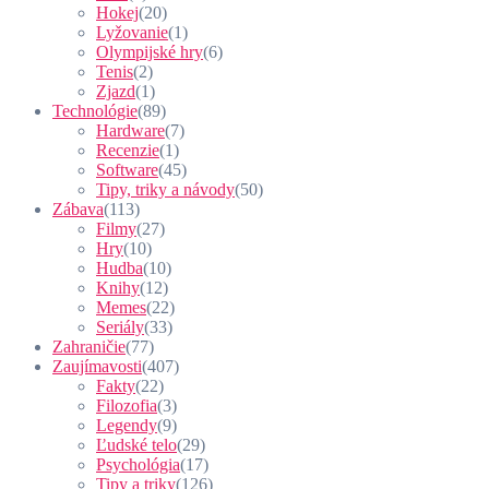
Hokej
(20)
Lyžovanie
(1)
Olympijské hry
(6)
Tenis
(2)
Zjazd
(1)
Technológie
(89)
Hardware
(7)
Recenzie
(1)
Software
(45)
Tipy, triky a návody
(50)
Zábava
(113)
Filmy
(27)
Hry
(10)
Hudba
(10)
Knihy
(12)
Memes
(22)
Seriály
(33)
Zahraničie
(77)
Zaujímavosti
(407)
Fakty
(22)
Filozofia
(3)
Legendy
(9)
Ľudské telo
(29)
Psychológia
(17)
Tipy a triky
(126)