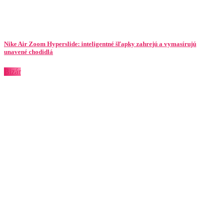
Nike Air Zoom Hyperslide: inteligentné šľapky zahrejú a vymasírujú
unavené chodidlá
Bizár