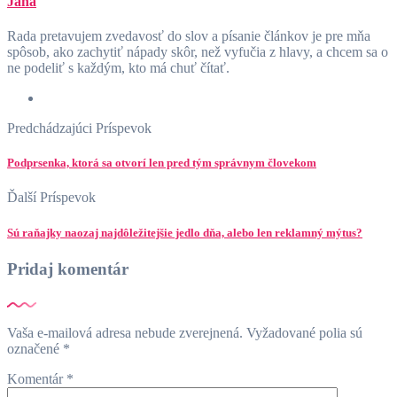
Jana
Rada pretavujem zvedavosť do slov a písanie článkov je pre mňa
spôsob, ako zachytiť nápady skôr, než vyfučia z hlavy, a chcem sa o
ne podeliť s každým, kto má chuť čítať.
Predchádzajúci Príspevok
Podprsenka, ktorá sa otvorí len pred tým správnym človekom
Ďalší Príspevok
Sú raňajky naozaj najdôležitejšie jedlo dňa, alebo len reklamný mýtus?
Pridaj komentár
Vaša e-mailová adresa nebude zverejnená.
Vyžadované polia sú
označené
*
Komentár
*