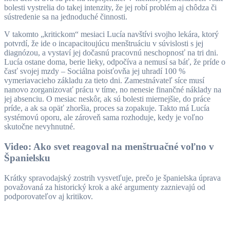
bolesti vystrelia do takej intenzity, že jej robí problém aj chôdza či
sústredenie sa na jednoduché činnosti.
V takomto „kritickom“ mesiaci Lucía navštívi svojho lekára, ktorý
potvrdí, že ide o incapacitoujúcu menštruáciu v súvislosti s jej
diagnózou, a vystaví jej dočasnú pracovnú neschopnosť na tri dni.
Lucía ostane doma, berie lieky, odpočíva a nemusí sa báť, že príde o
časť svojej mzdy – Sociálna poisťovňa jej uhradí 100 %
vymeriavacieho základu za tieto dni. Zamestnávateľ síce musí
nanovo zorganizovať prácu v tíme, no nenesie finančné náklady na
jej absenciu. O mesiac neskôr, ak sú bolesti miernejšie, do práce
príde, a ak sa opäť zhoršia, proces sa zopakuje. Takto má Lucía
systémovú oporu, ale zároveň sama rozhoduje, kedy je voľno
skutočne nevyhnutné.
Video: Ako svet reagoval na menštruačné voľno v
Španielsku
Krátky spravodajský zostrih vysvetľuje, prečo je španielska úprava
považovaná za historický krok a aké argumenty zaznievajú od
podporovateľov aj kritikov.