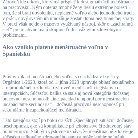
Zároveň ide o krok, ktorý má prispieť k destigmatizácii menštruácie
na pracovisku. Kým doteraz mnohé ženy riešili extrémne bolesti
tým, že si brali dovolenku, neplatené voľno alebo jednoducho trpeli
v práci, nový systém im umožňuje zostať doma bez finančnej straty.
V praxi však nejde o masovo využívaný nástroj, skôr o „záchrannú
sieť“ pre relatívne malú skupinu ľudí s vážnymi zdravotnými
problémami.
Ako vzniklo platené menštruačné voľno v
Španielsku
Právny základ menštruačného voľna sa nachádza v tzv. Ley
Orgánica 1/2023, ktorá od 1. júna 2023 upravuje oblasť sexuálneho
a reprodukčného zdravia a zároveň mení staršiu legislatívu o
interrupciách. Súčasťou balíka sa stala aj nová kategória dočasnej
pracovnej neschopnosti: „incapacidad temporal por menstruación
incapacitante secundaria“ – dočasná pracovná neschopnosť pri
sekundárne incapacitoujúcej menštruácii.
Táto kategória stojí po boku ďalších „špeciálnych situácií“ dočasnej
neschopnosti, ako sú komplikácie pri tehotenstve či zdravotný stav
po interrupcii. Štát tým výslovne uznáva, že menštruačné zdravie je
súčasťou celkového zdravotného stavu a môže legitímne brániť