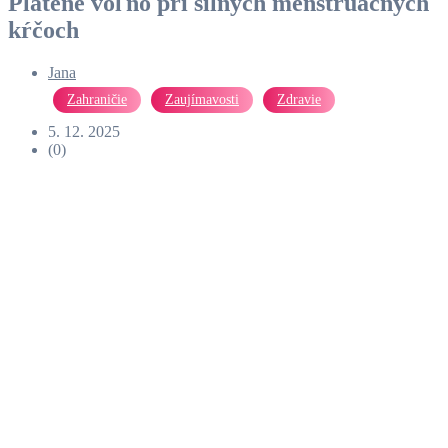
Platené voľno pri silných menštruačných
kŕčoch
Jana
Zahraničie
Zaujímavosti
Zdravie
5. 12. 2025
(0)