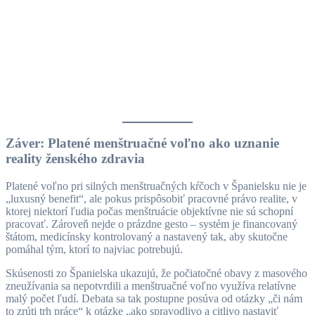
Záver: Platené menštruačné voľno ako uznanie
reality ženského zdravia
Platené voľno pri silných menštruačných kŕčoch v Španielsku nie je
„luxusný benefit“, ale pokus prispôsobiť pracovné právo realite, v
ktorej niektorí ľudia počas menštruácie objektívne nie sú schopní
pracovať. Zároveň nejde o prázdne gesto – systém je financovaný
štátom, medicínsky kontrolovaný a nastavený tak, aby skutočne
pomáhal tým, ktorí to najviac potrebujú.
Skúsenosti zo Španielska ukazujú, že počiatočné obavy z masového
zneužívania sa nepotvrdili a menštruačné voľno využíva relatívne
malý počet ľudí. Debata sa tak postupne posúva od otázky „či nám
to zrúti trh práce“ k otázke „ako spravodlivo a citlivo nastaviť