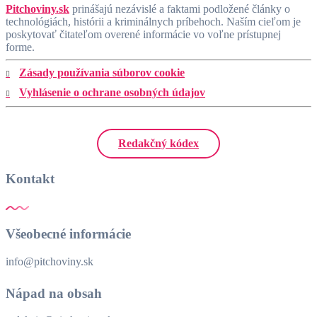
Pitchoviny.sk
prinášajú nezávislé a faktami podložené články o
technológiách, histórii a kriminálnych príbehoch. Naším cieľom je
poskytovať čitateľom overené informácie vo voľne prístupnej
forme.
Zásady používania súborov cookie
Vyhlásenie o ochrane osobných údajov
Redakčný kódex
Kontakt
Všeobecné informácie
info@pitchoviny.sk
Nápad na obsah