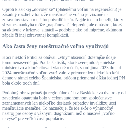
Oproti klasickej „dovolenke“ (platenému voľnu na regeneráciu) je
zásadný rozdiel v tom, že menštruačné voľno je viazané na
zdravotný stav a musí ho potvrdiť lekár. Nejde teda o benefit, ktorý
si zamestnankyňa môže „naplánovať“ dopredu, ale o nástroj, ktorý
sa aktivuje v krízovej situácii – podobne ako pri migréne, akútnom
zápale či inej zdravotnej komplikácii.
Ako často ženy menštruačné voľno využívajú
Hoci niektorí kritici sa obávali „vlny“ absencií, doterajšie údaje
tomu nenasvedčujú. Podľa štatistík, ktoré zverejnilo španielske
ministerstvo a ktoré citovali viaceré médiá, sa od júna 2023 do jari
2024 menštruačné voľno využívalo v priemere len niekoľko krát
denne v rámci celého Španielska, pričom priemerná dĺžka jednej PN
bola okolo troch dní.
Podobný obraz prinášajú regionálne dáta z Baskicka: za dva roky od
zavedenia opatrenia bolo v celom autonómnom spoločenstve
zaznamenaných len niekoľko desiatok prípadov invalidizujúcej
menštruácie mesačne. To naznačuje, že ide skôr o výnimočný
nástroj pre osoby s vážnymi diagnózami než o masové „voľno
navyše“ pre veľkú časť populácie.