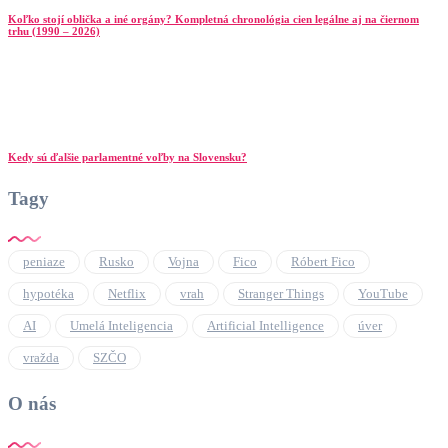
Koľko stojí oblička a iné orgány? Kompletná chronológia cien legálne aj na čiernom
trhu (1990 – 2026)
Kedy sú ďalšie parlamentné voľby na Slovensku?
Tagy
peniaze
Rusko
Vojna
Fico
Róbert Fico
hypotéka
Netflix
vrah
Stranger Things
YouTube
AI
Umelá Inteligencia
Artificial Intelligence
úver
vražda
SZČO
O nás