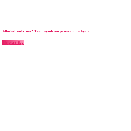
Alkohol zadarmo? Tento syndróm je snom mnohých.
Tipy a triky