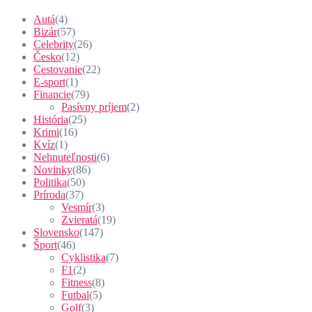
Autá
(4)
Bizár
(57)
Celebrity
(26)
Česko
(12)
Cestovanie
(22)
E-sport
(1)
Financie
(79)
Pasívny príjem
(2)
História
(25)
Krimi
(16)
Kvíz
(1)
Nehnuteľnosti
(6)
Novinky
(86)
Politika
(50)
Príroda
(37)
Vesmír
(3)
Zvieratá
(19)
Slovensko
(147)
Šport
(46)
Cyklistika
(7)
F1
(2)
Fitness
(8)
Futbal
(5)
Golf
(3)