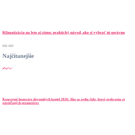
Klimatizácia na leto aj zimu: praktický návod, ako si vybrať tú správnu
Najčítanejšie
Koncertné honoráre slovenských kapiel 2026: Ako sa rodia čísla, ktoré prekvapia aj
ostrieľaných promotérov