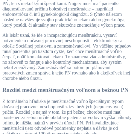
PN, len s niekoľkými špecifikami. Najprv musí mať pacientka
diagnostikovanú príčinu bolestivej menštruácie – napríklad
endometriózu či inú gynekologickú diagnózu. S týmto nálezom
následne navštevuje svojho praktického lekára alebo gynekológa,
ktorý posúdi, či aktuálny stav skutočne znemožňuje výkon práce.
Ak lekár uzná, že ide o incapacitoujúcu menštruáciu, vystaví
potvrdenie o dočasnej pracovnej neschopnosti – elektronicky sa
odošle Sociálnej poisťovni a zamestnávateľovi. Vo väčšine prípadov
musí pacientka pri každom cykle, keď chce menštruačné voľno
čerpať, opäť kontaktovať lekára. To znamená viac administratívy,
no zároveň to funguje ako kontrolný mechanizmus, aby systém
nebol zneužívaný. Zamestnávateľ sa potom pri plánovaní
pracovných zmien správa k tejto PN rovnako ako k akejkoľvek inej
chorobe alebo úrazu.
Rozdiel medzi menštruačným voľnom a bežnou PN
Z formálneho hľadiska je menštruačné voľno špeciálnym typom
dočasnej pracovnej neschopnosti z tzv. bežných (nepracovných)
príčin. Rozdiel je najmä v tom, že pri bežnej chorobe musí mať
poistenec za sebou určité obdobie platenia odvodov a výška náhrady
príjmu je nižšia, najmä v prvých dňoch PN. Pri invalidizujúcej
menštruácii tieto odvodové podmienky neplatia a dávka je od
začiatku na úrovni 100 % vymeriavacieho základu.