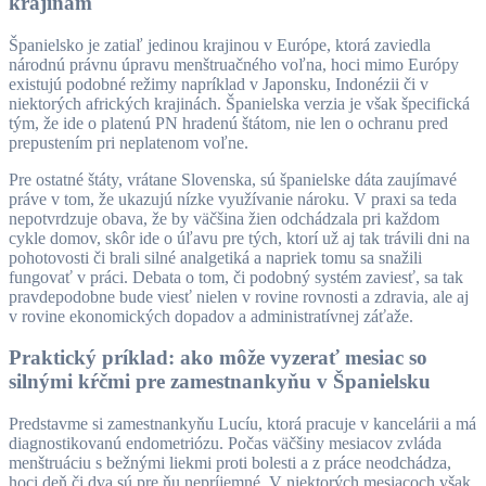
krajinám
Španielsko je zatiaľ jedinou krajinou v Európe, ktorá zaviedla
národnú právnu úpravu menštruačného voľna, hoci mimo Európy
existujú podobné režimy napríklad v Japonsku, Indonézii či v
niektorých afrických krajinách. Španielska verzia je však špecifická
tým, že ide o platenú PN hradenú štátom, nie len o ochranu pred
prepustením pri neplatenom voľne.
Pre ostatné štáty, vrátane Slovenska, sú španielske dáta zaujímavé
práve v tom, že ukazujú nízke využívanie nároku. V praxi sa teda
nepotvrdzuje obava, že by väčšina žien odchádzala pri každom
cykle domov, skôr ide o úľavu pre tých, ktorí už aj tak trávili dni na
pohotovosti či brali silné analgetiká a napriek tomu sa snažili
fungovať v práci. Debata o tom, či podobný systém zaviesť, sa tak
pravdepodobne bude viesť nielen v rovine rovnosti a zdravia, ale aj
v rovine ekonomických dopadov a administratívnej záťaže.
Praktický príklad: ako môže vyzerať mesiac so
silnými kŕčmi pre zamestnankyňu v Španielsku
Predstavme si zamestnankyňu Lucíu, ktorá pracuje v kancelárii a má
diagnostikovanú endometriózu. Počas väčšiny mesiacov zvláda
menštruáciu s bežnými liekmi proti bolesti a z práce neodchádza,
hoci deň či dva sú pre ňu nepríjemné. V niektorých mesiacoch však