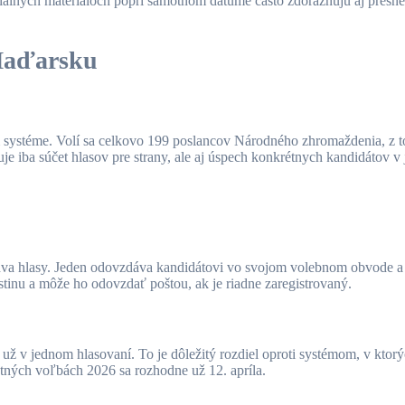
iciálnych materiáloch popri samotnom dátume často zdôrazňujú aj presn
Maďarsku
systéme. Volí sa celkovo 199 poslancov Národného zhromaždenia, z
je iba súčet hlasov pre strany, ale aj úspech konkrétnych kandidátov v
va hlasy. Jeden odovzdáva kandidátovi vo svojom volebnom obvode a 
istinu a môže ho odovzdať poštou, ak je riadne zaregistrovaný.
už v jednom hlasovaní. To je dôležitý rozdiel oproti systémom, v ktor
tných voľbách 2026 sa rozhodne už 12. apríla.