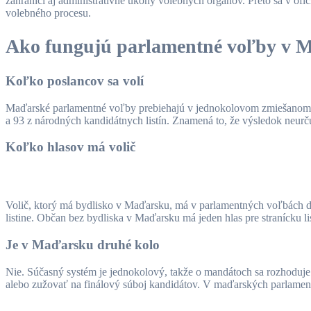
zahraničí aj administratívne úkony volebných orgánov. Preto sa v of
volebného procesu.
Ako fungujú parlamentné voľby v 
Koľko poslancov sa volí
Maďarské parlamentné voľby prebiehajú v jednokolovom zmiešanom 
a 93 z národných kandidátnych listín. Znamená to, že výsledok neurču
Koľko hlasov má volič
Volič, ktorý má bydlisko v Maďarsku, má v parlamentných voľbách d
listine. Občan bez bydliska v Maďarsku má jeden hlas pre stranícku l
Je v Maďarsku druhé kolo
Nie. Súčasný systém je jednokolový, takže o mandátoch sa rozhoduje 
alebo zužovať na finálový súboj kandidátov. V maďarských parlamen