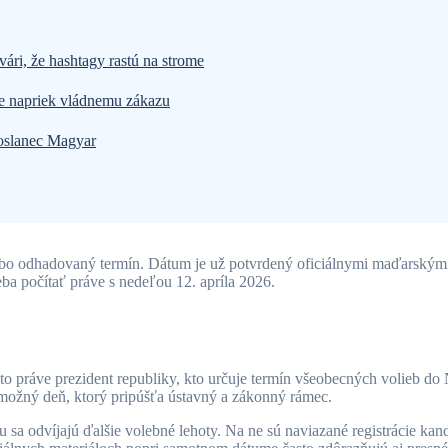
vári, že hashtagy rastú na strome
de napriek vládnemu zákazu
poslanec Magyar
lebo odhadovaný termín. Dátum je už potvrdený oficiálnymi maďarskými i
ba počítať práve s nedeľou 12. apríla 2026.
 práve prezident republiky, kto určuje termín všeobecných volieb do
í možný deň, ktorý pripúšťa ústavný a zákonný rámec.
nu sa odvíjajú ďalšie volebné lehoty. Na ne sú naviazané registrácie kand