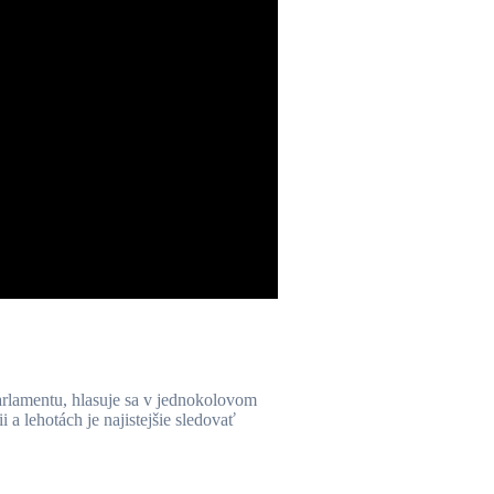
arlamentu, hlasuje sa v jednokolovom
 a lehotách je najistejšie sledovať