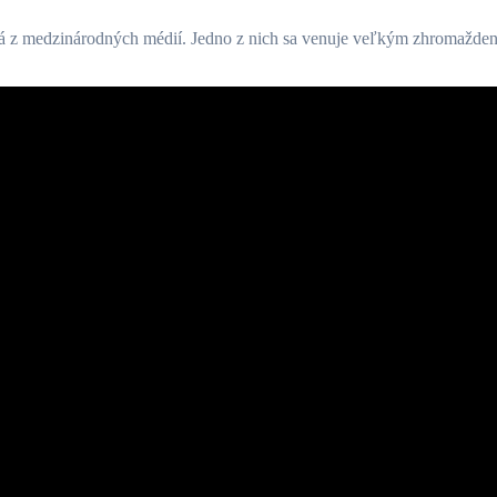
á z medzinárodných médií. Jedno z nich sa venuje veľkým zhromažden