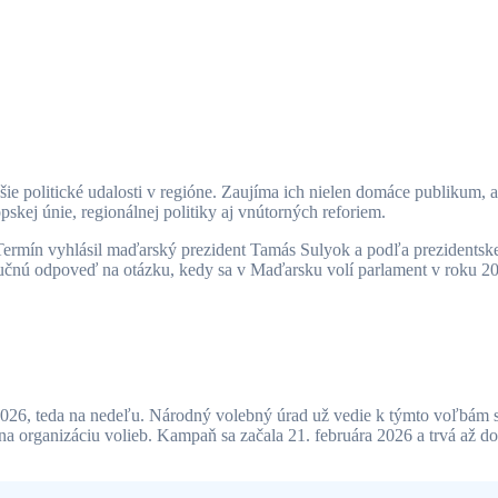
 politické udalosti v regióne. Zaujíma ich nielen domáce publikum, ale
kej únie, regionálnej politiky aj vnútorných reforiem.
ermín vyhlásil maďarský prezident Tamás Sulyok a podľa prezidentskej 
tručnú odpoveď na otázku, kedy sa v Maďarsku volí parlament v roku 20
026, teda na nedeľu. Národný volebný úrad už vedie k týmto voľbám s
a organizáciu volieb. Kampaň sa začala 21. februára 2026 a trvá až do