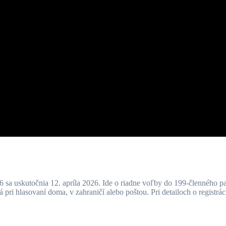
sa uskutočnia 12. apríla 2026. Ide o riadne voľby do 199-členného p
ri hlasovaní doma, v zahraničí alebo poštou. Pri detailoch o registrácii