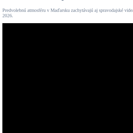
Predvolebnú atmosféru v Maďarsku zachytávajú aj spravodajské vide
2026.