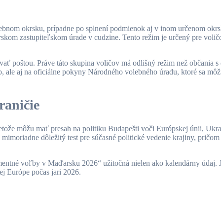
ebnom okrsku, prípadne po splnení podmienok aj v inom určenom okrsk
kom zastupiteľskom úrade v cudzine. Tento režim je určený pre voličo
ať poštou. Práve táto skupina voličov má odlišný režim než občania s
b, ale aj na oficiálne pokyny Národného volebného úradu, ktoré sa môžu 
raničie
ože môžu mať presah na politiku Budapešti voči Európskej únii, Ukraji
imoriadne dôležitý test pre súčasné politické vedenie krajiny, pričom i
mentné voľby v Maďarsku 2026“ užitočná nielen ako kalendárny údaj. J
ej Európe počas jari 2026.