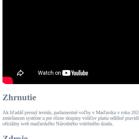
Zhrnutie
Ak hľadáš presný termín, parlamentné voľby v Maďarsku v roku 2026 
zmiešanom systéme a pre rôzne skupiny voličov platia odlišné pravidlá p
oficiálny web maďarského Národného volebného úradu.
Zdroje