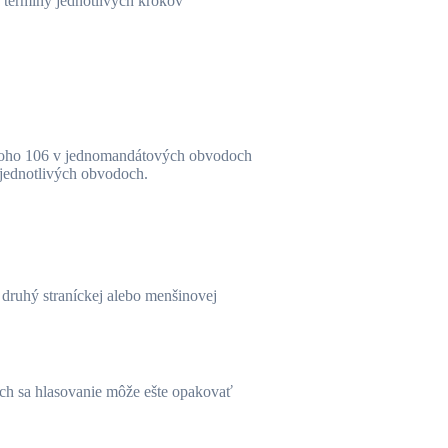
é termíny jednotlivých krokov
 toho 106 v jednomandátových obvodoch
 jednotlivých obvodoch.
druhý straníckej alebo menšinovej
ých sa hlasovanie môže ešte opakovať