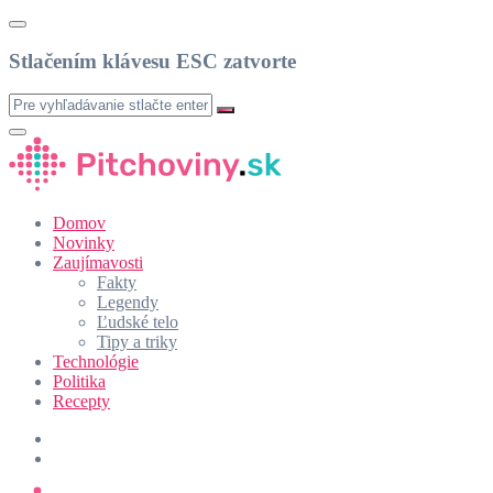
Stlačením klávesu ESC zatvorte
Domov
Novinky
Zaujímavosti
Fakty
Legendy
Ľudské telo
Tipy a triky
Technológie
Politika
Recepty