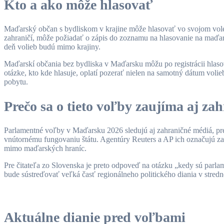
Kto a ako môže hlasovať
Maďarský občan s bydliskom v krajine môže hlasovať vo svojom vol
zahraničí, môže požiadať o zápis do zoznamu na hlasovanie na maďars
deň volieb budú mimo krajiny.
Maďarskí občania bez bydliska v Maďarsku môžu po registrácii hlasov
otázke, kto kde hlasuje, oplatí pozerať nielen na samotný dátum volie
pobytu.
Prečo sa o tieto voľby zaujíma aj zah
Parlamentné voľby v Maďarsku 2026 sledujú aj zahraničné médiá, pret
vnútornému fungovaniu štátu. Agentúry Reuters a AP ich označujú za m
mimo maďarských hraníc.
Pre čitateľa zo Slovenska je preto odpoveď na otázku „kedy sú parla
bude sústreďovať veľká časť regionálneho politického diania v stredn
Aktuálne dianie pred voľbami