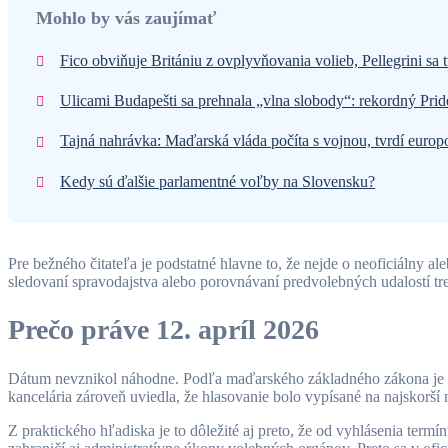
Mohlo by vás zaujímať
Fico obviňuje Britániu z ovplyvňovania volieb, Pellegrini sa t
Ulicami Budapešti sa prehnala „vlna slobody“: rekordný Pri
Tajná nahrávka: Maďarská vláda počíta s vojnou, tvrdí euro
Kedy sú ďalšie parlamentné voľby na Slovensku?
Pre bežného čitateľa je podstatné hlavne to, že nejde o neoficiálny a
sledovaní spravodajstva alebo porovnávaní predvolebných udalostí tre
Prečo práve 12. apríl 2026
Dátum nevznikol náhodne. Podľa maďarského základného zákona je to
kancelária zároveň uviedla, že hlasovanie bolo vypísané na najskorš
Z praktického hľadiska je to dôležité aj preto, že od vyhlásenia termí