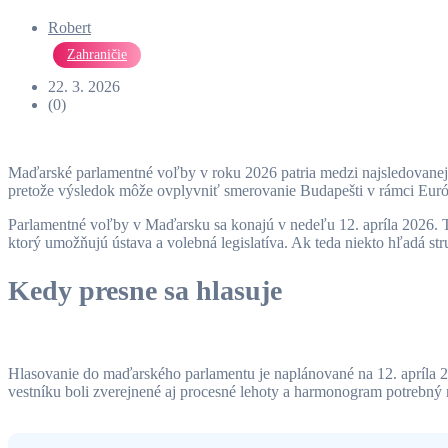
Robert
Zahraničie
22. 3. 2026
(0)
Maďarské parlamentné voľby v roku 2026 patria medzi najsledovanejšie
pretože výsledok môže ovplyvniť smerovanie Budapešti v rámci Európs
Parlamentné voľby v Maďarsku sa konajú v nedeľu 12. apríla 2026. T
ktorý umožňujú ústava a volebná legislatíva. Ak teda niekto hľadá s
Kedy presne sa hlasuje
Hlasovanie do maďarského parlamentu je naplánované na 12. apríla 2
vestníku boli zverejnené aj procesné lehoty a harmonogram potrebný n