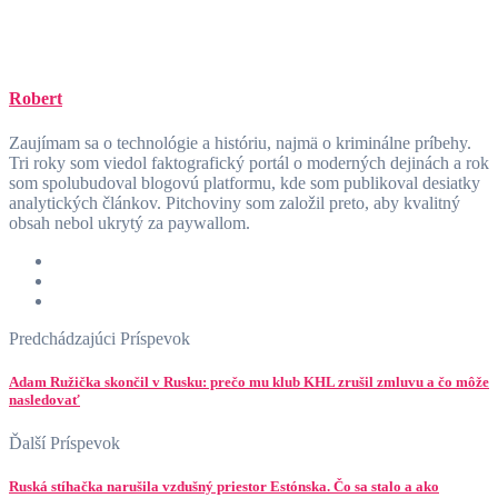
Robert
Zaujímam sa o technológie a históriu, najmä o kriminálne príbehy.
Tri roky som viedol faktografický portál o moderných dejinách a rok
som spolubudoval blogovú platformu, kde som publikoval desiatky
analytických článkov. Pitchoviny som založil preto, aby kvalitný
obsah nebol ukrytý za paywallom.
Predchádzajúci Príspevok
Adam Ružička skončil v Rusku: prečo mu klub KHL zrušil zmluvu a čo môže
nasledovať
Ďalší Príspevok
Ruská stíhačka narušila vzdušný priestor Estónska. Čo sa stalo a ako