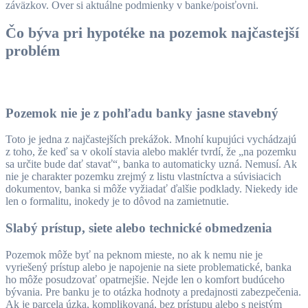
záväzkov. Over si aktuálne podmienky v banke/poisťovni.
Čo býva pri hypotéke na pozemok najčastejší
problém
Pozemok nie je z pohľadu banky jasne stavebný
Toto je jedna z najčastejších prekážok. Mnohí kupujúci vychádzajú
z toho, že keď sa v okolí stavia alebo maklér tvrdí, že „na pozemku
sa určite bude dať stavať“, banka to automaticky uzná. Nemusí. Ak
nie je charakter pozemku zrejmý z listu vlastníctva a súvisiacich
dokumentov, banka si môže vyžiadať ďalšie podklady. Niekedy ide
len o formalitu, inokedy je to dôvod na zamietnutie.
Slabý prístup, siete alebo technické obmedzenia
Pozemok môže byť na peknom mieste, no ak k nemu nie je
vyriešený prístup alebo je napojenie na siete problematické, banka
ho môže posudzovať opatrnejšie. Nejde len o komfort budúceho
bývania. Pre banku je to otázka hodnoty a predajnosti zabezpečenia.
Ak je parcela úzka, komplikovaná, bez prístupu alebo s neistým