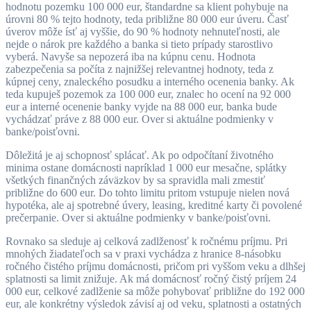
hodnotu pozemku 100 000 eur, štandardne sa klient pohybuje na
úrovni 80 % tejto hodnoty, teda približne 80 000 eur úveru. Časť
úverov môže ísť aj vyššie, do 90 % hodnoty nehnuteľnosti, ale
nejde o nárok pre každého a banka si tieto prípady starostlivo
vyberá. Navyše sa nepozerá iba na kúpnu cenu. Hodnota
zabezpečenia sa počíta z najnižšej relevantnej hodnoty, teda z
kúpnej ceny, znaleckého posudku a interného ocenenia banky. Ak
teda kupuješ pozemok za 100 000 eur, znalec ho ocení na 92 000
eur a interné ocenenie banky vyjde na 88 000 eur, banka bude
vychádzať práve z 88 000 eur. Over si aktuálne podmienky v
banke/poisťovni.
Dôležitá je aj schopnosť splácať. Ak po odpočítaní životného
minima ostane domácnosti napríklad 1 000 eur mesačne, splátky
všetkých finančných záväzkov by sa spravidla mali zmestiť
približne do 600 eur. Do tohto limitu pritom vstupuje nielen nová
hypotéka, ale aj spotrebné úvery, leasing, kreditné karty či povolené
prečerpanie. Over si aktuálne podmienky v banke/poisťovni.
Rovnako sa sleduje aj celková zadlženosť k ročnému príjmu. Pri
mnohých žiadateľoch sa v praxi vychádza z hranice 8-násobku
ročného čistého príjmu domácnosti, pričom pri vyššom veku a dlhšej
splatnosti sa limit znižuje. Ak má domácnosť ročný čistý príjem 24
000 eur, celkové zadlženie sa môže pohybovať približne do 192 000
eur, ale konkrétny výsledok závisí aj od veku, splatnosti a ostatných