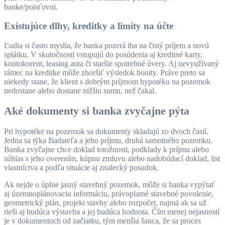
banke/poisťovni.
Existujúce dlhy, kreditky a limity na účte
Ľudia si často myslia, že banka pozerá iba na čistý príjem a novú
splátku. V skutočnosti vstupujú do posúdenia aj kreditné karty,
kontokorent, leasing auta či staršie spotrebné úvery. Aj nevyužívaný
rámec na kreditke môže zhoršiť výsledok bonity. Práve preto sa
niekedy stane, že klient s dobrým príjmom hypotéku na pozemok
nedostane alebo dostane nižšiu sumu, než čakal.
Aké dokumenty si banka zvyčajne pýta
Pri hypotéke na pozemok sa dokumenty skladajú zo dvoch častí.
Jedna sa týka žiadateľa a jeho príjmu, druhá samotného pozemku.
Banka zvyčajne chce doklad totožnosti, podklady k príjmu alebo
súhlas s jeho overením, kúpnu zmluvu alebo nadobúdací doklad, list
vlastníctva a podľa situácie aj znalecký posudok.
Ak nejde o úplne jasný stavebný pozemok, môže si banka vypýtať
aj územnoplánovaciu informáciu, právoplatné stavebné povolenie,
geometrický plán, projekt stavby alebo rozpočet, najmä ak sa už
rieši aj budúca výstavba a jej budúca hodnota. Čím menej nejasností
je v dokumentoch od začiatku, tým menšia šanca, že sa proces