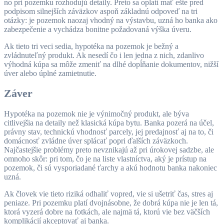
no pri pozemku rozhodujú detaily. Preto sa oplatí mať ešte pred
podpisom silnejších záväzkov aspoň základnú odpoveď na tri
otázky: je pozemok naozaj vhodný na výstavbu, uzná ho banka ako
zabezpečenie a vychádza bonitne požadovaná výška úveru.
Ak tieto tri veci sedia, hypotéka na pozemok je bežný a
zvládnuteľný produkt. Ak nesedí čo i len jedna z nich, zdanlivo
výhodná kúpa sa môže zmeniť na dlhé dopĺňanie dokumentov, nižší
úver alebo úplné zamietnutie.
Záver
Hypotéka na pozemok nie je výnimočný produkt, ale býva
citlivejšia na detaily než klasická kúpa bytu. Banka pozerá na účel,
právny stav, technickú vhodnosť parcely, jej predajnosť aj na to, či
domácnosť zvládne úver splácať popri ďalších záväzkoch.
Najčastejšie problémy preto nevznikajú až pri úrokovej sadzbe, ale
omnoho skôr: pri tom, čo je na liste vlastníctva, aký je prístup na
pozemok, či sú vysporiadané ťarchy a akú hodnotu banka nakoniec
uzná.
Ak človek vie tieto riziká odhaliť vopred, vie si ušetriť čas, stres aj
peniaze. Pri pozemku platí dvojnásobne, že dobrá kúpa nie je len tá,
ktorá vyzerá dobre na fotkách, ale najmä tá, ktorú vie bez väčších
komplikácií akceptovať aj banka.