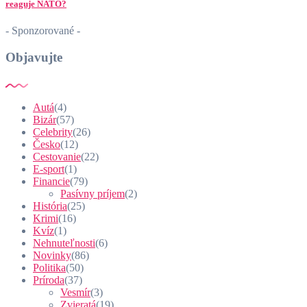
reaguje NATO?
- Sponzorované -
Objavujte
Autá
(4)
Bizár
(57)
Celebrity
(26)
Česko
(12)
Cestovanie
(22)
E-sport
(1)
Financie
(79)
Pasívny príjem
(2)
História
(25)
Krimi
(16)
Kvíz
(1)
Nehnuteľnosti
(6)
Novinky
(86)
Politika
(50)
Príroda
(37)
Vesmír
(3)
Zvieratá
(19)