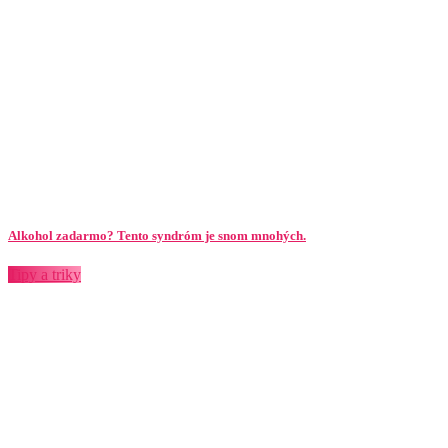
Alkohol zadarmo? Tento syndróm je snom mnohých.
Tipy a triky