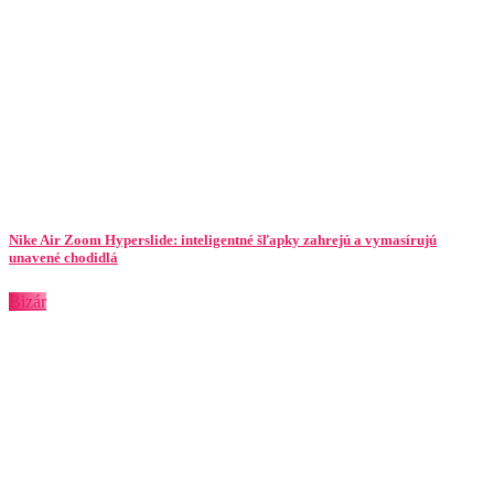
Nike Air Zoom Hyperslide: inteligentné šľapky zahrejú a vymasírujú
unavené chodidlá
Bizár