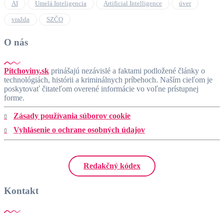
AI
Umelá Inteligencia
Artificial Intelligence
úver
vražda
SZČO
O nás
Pitchoviny.sk
prinášajú nezávislé a faktami podložené články o
technológiách, histórii a kriminálnych príbehoch. Naším cieľom je
poskytovať čitateľom overené informácie vo voľne prístupnej
forme.
Zásady používania súborov cookie
Vyhlásenie o ochrane osobných údajov
Redakčný kódex
Kontakt