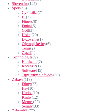
Slovensko
(147)
Šport
(46)
Cyklistika
(7)
F1
(2)
Fitness
(8)
Futbal
(5)
Golf
(3)
Hokej
(20)
Lyžovanie
(1)
Olympijské hry
(6)
Tenis
(2)
Zjazd
(1)
Technológie
(89)
Hardware
(7)
Recenzie
(1)
Software
(45)
Tipy, triky a návody
(50)
Zábava
(113)
Filmy
(27)
Hry
(10)
Hudba
(10)
Knihy
(12)
Memes
(22)
Seriály
(33)
Zahraničie
(77)