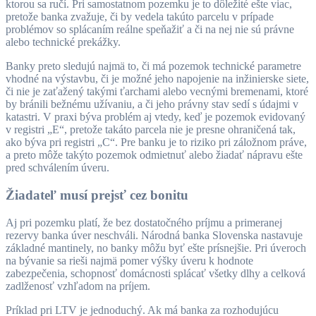
ktorou sa ručí. Pri samostatnom pozemku je to dôležité ešte viac,
pretože banka zvažuje, či by vedela takúto parcelu v prípade
problémov so splácaním reálne speňažiť a či na nej nie sú právne
alebo technické prekážky.
Banky preto sledujú najmä to, či má pozemok technické parametre
vhodné na výstavbu, či je možné jeho napojenie na inžinierske siete,
či nie je zaťažený takými ťarchami alebo vecnými bremenami, ktoré
by bránili bežnému užívaniu, a či jeho právny stav sedí s údajmi v
katastri. V praxi býva problém aj vtedy, keď je pozemok evidovaný
v registri „E“, pretože takáto parcela nie je presne ohraničená tak,
ako býva pri registri „C“. Pre banku je to riziko pri záložnom práve,
a preto môže takýto pozemok odmietnuť alebo žiadať nápravu ešte
pred schválením úveru.
Žiadateľ musí prejsť cez bonitu
Aj pri pozemku platí, že bez dostatočného príjmu a primeranej
rezervy banka úver neschváli. Národná banka Slovenska nastavuje
základné mantinely, no banky môžu byť ešte prísnejšie. Pri úveroch
na bývanie sa rieši najmä pomer výšky úveru k hodnote
zabezpečenia, schopnosť domácnosti splácať všetky dlhy a celková
zadlženosť vzhľadom na príjem.
Príklad pri LTV je jednoduchý. Ak má banka za rozhodujúcu