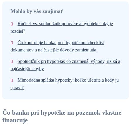
Mohlo by vás zaujímať
Ručiteľ vs. spoludlžník pri úvere a hypotéke: aký je
rozdiel?
Čo kontroluje banka pred hypotékou: checklist
dokumentov a najčastejšie dôvody zamietnutia
Spoludlžník pri hypotéke: čo znamená, výhody, riziká a
najčastejšie chyby
Mimoriadna splátka hypotéky: koľko ušetríte a kedy ju
spraviť
Čo banka pri hypotéke na pozemok vlastne
financuje