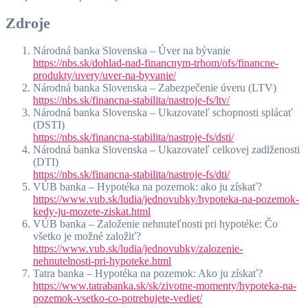
Zdroje
Národná banka Slovenska – Úver na bývanie
https://nbs.sk/dohlad-nad-financnym-trhom/ofs/financne-
produkty/uvery/uver-na-byvanie/
Národná banka Slovenska – Zabezpečenie úveru (LTV)
https://nbs.sk/financna-stabilita/nastroje-fs/ltv/
Národná banka Slovenska – Ukazovateľ schopnosti splácať
(DSTI)
https://nbs.sk/financna-stabilita/nastroje-fs/dsti/
Národná banka Slovenska – Ukazovateľ celkovej zadlženosti
(DTI)
https://nbs.sk/financna-stabilita/nastroje-fs/dti/
VÚB banka – Hypotéka na pozemok: ako ju získať?
https://www.vub.sk/ludia/jednovubky/hypoteka-na-pozemok-
kedy-ju-mozete-ziskat.html
VÚB banka – Založenie nehnuteľnosti pri hypotéke: Čo
všetko je možné založiť?
https://www.vub.sk/ludia/jednovubky/zalozenie-
nehnutelnosti-pri-hypoteke.html
Tatra banka – Hypotéka na pozemok: Ako ju získať?
https://www.tatrabanka.sk/sk/zivotne-momenty/hypoteka-na-
pozemok-vsetko-co-potrebujete-vediet/