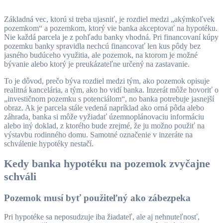
Základná vec, ktorú si treba ujasniť, je rozdiel medzi „akýmkoľvek
pozemkom“ a pozemkom, ktorý vie banka akceptovať na hypotéku.
Nie každá parcela je z pohľadu banky vhodná. Pri financovaní kúpy
pozemku banky spravidla nechcú financovať len kus pôdy bez
jasného budúceho využitia, ale pozemok, na ktorom je možné
bývanie alebo ktorý je preukázateľne určený na zastavanie.
To je dôvod, prečo býva rozdiel medzi tým, ako pozemok opisuje
realitná kancelária, a tým, ako ho vidí banka. Inzerát môže hovoriť o
„investičnom pozemku s potenciálom“, no banka potrebuje jasnejší
obraz. Ak je parcela stále vedená napríklad ako orná pôda alebo
záhrada, banka si môže vyžiadať územnoplánovaciu informáciu
alebo iný doklad, z ktorého bude zrejmé, že ju možno použiť na
výstavbu rodinného domu. Samotné označenie v inzeráte na
schválenie hypotéky nestačí.
Kedy banka hypotéku na pozemok zvyčajne
schváli
Pozemok musí byť použiteľný ako zábezpeka
Pri hypotéke sa neposudzuje iba žiadateľ, ale aj nehnuteľnosť,