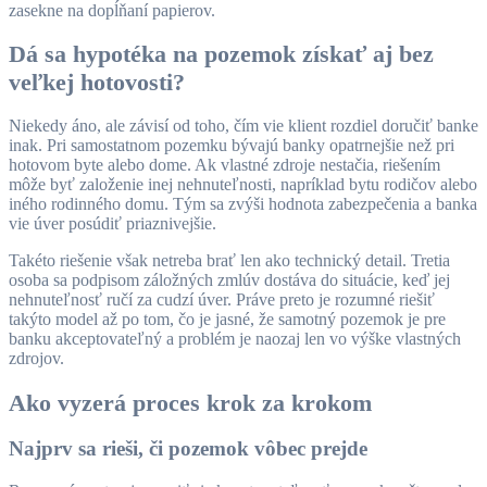
zasekne na dopĺňaní papierov.
Dá sa hypotéka na pozemok získať aj bez
veľkej hotovosti?
Niekedy áno, ale závisí od toho, čím vie klient rozdiel doručiť banke
inak. Pri samostatnom pozemku bývajú banky opatrnejšie než pri
hotovom byte alebo dome. Ak vlastné zdroje nestačia, riešením
môže byť založenie inej nehnuteľnosti, napríklad bytu rodičov alebo
iného rodinného domu. Tým sa zvýši hodnota zabezpečenia a banka
vie úver posúdiť priaznivejšie.
Takéto riešenie však netreba brať len ako technický detail. Tretia
osoba sa podpisom záložných zmlúv dostáva do situácie, keď jej
nehnuteľnosť ručí za cudzí úver. Práve preto je rozumné riešiť
takýto model až po tom, čo je jasné, že samotný pozemok je pre
banku akceptovateľný a problém je naozaj len vo výške vlastných
zdrojov.
Ako vyzerá proces krok za krokom
Najprv sa rieši, či pozemok vôbec prejde