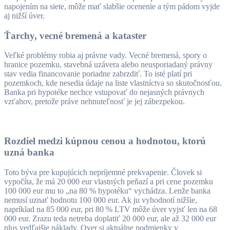
napojením na siete, môže mať slabšie ocenenie a tým pádom vyjde
aj nižší úver.
Ťarchy, vecné bremená a kataster
Veľké problémy robia aj právne vady. Vecné bremená, spory o
hranice pozemku, stavebná uzávera alebo neusporiadaný právny
stav vedia financovanie poriadne zabrzdiť. To isté platí pri
pozemkoch, kde nesedia údaje na liste vlastníctva so skutočnosťou.
Banka pri hypotéke nechce vstupovať do nejasných právnych
vzťahov, pretože práve nehnuteľnosť je jej zábezpekou.
Rozdiel medzi kúpnou cenou a hodnotou, ktorú
uzná banka
Toto býva pre kupujúcich nepríjemné prekvapenie. Človek si
vypočíta, že má 20 000 eur vlastných peňazí a pri cene pozemku
100 000 eur mu to „na 80 % hypotéku“ vychádza. Lenže banka
nemusí uznať hodnotu 100 000 eur. Ak ju vyhodnotí nižšie,
napríklad na 85 000 eur, pri 80 % LTV môže úver vyjsť len na 68
000 eur. Zrazu teda netreba doplatiť 20 000 eur, ale až 32 000 eur
plus vedľajšie náklady. Over si aktuálne podmienky v