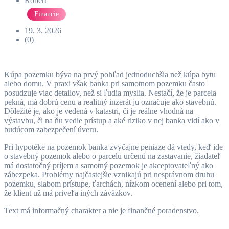
Robert
Financie
19. 3. 2026
(0)
Kúpa pozemku býva na prvý pohľad jednoduchšia než kúpa bytu
alebo domu. V praxi však banka pri samotnom pozemku často
posudzuje viac detailov, než si ľudia myslia. Nestačí, že je parcela
pekná, má dobrú cenu a realitný inzerát ju označuje ako stavebnú.
Dôležité je, ako je vedená v katastri, či je reálne vhodná na
výstavbu, či na ňu vedie prístup a aké riziko v nej banka vidí ako v
budúcom zabezpečení úveru.
Pri hypotéke na pozemok banka zvyčajne peniaze dá vtedy, keď ide
o stavebný pozemok alebo o parcelu určenú na zastavanie, žiadateľ
má dostatočný príjem a samotný pozemok je akceptovateľný ako
zábezpeka. Problémy najčastejšie vznikajú pri nesprávnom druhu
pozemku, slabom prístupe, ťarchách, nízkom ocenení alebo pri tom,
že klient už má priveľa iných záväzkov.
Text má informačný charakter a nie je finančné poradenstvo.