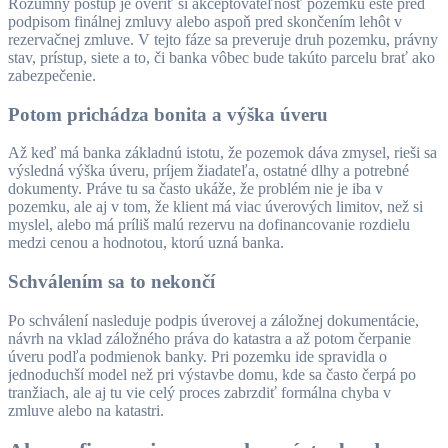
Rozumný postup je overiť si akceptovateľnosť pozemku ešte pred
podpisom finálnej zmluvy alebo aspoň pred skončením lehôt v
rezervačnej zmluve. V tejto fáze sa preveruje druh pozemku, právny
stav, prístup, siete a to, či banka vôbec bude takúto parcelu brať ako
zabezpečenie.
Potom prichádza bonita a výška úveru
Až keď má banka základnú istotu, že pozemok dáva zmysel, rieši sa
výsledná výška úveru, príjem žiadateľa, ostatné dlhy a potrebné
dokumenty. Práve tu sa často ukáže, že problém nie je iba v
pozemku, ale aj v tom, že klient má viac úverových limitov, než si
myslel, alebo má príliš malú rezervu na dofinancovanie rozdielu
medzi cenou a hodnotou, ktorú uzná banka.
Schválením sa to nekončí
Po schválení nasleduje podpis úverovej a záložnej dokumentácie,
návrh na vklad záložného práva do katastra a až potom čerpanie
úveru podľa podmienok banky. Pri pozemku ide spravidla o
jednoduchší model než pri výstavbe domu, kde sa často čerpá po
tranžiach, ale aj tu vie celý proces zabrzdiť formálna chyba v
zmluve alebo na katastri.