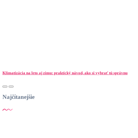
Klimatizácia na leto aj zimu: praktický návod, ako si vybrať tú správnu
Najčítanejšie