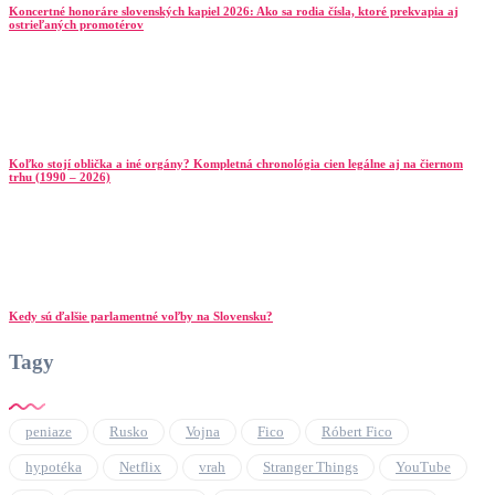
Koncertné honoráre slovenských kapiel 2026: Ako sa rodia čísla, ktoré prekvapia aj
ostrieľaných promotérov
Koľko stojí oblička a iné orgány? Kompletná chronológia cien legálne aj na čiernom
trhu (1990 – 2026)
Kedy sú ďalšie parlamentné voľby na Slovensku?
Tagy
peniaze
Rusko
Vojna
Fico
Róbert Fico
hypotéka
Netflix
vrah
Stranger Things
YouTube