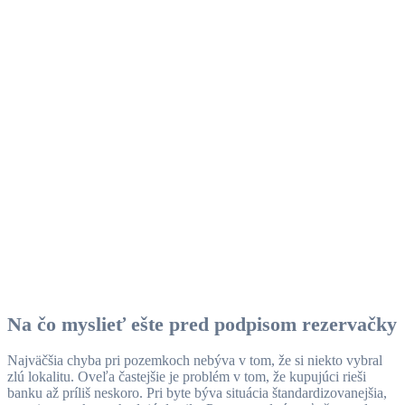
Na čo myslieť ešte pred podpisom rezervačky
Najväčšia chyba pri pozemkoch nebýva v tom, že si niekto vybral
zlú lokalitu. Oveľa častejšie je problém v tom, že kupujúci rieši
banku až príliš neskoro. Pri byte býva situácia štandardizovanejšia,