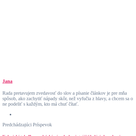
Jana
Rada pretavujem zvedavosť do slov a písanie článkov je pre mňa
spôsob, ako zachytiť nápady skôr, než vyfučia z hlavy, a chcem sa o
ne podeliť s každým, kto má chuť čítať.
Predchádzajúci Príspevok