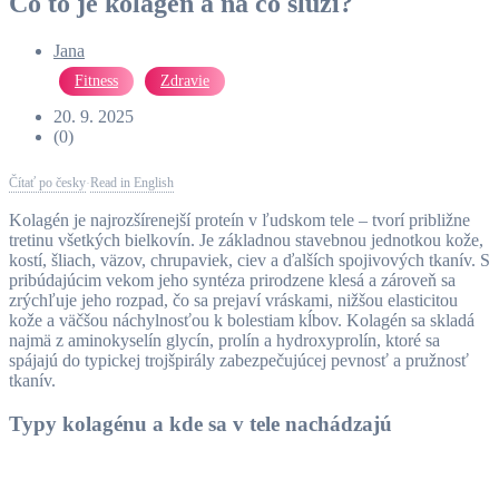
Čo to je kolagén a na čo slúži?
Jana
Fitness
Zdravie
20. 9. 2025
(0)
Čítať po česky
Read in English
·
Kolagén je najrozšírenejší proteín v ľudskom tele – tvorí približne
tretinu všetkých bielkovín. Je základnou stavebnou jednotkou kože,
kostí, šliach, väzov, chrupaviek, ciev a ďalších spojivových tkanív. S
pribúdajúcim vekom jeho syntéza prirodzene klesá a zároveň sa
zrýchľuje jeho rozpad, čo sa prejaví vráskami, nižšou elasticitou
kože a väčšou náchylnosťou k bolestiam kĺbov. Kolagén sa skladá
najmä z aminokyselín glycín, prolín a hydroxyprolín, ktoré sa
spájajú do typickej trojšpirály zabezpečujúcej pevnosť a pružnosť
tkanív.
Typy kolagénu a kde sa v tele nachádzajú