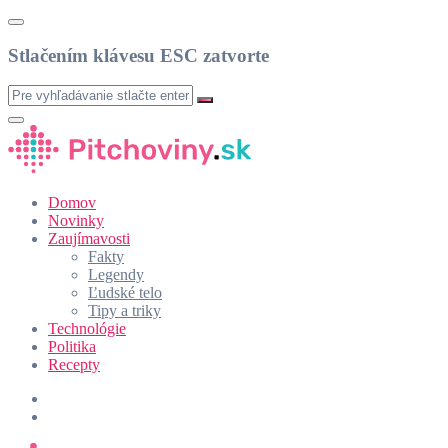
Stlačením klávesu ESC zatvorte
Domov
Novinky
Zaujímavosti
Fakty
Legendy
Ľudské telo
Tipy a triky
Technológie
Politika
Recepty