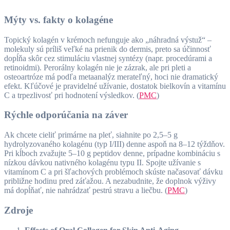
Mýty vs. fakty o kolagéne
Topický kolagén v krémoch nefunguje ako „náhradná výstuž“ –
molekuly sú príliš veľké na prienik do dermis, preto sa účinnosť
dopĺňa skôr cez stimuláciu vlastnej syntézy (napr. procedúrami a
retinoidmi). Perorálny kolagén nie je zázrak, ale pri pleti a
osteoartróze má podľa metaanalýz merateľný, hoci nie dramatický
efekt. Kľúčové je pravidelné užívanie, dostatok bielkovín a vitamínu
C a trpezlivosť pri hodnotení výsledkov. (
PMC
)
Rýchle odporúčania na záver
Ak chcete cieliť primárne na pleť, siahnite po 2,5–5 g
hydrolyzovaného kolagénu (typ I/III) denne aspoň na 8–12 týždňov.
Pri kĺboch zvažujte 5–10 g peptidov denne, prípadne kombináciu s
nízkou dávkou nativného kolagénu typu II. Spojte užívanie s
vitamínom C a pri šľachových problémoch skúste načasovať dávku
približne hodinu pred záťažou. A nezabudnite, že doplnok výživy
má dopĺňať, nie nahrádzať pestrú stravu a liečbu. (
PMC
)
Zdroje