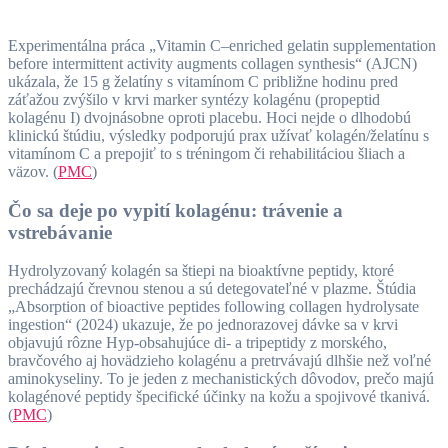
Experimentálna práca „Vitamin C–enriched gelatin supplementation
before intermittent activity augments collagen synthesis“ (AJCN)
ukázala, že 15 g želatíny s vitamínom C približne hodinu pred
záťažou zvýšilo v krvi marker syntézy kolagénu (propeptid
kolagénu I) dvojnásobne oproti placebu. Hoci nejde o dlhodobú
klinickú štúdiu, výsledky podporujú prax užívať kolagén/želatínu s
vitamínom C a prepojiť to s tréningom či rehabilitáciou šliach a
väzov. (
PMC
)
Čo sa deje po vypití kolagénu: trávenie a
vstrebávanie
Hydrolyzovaný kolagén sa štiepi na bioaktívne peptidy, ktoré
prechádzajú črevnou stenou a sú detegovateľné v plazme. Štúdia
„Absorption of bioactive peptides following collagen hydrolysate
ingestion“ (2024) ukazuje, že po jednorazovej dávke sa v krvi
objavujú rôzne Hyp-obsahujúce di- a tripeptidy z morského,
bravčového aj hovädzieho kolagénu a pretrvávajú dlhšie než voľné
aminokyseliny. To je jeden z mechanistických dôvodov, prečo majú
kolagénové peptidy špecifické účinky na kožu a spojivové tkanivá.
(
PMC
)