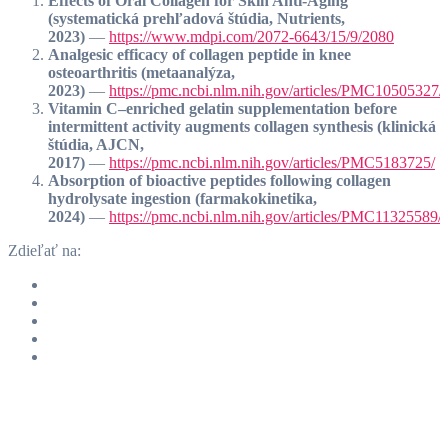
Effects of Oral Collagen for Skin Anti-Aging
(systematická prehľadová štúdia, Nutrients,
2023)
—
https://www.mdpi.com/2072-6643/15/9/2080
Analgesic efficacy of collagen peptide in knee
osteoarthritis (metaanalýza,
2023)
—
https://pmc.ncbi.nlm.nih.gov/articles/PMC10505327/
Vitamin C–enriched gelatin supplementation before
intermittent activity augments collagen synthesis (klinická
štúdia, AJCN,
2017)
—
https://pmc.ncbi.nlm.nih.gov/articles/PMC5183725/
Absorption of bioactive peptides following collagen
hydrolysate ingestion (farmakokinetika,
2024)
—
https://pmc.ncbi.nlm.nih.gov/articles/PMC11325589/
Zdieľať na: