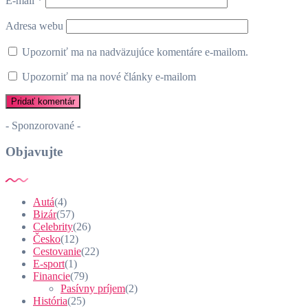
E-mail
*
Adresa webu
Upozorniť ma na nadväzujúce komentáre e-mailom.
Upozorniť ma na nové články e-mailom
- Sponzorované -
Objavujte
Autá
(4)
Bizár
(57)
Celebrity
(26)
Česko
(12)
Cestovanie
(22)
E-sport
(1)
Financie
(79)
Pasívny príjem
(2)
História
(25)