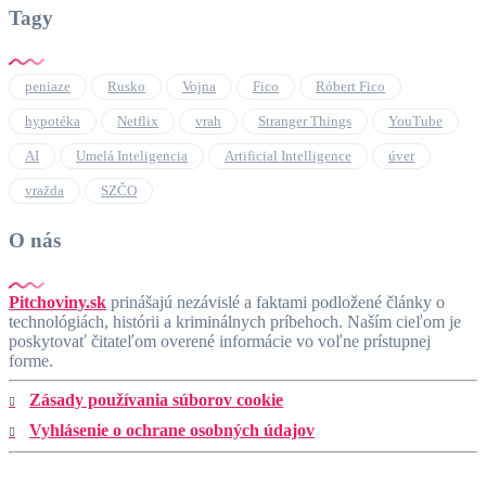
Tagy
peniaze
Rusko
Vojna
Fico
Róbert Fico
hypotéka
Netflix
vrah
Stranger Things
YouTube
AI
Umelá Inteligencia
Artificial Intelligence
úver
vražda
SZČO
O nás
Pitchoviny.sk
prinášajú nezávislé a faktami podložené články o
technológiách, histórii a kriminálnych príbehoch. Naším cieľom je
poskytovať čitateľom overené informácie vo voľne prístupnej
forme.
Zásady používania súborov cookie
Vyhlásenie o ochrane osobných údajov