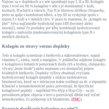
Najviac sa v doplnkoch a v tele spomínajú typy I, II a III. Kolagén
typu I tvorí asi 90 % kolagénu v tele a je dominantný v koži,
kostiach, šľachách a väzoch. Typ II je hlavnou zložkou chrupavky,
preto sa spája s komfortom kĺbov, a typ III sa vyskytuje spolu s
typom I v koži a v stenách ciev. V praxi to znamená, že „kolagén na
pleť“ býva najčastejšie hydrolyzát typu I/III (bovinný alebo
morský), zatiaľ čo produkty pre kĺby kombinujú hydrolyzovaný
kolagén s nativným (undenaturovaným) kolagénom typu II v
menších dávkach.
Kolagén zo stravy verzus doplnky
Telo si kolagén syntetizuje z bielkovín a mikronutrientov, najmä
vitamínu C, zinku, medi a mangánu. V jedálničku nájdeme kolagén
v kolagénovo bohatých potravinách (koža rýb a hydiny, chrupavky,
vývary/„bone broth“) alebo nepriamo cez dostatočný príjem
kvalitných bielkovín. Doplnky výživy obsahujú zvyčajne
hydrolyzovaný kolagén (peptidy s nízkou molekulovou
hmotnosťou), ktorý sa v tráviacom trakte rozštiepi na di- a tripeptidy.
Klinické a farmakokinetické práce potvrdzujú, že špecifické
kolagénové peptidy – napríklad Pro-Hyp a Hyp-Gly – sa po
perorálnom príjme objavia v krvi a pretrvávajú dlhšie než voľné
aminokyseliny, čo podporuje ich bioaktivitu. (
PMC
)
Funguje dopĺňanie kolagénu na pleť?