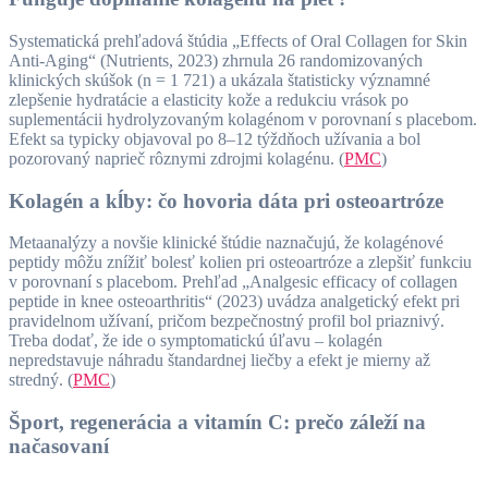
Systematická prehľadová štúdia „Effects of Oral Collagen for Skin
Anti-Aging“ (Nutrients, 2023) zhrnula 26 randomizovaných
klinických skúšok (n = 1 721) a ukázala štatisticky významné
zlepšenie hydratácie a elasticity kože a redukciu vrások po
suplementácii hydrolyzovaným kolagénom v porovnaní s placebom.
Efekt sa typicky objavoval po 8–12 týždňoch užívania a bol
pozorovaný naprieč rôznymi zdrojmi kolagénu. (
PMC
)
Kolagén a kĺby: čo hovoria dáta pri osteoartróze
Metaanalýzy a novšie klinické štúdie naznačujú, že kolagénové
peptidy môžu znížiť bolesť kolien pri osteoartróze a zlepšiť funkciu
v porovnaní s placebom. Prehľad „Analgesic efficacy of collagen
peptide in knee osteoarthritis“ (2023) uvádza analgetický efekt pri
pravidelnom užívaní, pričom bezpečnostný profil bol priaznivý.
Treba dodať, že ide o symptomatickú úľavu – kolagén
nepredstavuje náhradu štandardnej liečby a efekt je mierny až
stredný. (
PMC
)
Šport, regenerácia a vitamín C: prečo záleží na
načasovaní