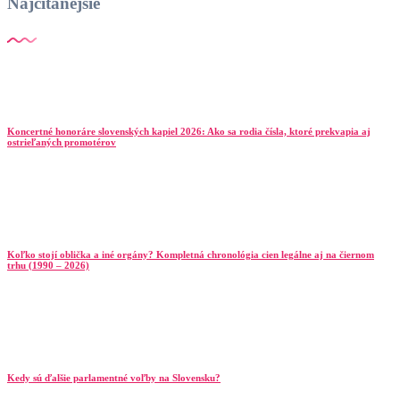
Najčítanejšie
Koncertné honoráre slovenských kapiel 2026: Ako sa rodia čísla, ktoré prekvapia aj
ostrieľaných promotérov
Koľko stojí oblička a iné orgány? Kompletná chronológia cien legálne aj na čiernom
trhu (1990 – 2026)
Kedy sú ďalšie parlamentné voľby na Slovensku?