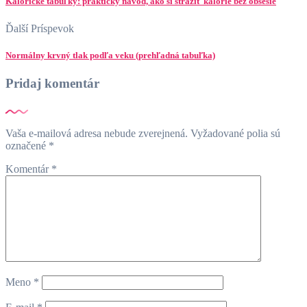
Kalorické tabuľky: praktický návod, ako si strážiť kalórie bez obsesie
Ďalší Príspevok
Normálny krvný tlak podľa veku (prehľadná tabuľka)
Pridaj komentár
Vaša e-mailová adresa nebude zverejnená.
Vyžadované polia sú
označené
*
Komentár
*
Meno
*