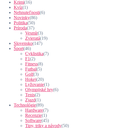
Krimi
(16)
Kvíz
(1)
Nehnuteľnosti
(6)
Novinky
(86)
Politika
(50)
Príroda
(37)
Vesmír
(3)
Zvieratá
(19)
Slovensko
(147)
Šport
(46)
Cyklistika
(7)
F1
(2)
Fitness
(8)
Futbal
(5)
Golf
(3)
Hokej
(20)
Lyžovanie
(1)
Olympijské hry
(6)
Tenis
(2)
Zjazd
(1)
Technológie
(89)
Hardware
(7)
Recenzie
(1)
Software
(45)
Tipy, triky a návody
(50)