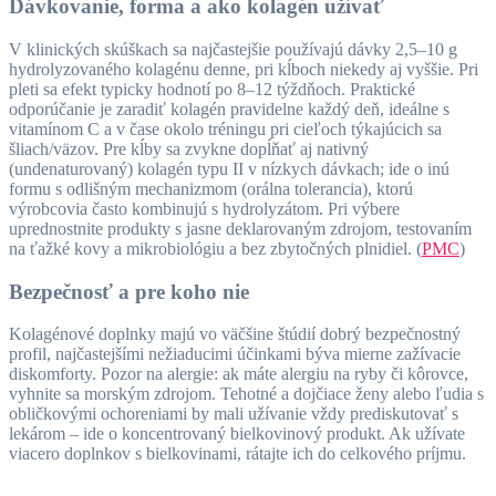
Dávkovanie, forma a ako kolagén užívať
V klinických skúškach sa najčastejšie používajú dávky 2,5–10 g
hydrolyzovaného kolagénu denne, pri kĺboch niekedy aj vyššie. Pri
pleti sa efekt typicky hodnotí po 8–12 týždňoch. Praktické
odporúčanie je zaradiť kolagén pravidelne každý deň, ideálne s
vitamínom C a v čase okolo tréningu pri cieľoch týkajúcich sa
šliach/väzov. Pre kĺby sa zvykne dopĺňať aj nativný
(undenaturovaný) kolagén typu II v nízkych dávkach; ide o inú
formu s odlišným mechanizmom (orálna tolerancia), ktorú
výrobcovia často kombinujú s hydrolyzátom. Pri výbere
uprednostnite produkty s jasne deklarovaným zdrojom, testovaním
na ťažké kovy a mikrobiológiu a bez zbytočných plnidiel. (
PMC
)
Bezpečnosť a pre koho nie
Kolagénové doplnky majú vo väčšine štúdií dobrý bezpečnostný
profil, najčastejšími nežiaducimi účinkami býva mierne zažívacie
diskomforty. Pozor na alergie: ak máte alergiu na ryby či kôrovce,
vyhnite sa morským zdrojom. Tehotné a dojčiace ženy alebo ľudia s
obličkovými ochoreniami by mali užívanie vždy prediskutovať s
lekárom – ide o koncentrovaný bielkovinový produkt. Ak užívate
viacero doplnkov s bielkovinami, rátajte ich do celkového príjmu.