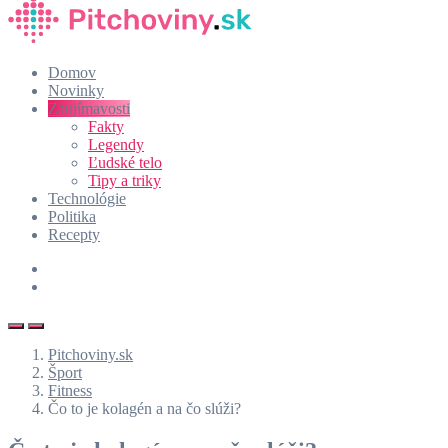
Domov
Novinky
Zaujímavosti
Fakty
Legendy
Ľudské telo
Tipy a triky
Technológie
Politika
Recepty
Pitchoviny.sk
Šport
Fitness
Čo to je kolagén a na čo slúži?