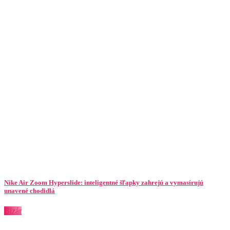
Nike Air Zoom Hyperslide: inteligentné šľapky zahrejú a vymasírujú
unavené chodidlá
Bizár