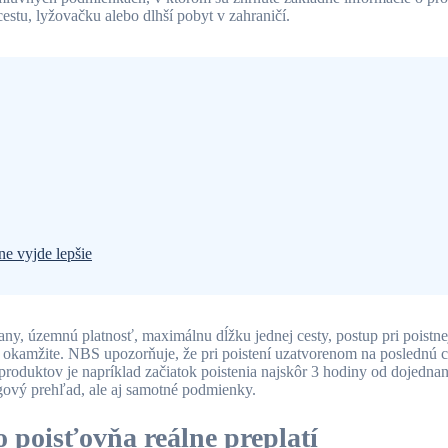
stu, lyžovačku alebo dlhší pobyt v zahraničí.
ne vyjde lepšie
ny, územnú platnosť, maximálnu dĺžku jednej cesty, postup pri poistnej
atiť okamžite. NBS upozorňuje, že pri poistení uzatvorenom na poslednú
roduktov je napríklad začiatok poistenia najskôr 3 hodiny od dojedna
ingový prehľad, ale aj samotné podmienky.
o poisťovňa reálne preplatí