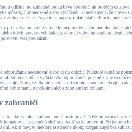
finujú odlišne, no základná logika býva podobná: ak problém existoval
 krytie môže byť obmedzené alebo vylúčené. To neznamená, že človek 
á v zmluve riešené. Práve tu sa najviac oplatí čítať definície, nielen ná
ý pri uzatváraní zmluvy uviedol nepravdivé alebo neúplné údaje, alebo
 alebo iných návykových látkach, ak mali vplyv na vznik udalosti alebo 
čo poisťovni vieš preukázať.
álne odporúčanie necestovať alebo cestu odložiť. Niektoré aktuálne poi
ebo obdobná inštitúcia vydá takéto odporúčanie, poistné krytie sa môž
ycestuje, škody vzniknuté v súvislosti s touto situáciou nekryjú, a a
velnými pohromami, nepokojmi alebo zdravotnými rizikami.
v zahraničí
 ale aj to, ako rýchlo a správne budeš postupovať. NBS odporúča bez m
r kontaktovať asistenčnú službu a riadiť sa jej pokynmi. Pri jednom b
0 dní. Ak si navyše niektoré asistenčné úkony zorganizuješ bez súhlasu