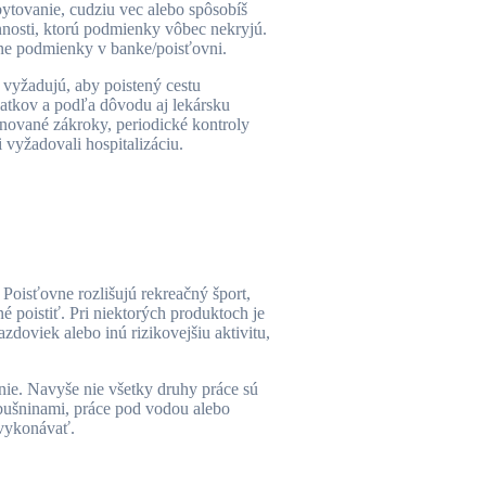
bytovanie, cudziu vec alebo spôsobíš
innosti, ktorú podmienky vôbec nekryjú.
álne podmienky v banke/poisťovni.
 vyžadujú, aby poistený cestu
platkov a podľa dôvodu aj lekársku
lánované zákroky, periodické kontroly
 vyžadovali hospitalizáciu.
 Poisťovne rozlišujú rekreačný šport,
é poistiť. Pri niektorých produktoch je
zdoviek alebo inú rizikovejšiu aktivitu,
nie. Navyše nie všetky druhy práce sú
výbušninami, práce pod vodou alebo
 vykonávať.