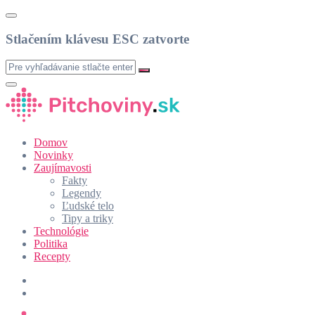
Stlačením klávesu ESC zatvorte
Domov
Novinky
Zaujímavosti
Fakty
Legendy
Ľudské telo
Tipy a triky
Technológie
Politika
Recepty