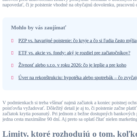
napovedať, či je poistenie vhodné na obyčajnú dovolenku, pracovnú ce
Mohlo by vás zaujímať
PZP vs. havarijné poistenie: čo kryje a čo si ľudia často mýlia
ETF vs. akcie vs. fondy: aký je rozdiel pre začiatočníkov?
Živnosť alebo s.r.o. v roku 2026: čo je lepšie a pre koho
Úver na rekonštrukciu: hypotéka alebo spotrebák – čo zvyčaj
V podmienkach si treba všímať najmä začiatok a koniec poistnej ochra
poisťovňa vyžadovať. Dôležitý detail je aj to, či poistenie začne pl
začiatok krytia posunutý. Pri jednom z bežne dostupných bankových p
jedna cesta maximálne 90 dní. Aj preto sa oplatí čítať nielen market
Limity, ktoré rozhodujú o tom, koľk