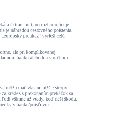
kára či transport, no rozhodujúci je
nie je náhradou cestovného poistenia.
u „európsky preukaz“ vyrieši celú
ortne, ale pri komplikovanej
ákladnom balíku alebo len v určitom
va môžu mať vlastné nižšie stropy.
e za krádež s prekonaním prekážok sa
 ľudí všimne až vtedy, keď rieši škodu.
mienky v banke/poisťovni.