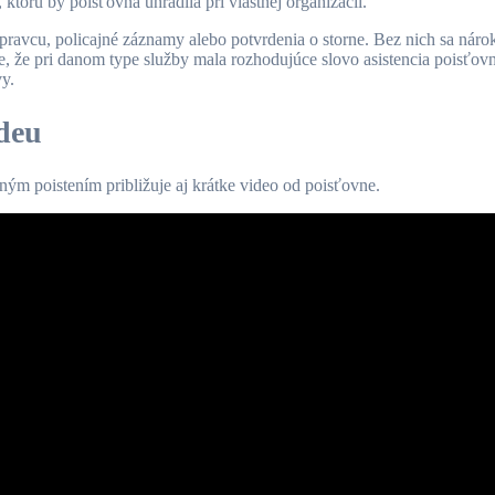
torú by poisťovňa uhradila pri vlastnej organizácii.
opravcu, policajné záznamy alebo potvrdenia o storne. Bez nich sa nár
uje, že pri danom type služby mala rozhodujúce slovo asistencia poisťovn
vy.
ideu
m poistením približuje aj krátke video od poisťovne.