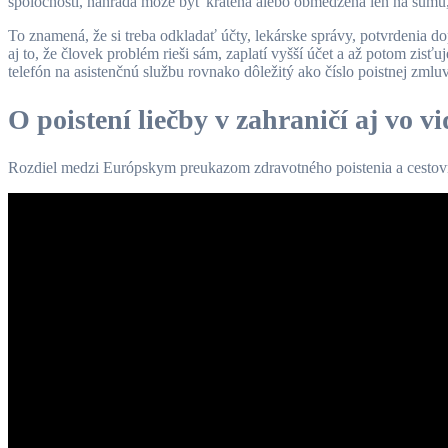
spoločnosti, náhrada môže byť krátená alebo obmedzená len na sumu, k
To znamená, že si treba odkladať účty, lekárske správy, potvrdenia d
aj to, že človek problém rieši sám, zaplatí vyšší účet a až potom zisť
telefón na asistenčnú službu rovnako dôležitý ako číslo poistnej zmlu
O poistení liečby v zahraničí aj vo v
Rozdiel medzi Európskym preukazom zdravotného poistenia a cestovný