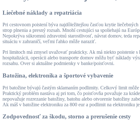
Liečebné náklady a repatriácia
Pri cestovnom poistení býva najdôležitejšou časťou krytie liečebných n
strop plnenia a presný rozsah. Mnohí cestujúci sa spoliehajú na Euró
Nepokrýva súkromnú zdravotnú starostlivosť, návrat domov, teda repat
situáciu v zahraničí, veľmi ľahko môže naraziť.
Pri limitoch má zmysel uvažovať prakticky. Ak má niekto poistenie s 
hospitalizácii, operácii alebo transporte domov môžu byť náklady výra
rozsahu. Over si aktuálne podmienky v banke/poisťovni.
Batožina, elektronika a športové vybavenie
Pri batožine bývajú častým sklamaním podlimity. Celkový limit môže p
Praktický problém nastáva aj pri tom, čo poisťovňa považuje za krád
nepovažuje rozrezanie batožiny, batohu alebo otvorenie batožiny zabez
Ak máš v batožine elektroniku za 800 eur a podlimit na elektroniku j
Zodpovednosť za škodu, storno a prerušenie cesty