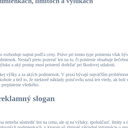
podmienkach, limitoch a výlukách
to rozhoduje najmä podľa ceny. Práve pri tomto type poistenia však bý
mienok. Nestačí preto pozerať len na to, či poistenie obsahuje liečebn
výluku a aký postup musí poistený dodržať pri škodovej udalosti.
do akej výšky a za akých podmienok. V praxi bývajú najväčším problémom
ohole a tiež to, že niektoré náklady poisťovňa uzná len vtedy, ak boli
 preplatenie všetkého.
 reklamný slogan
 netreba sústrediť len na cenu, ale aj na výluky, spoluúčasť, limity 
mluvných podmienkach, v ktorom sú zhrnuté základné informácie o pro