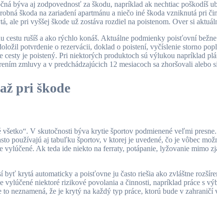
točná býva aj zodpovednosť za škodu, napríklad ak nechtiac poškodíš u
 drobná škoda na zariadení apartmánu a niečo iné škoda vzniknutá pri č
á, ale pri vyššej škode už zostáva rozdiel na poistenom. Over si aktu
du cestu rušíš a ako rýchlo konáš. Aktuálne podmienky poisťovní bežne
ložil potvrdenie o rezervácii, doklad o poistení, vyčíslenie storno po
ie cesty je poistený. Pri niektorých produktoch sú výlukou napríklad p
orením zmluvy a v predchádzajúcich 12 mesiacoch sa zhoršovali alebo si
až pri škode
né všetko“. V skutočnosti býva krytie športov podmienené veľmi presne.
to používajú aj tabuľku športov, v ktorej je uvedené, čo je vôbec možn
 vylúčené. Ak teda ide niekto na ferraty, potápanie, lyžovanie mimo zja
byť krytá automaticky a poisťovne ju často riešia ako zvláštne rozšíre
ne vylúčené niektoré rizikové povolania a činnosti, napríklad práce s 
te to neznamená, že je krytý na každý typ práce, ktorú bude v zahraničí