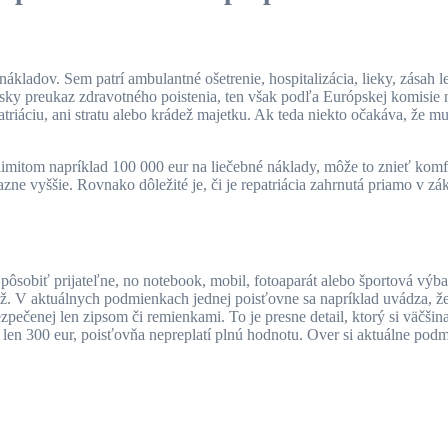
ákladov. Sem patrí ambulantné ošetrenie, hospitalizácia, lieky, zásah le
psky preukaz zdravotného poistenia, ten však podľa Európskej komisie 
riáciu, ani stratu alebo krádež majetku. Ak teda niekto očakáva, že m
limitom napríklad 100 000 eur na liečebné náklady, môže to znieť komf
zne vyššie. Rovnako dôležité je, či je repatriácia zahrnutá priamo v z
ôsobiť prijateľne, no notebook, mobil, fotoaparát alebo športová výba
ež. V aktuálnych podmienkach jednej poisťovne sa napríklad uvádza, ž
pečenej len zipsom či remienkami. To je presne detail, ktorý si väčšina
e len 300 eur, poisťovňa nepreplatí plnú hodnotu. Over si aktuálne pod