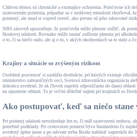
Citlivou témou sú chronické a existujúce ochorenia. Poisťovne ich de
uzatvorením poistenia, prípadne sa v nedávnej minulosti zhoršoval,
poistený, ale musí si vopred overiť, ako presne sú jeho zdravotné rizik
NBS zároveň upozorňuje, že poisťovňa môže plnenie znížiť, ak poisten
škodovej udalosti. Rovnako môže nastať zníženie plnenia pri alkohole
o to, či sa niečo stalo, ale aj o to, v akých okolnostiach sa to stalo a 
Krajiny a situácie so zvýšeným rizikom
Osobitnú pozornosť si zaslúžia destinácie, pri ktorých existuje ofici
ministerstvo zahraničných vecí, Svetová zdravotnícka organizácia al
dokonca uvedené, že ak človek napriek odporúčaniu do danej oblasti v
na opustenie oblasti. To je veľmi dôležité najmä pri krajinách so ži
Ako postupovať, keď sa niečo stane 
Pri poistnej udalosti nerozhoduje len to, či máš uzatvorenú zmluvu,
potrebné podklady. Pri cestovnom poistení býva štandardom čo najskô
uvedený úplne jasne a po návrate treba škodu nahlásiť najneskôr do 3