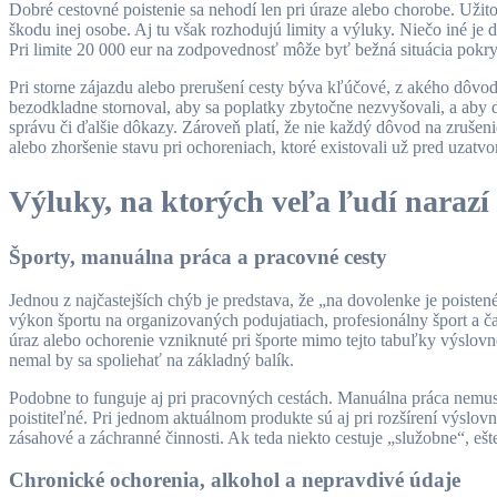
Dobré cestovné poistenie sa nehodí len pri úraze alebo chorobe. Uži
škodu inej osobe. Aj tu však rozhodujú limity a výluky. Niečo iné je
Pri limite 20 000 eur na zodpovednosť môže byť bežná situácia pokryt
Pri storne zájazdu alebo prerušení cesty býva kľúčové, z akého dôvo
bezodkladne stornoval, aby sa poplatky zbytočne nezvyšovali, a aby do
správu či ďalšie dôkazy. Zároveň platí, že nie každý dôvod na zrušen
alebo zhoršenie stavu pri ochoreniach, ktoré existovali už pred uzatv
Výluky, na ktorých veľa ľudí narazí 
Športy, manuálna práca a pracovné cesty
Jednou z najčastejších chýb je predstava, že „na dovolenke je poiste
výkon športu na organizovaných podujatiach, profesionálny šport a čas
úraz alebo ochorenie vzniknuté pri športe mimo tejto tabuľky výslovne
nemal by sa spoliehať na základný balík.
Podobne to funguje aj pri pracovných cestách. Manuálna práca nemusí 
poistiteľné. Pri jednom aktuálnom produkte sú aj pri rozšírení výslov
zásahové a záchranné činnosti. Ak teda niekto cestuje „služobne“, eš
Chronické ochorenia, alkohol a nepravdivé údaje