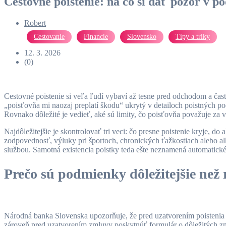
Cestovné poistenie: na čo si dať pozor v 
Robert
Cestovanie
Financie
Slovensko
Tipy a triky
12. 3. 2026
(0)
Cestovné poistenie si veľa ľudí vybaví až tesne pred odchodom a čas
„poisťovňa mi naozaj preplatí škodu“ ukrytý v detailoch poistných pod
Rovnako dôležité je vedieť, aké sú limity, čo poisťovňa považuje za 
Najdôležitejšie je skontrolovať tri veci: čo presne poistenie kryje, 
zodpovednosť, výluky pri športoch, chronických ťažkostiach alebo alk
službou. Samotná existencia poistky teda ešte neznamená automatické
Prečo sú podmienky dôležitejšie než
Národná banka Slovenska upozorňuje, že pred uzatvorením poistenia sa
zároveň pred uzatvorením zmluvy poskytnúť formulár o dôležitých z