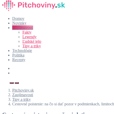
Domov
Novinky
Zaujímavosti
Fakty
Legendy
Ľudské telo
Tipy a triky
Technológie
Politika
Recepty
Pitchoviny.sk
Zaujímavosti
Tipy a triky
Cestovné poistenie: na čo si dať pozor v podmienkach, limitoc