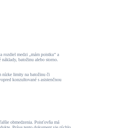
va rozdiel medzi „mám poistku“ a
é náklady, batožinu alebo storno.
 nízke limity na batožinu či
 vopred konzultované s asistenčnou
a ďalšie obmedzenia. Poisťovňa má
dukte. Práve tento dokument vie rýchlo