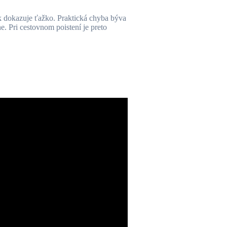
ok dokazuje ťažko. Praktická chyba býva
e. Pri cestovnom poistení je preto