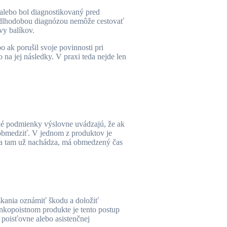
 alebo bol diagnostikovaný pred
s dlhodobou diagnózou nemôže cestovať
zvy balíkov.
 ak porušil svoje povinnosti pri
na jej následky. V praxi teda nejde len
stné podmienky výslovne uvádzajú, že ak
e obmedziť. V jednom z produktov je
k sa tam už nachádza, má obmedzený čas
eškania oznámiť škodu a doložiť
ankopoistnom produkte je tento postup
 poisťovne alebo asistenčnej