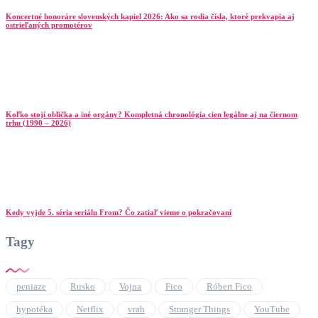
Koncertné honoráre slovenských kapiel 2026: Ako sa rodia čísla, ktoré prekvapia aj
ostrieľaných promotérov
Koľko stojí oblička a iné orgány? Kompletná chronológia cien legálne aj na čiernom
trhu (1990 – 2026)
Kedy vyjde 5. séria seriálu From? Čo zatiaľ vieme o pokračovaní
Tagy
peniaze
Rusko
Vojna
Fico
Róbert Fico
hypotéka
Netflix
vrah
Stranger Things
YouTube