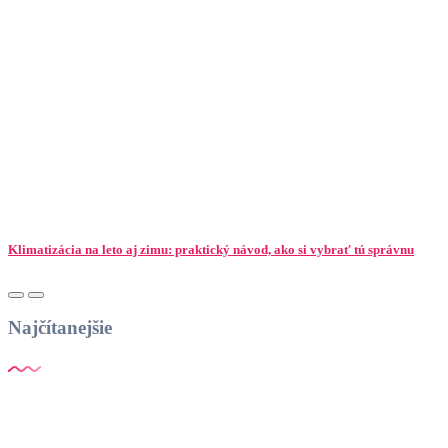
Klimatizácia na leto aj zimu: praktický návod, ako si vybrať tú správnu
Najčítanejšie