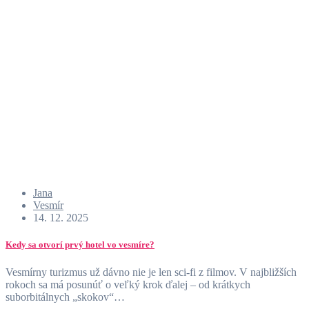
Jana
Vesmír
14. 12. 2025
Kedy sa otvorí prvý hotel vo vesmíre?
Vesmírny turizmus už dávno nie je len sci-fi z filmov. V najbližších
rokoch sa má posunúť o veľký krok ďalej – od krátkych
suborbitálnych „skokov“…