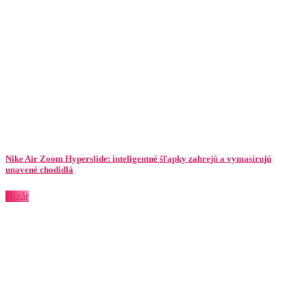
Nike Air Zoom Hyperslide: inteligentné šľapky zahrejú a vymasírujú
unavené chodidlá
Bizár