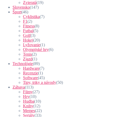
Zvieratá
(19)
Slovensko
(147)
Šport
(46)
Cyklistika
(7)
F1
(2)
Fitness
(8)
Futbal
(5)
Golf
(3)
Hokej
(20)
Lyžovanie
(1)
Olympijské hry
(6)
Tenis
(2)
Zjazd
(1)
Technológie
(89)
Hardware
(7)
Recenzie
(1)
Software
(45)
Tipy, triky a návody
(50)
Zábava
(113)
Filmy
(27)
Hry
(10)
Hudba
(10)
Knihy
(12)
Memes
(22)
Seriály
(33)