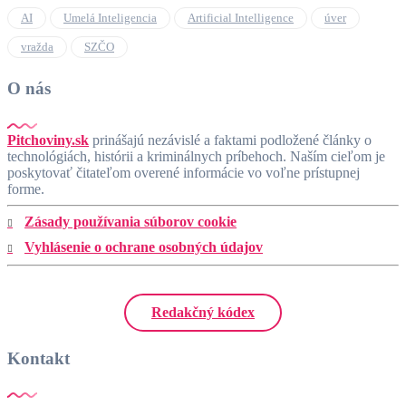
AI
Umelá Inteligencia
Artificial Intelligence
úver
vražda
SZČO
O nás
Pitchoviny.sk
prinášajú nezávislé a faktami podložené články o
technológiách, histórii a kriminálnych príbehoch. Naším cieľom je
poskytovať čitateľom overené informácie vo voľne prístupnej
forme.
Zásady používania súborov cookie
Vyhlásenie o ochrane osobných údajov
Redakčný kódex
Kontakt