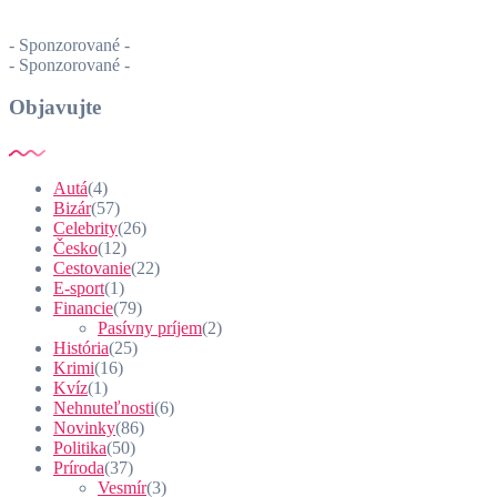
- Sponzorované -
- Sponzorované -
Objavujte
Autá
(4)
Bizár
(57)
Celebrity
(26)
Česko
(12)
Cestovanie
(22)
E-sport
(1)
Financie
(79)
Pasívny príjem
(2)
História
(25)
Krimi
(16)
Kvíz
(1)
Nehnuteľnosti
(6)
Novinky
(86)
Politika
(50)
Príroda
(37)
Vesmír
(3)