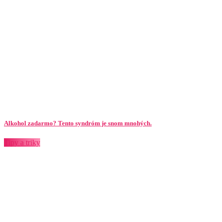
Alkohol zadarmo? Tento syndróm je snom mnohých.
Tipy a triky