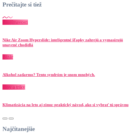
Prečítajte si tiež
Zaujímavosti
Nike Air Zoom Hyperslide: inteligentné šľapky zahrejú a vymasírujú
unavené chodidlá
Bizár
Alkohol zadarmo? Tento syndróm je snom mnohých.
Tipy a triky
Klimatizácia na leto aj zimu: praktický návod, ako si vybrať tú správnu
Najčítanejšie