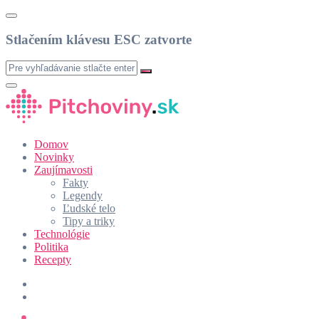
Stlačením klávesu ESC zatvorte
Domov
Novinky
Zaujímavosti
Fakty
Legendy
Ľudské telo
Tipy a triky
Technológie
Politika
Recepty