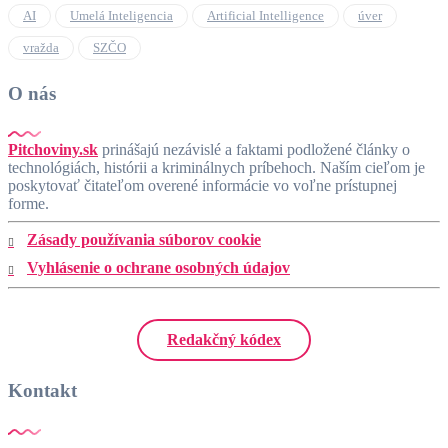
AI
Umelá Inteligencia
Artificial Intelligence
úver
vražda
SZČO
O nás
Pitchoviny.sk
prinášajú nezávislé a faktami podložené články o
technológiách, histórii a kriminálnych príbehoch. Naším cieľom je
poskytovať čitateľom overené informácie vo voľne prístupnej
forme.
Zásady používania súborov cookie
Vyhlásenie o ochrane osobných údajov
Redakčný kódex
Kontakt