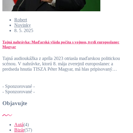
Robert
Novinky
8. 5. 2025
Tajná nahrávka: Maďarská vláda počíta s vojnou, tvrdí europoslanec
Magyar
Tajná audioukážka z apríla 2023 otriasla maďarskou politickou
scénou. V nahrávke, ktorú 8. mája zverejnil europoslanec a
predseda hnutia TISZA Péter Magyar, má hlas pripisovaný…
- Sponzorované -
- Sponzorované -
Objavujte
Autá
(4)
Bizár
(57)