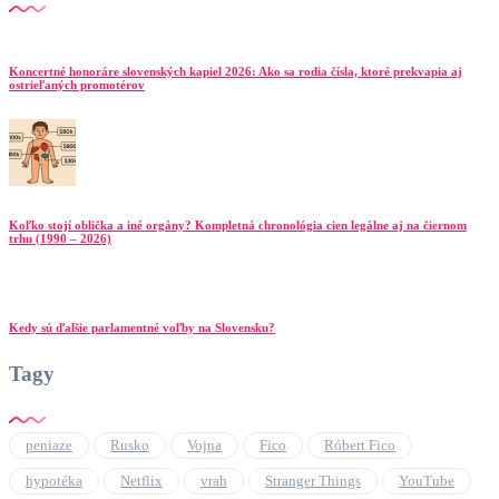
Koncertné honoráre slovenských kapiel 2026: Ako sa rodia čísla, ktoré prekvapia aj
ostrieľaných promotérov
Koľko stojí oblička a iné orgány? Kompletná chronológia cien legálne aj na čiernom
trhu (1990 – 2026)
Kedy sú ďalšie parlamentné voľby na Slovensku?
Tagy
peniaze
Rusko
Vojna
Fico
Róbert Fico
hypotéka
Netflix
vrah
Stranger Things
YouTube