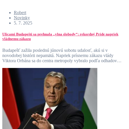
Robert
Novinky
5. 7. 2025
Ulicami Budapešti sa prehnala „vlna slobody“: rekordný Pride napriek
vládnemu zákazu
Budapešť zažila poslednú júnovú sobotu udalosť, akú si v
novodobej histórii nepamätá. Napriek prísnemu zákazu vlády
Viktora Orbána sa do centra metropoly vybralo podľa odhadov…