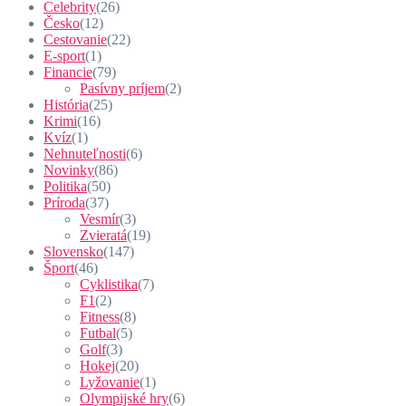
Celebrity
(26)
Česko
(12)
Cestovanie
(22)
E-sport
(1)
Financie
(79)
Pasívny príjem
(2)
História
(25)
Krimi
(16)
Kvíz
(1)
Nehnuteľnosti
(6)
Novinky
(86)
Politika
(50)
Príroda
(37)
Vesmír
(3)
Zvieratá
(19)
Slovensko
(147)
Šport
(46)
Cyklistika
(7)
F1
(2)
Fitness
(8)
Futbal
(5)
Golf
(3)
Hokej
(20)
Lyžovanie
(1)
Olympijské hry
(6)