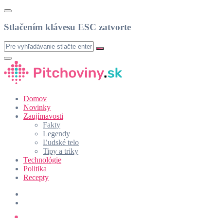
Stlačením klávesu ESC zatvorte
Domov
Novinky
Zaujímavosti
Fakty
Legendy
Ľudské telo
Tipy a triky
Technológie
Politika
Recepty