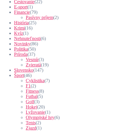
Cestovanie
(22)
E-sport
(1)
Financie
(79)
Pasívny príjem
(2)
História
(25)
Krimi
(16)
Kvíz
(1)
Nehnuteľnosti
(6)
Novinky
(86)
Politika
(50)
Príroda
(37)
Vesmír
(3)
Zvieratá
(19)
Slovensko
(147)
Šport
(46)
Cyklistika
(7)
F1
(2)
Fitness
(8)
Futbal
(5)
Golf
(3)
Hokej
(20)
Lyžovanie
(1)
Olympijské hry
(6)
Tenis
(2)
Zjazd
(1)