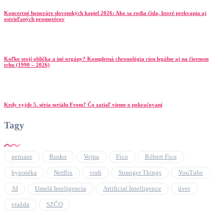
Koncertné honoráre slovenských kapiel 2026: Ako sa rodia čísla, ktoré prekvapia aj
ostrieľaných promotérov
Koľko stojí oblička a iné orgány? Kompletná chronológia cien legálne aj na čiernom
trhu (1990 – 2026)
Kedy vyjde 5. séria seriálu From? Čo zatiaľ vieme o pokračovaní
Tagy
peniaze
Rusko
Vojna
Fico
Róbert Fico
hypotéka
Netflix
vrah
Stranger Things
YouTube
AI
Umelá Inteligencia
Artificial Intelligence
úver
vražda
SZČO