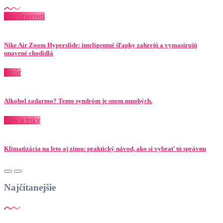
Zaujímavosti
Nike Air Zoom Hyperslide: inteligentné šľapky zahrejú a vymasírujú
unavené chodidlá
Bizár
Alkohol zadarmo? Tento syndróm je snom mnohých.
Tipy a triky
Klimatizácia na leto aj zimu: praktický návod, ako si vybrať tú správnu
Najčítanejšie