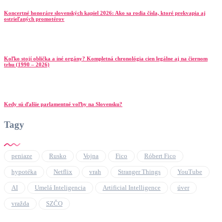
Koncertné honoráre slovenských kapiel 2026: Ako sa rodia čísla, ktoré prekvapia aj
ostrieľaných promotérov
Koľko stojí oblička a iné orgány? Kompletná chronológia cien legálne aj na čiernom
trhu (1990 – 2026)
Kedy sú ďalšie parlamentné voľby na Slovensku?
Tagy
peniaze
Rusko
Vojna
Fico
Róbert Fico
hypotéka
Netflix
vrah
Stranger Things
YouTube
AI
Umelá Inteligencia
Artificial Intelligence
úver
vražda
SZČO