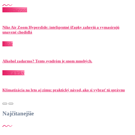
Zaujímavosti
Nike Air Zoom Hyperslide: inteligentné šľapky zahrejú a vymasírujú
unavené chodidlá
Bizár
Alkohol zadarmo? Tento syndróm je snom mnohých.
Tipy a triky
Klimatizácia na leto aj zimu: praktický návod, ako si vybrať tú správnu
Najčítanejšie