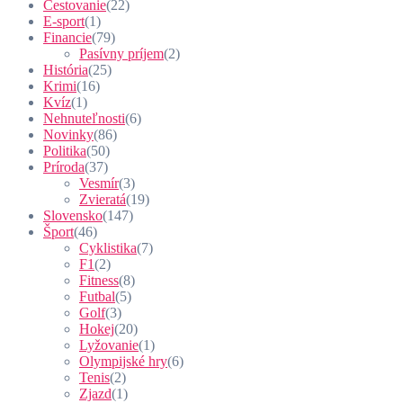
Cestovanie
(22)
E-sport
(1)
Financie
(79)
Pasívny príjem
(2)
História
(25)
Krimi
(16)
Kvíz
(1)
Nehnuteľnosti
(6)
Novinky
(86)
Politika
(50)
Príroda
(37)
Vesmír
(3)
Zvieratá
(19)
Slovensko
(147)
Šport
(46)
Cyklistika
(7)
F1
(2)
Fitness
(8)
Futbal
(5)
Golf
(3)
Hokej
(20)
Lyžovanie
(1)
Olympijské hry
(6)
Tenis
(2)
Zjazd
(1)