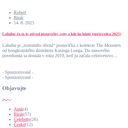
Robert
Bizár
14. 8. 2025
Labubu: čo to je, pôvod postavičky, ceny a kde ho kúpiť (sprievodca 2025)
Labubu je „roztomilo–divná“ postavička z kolekcie The Monsters
od hongkonského ilustrátora Kasinga Lunga. Do masového
povedomia sa dostala v roku 2019, keď ju začala celosvetovo…
- Sponzorované -
- Sponzorované -
Objavujte
Autá
(4)
Bizár
(57)
Celebrity
(26)
Česko
(12)