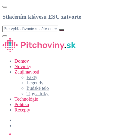
Stlačením klávesu ESC zatvorte
Domov
Novinky
Zaujímavosti
Fakty
Legendy
Ľudské telo
Tipy a triky
Technológie
Politika
Recepty