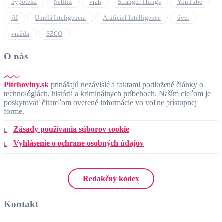
hypotéka
Netflix
vrah
Stranger Things
YouTube
AI
Umelá Inteligencia
Artificial Intelligence
úver
vražda
SZČO
O nás
Pitchoviny.sk
prinášajú nezávislé a faktami podložené články o
technológiách, histórii a kriminálnych príbehoch. Naším cieľom je
poskytovať čitateľom overené informácie vo voľne prístupnej
forme.
Zásady používania súborov cookie
Vyhlásenie o ochrane osobných údajov
Redakčný kódex
Kontakt