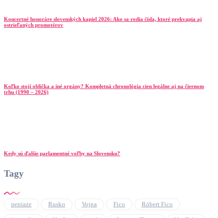
Koncertné honoráre slovenských kapiel 2026: Ako sa rodia čísla, ktoré prekvapia aj
ostrieľaných promotérov
Koľko stojí oblička a iné orgány? Kompletná chronológia cien legálne aj na čiernom
trhu (1990 – 2026)
Kedy sú ďalšie parlamentné voľby na Slovensku?
Tagy
peniaze
Rusko
Vojna
Fico
Róbert Fico