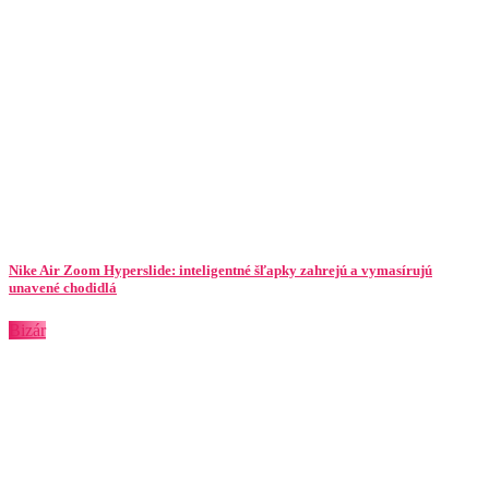
Nike Air Zoom Hyperslide: inteligentné šľapky zahrejú a vymasírujú
unavené chodidlá
Bizár