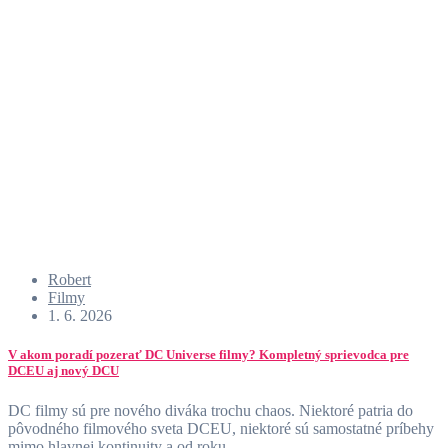
Robert
Filmy
1. 6. 2026
V akom poradí pozerať DC Universe filmy? Kompletný sprievodca pre
DCEU aj nový DCU
DC filmy sú pre nového diváka trochu chaos. Niektoré patria do
pôvodného filmového sveta DCEU, niektoré sú samostatné príbehy
mimo hlavnej kontinuity a od roku…