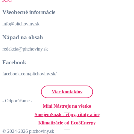
Všeobecné informácie
info@pitchoviny.sk
Nápad na obsah
redakcia@pitchoviny.sk
Facebook
facebook.com/pitchoviny.sk/
Viac kontaktov
- Odporúčame -
Mini Nástroje na všetko
SmejemSa.sk - vtipy, citáty a iné
Klimatizácie od Eco3Energy
© 2024-2026 pitchoviny.sk