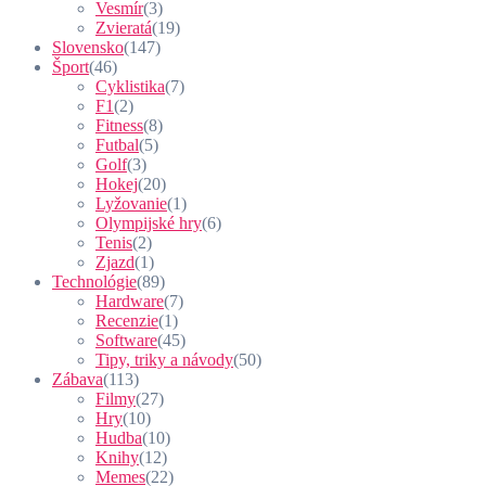
Vesmír
(3)
Zvieratá
(19)
Slovensko
(147)
Šport
(46)
Cyklistika
(7)
F1
(2)
Fitness
(8)
Futbal
(5)
Golf
(3)
Hokej
(20)
Lyžovanie
(1)
Olympijské hry
(6)
Tenis
(2)
Zjazd
(1)
Technológie
(89)
Hardware
(7)
Recenzie
(1)
Software
(45)
Tipy, triky a návody
(50)
Zábava
(113)
Filmy
(27)
Hry
(10)
Hudba
(10)
Knihy
(12)
Memes
(22)