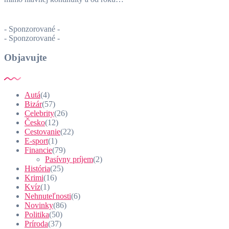
- Sponzorované -
- Sponzorované -
Objavujte
Autá
(4)
Bizár
(57)
Celebrity
(26)
Česko
(12)
Cestovanie
(22)
E-sport
(1)
Financie
(79)
Pasívny príjem
(2)
História
(25)
Krimi
(16)
Kvíz
(1)
Nehnuteľnosti
(6)
Novinky
(86)
Politika
(50)
Príroda
(37)