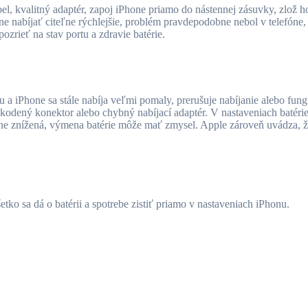
el, kvalitný adaptér, zapoj iPhone priamo do nástennej zásuvky, zlož h
 nabíjať citeľne rýchlejšie, problém pravdepodobne nebol v telefóne, a
pozrieť na stav portu a zdravie batérie.
otu a iPhone sa stále nabíja veľmi pomaly, prerušuje nabíjanie alebo fun
odený konektor alebo chybný nabíjací adaptér. V nastaveniach batérie 
zne znížená, výmena batérie môže mať zmysel. Apple zároveň uvádza, že
tko sa dá o batérii a spotrebe zistiť priamo v nastaveniach iPhonu.