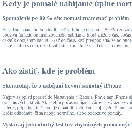
Kedy je pomalé nabíjanie úplne nor
Spomalenie po 80 % ešte nemusí znamenať problém
Veľa ľudí spanikári vo chvíli, keď sa iPhone dostane k 80 % a zrazu 
používa funkciu optimalizovaného nabíjania, ktorá znižuje čas, počas 
čakať s dobíjaním nad 80 % až do času, keď predpokladá, že ho bude
takže telefón sa môže zastaviť ešte skôr a to je v súlade s nastavením,
Ako zistiť, kde je problém
Skontroluj, čo o nabíjaní hovorí samotný iPhone
Najprv sa oplatí pozrieť do Nastavenia > Batéria. Práve tam iPhone u
systémových aktivít. Ak telefón počas nabíjania zároveň výrazne vybí
batérie, prípadne ďalšie údaje o batérii. Užitočné je aj to, že iPhon
lepšie odhadnúť, či sa nabíja normálne, alebo podozrivo pomaly.
Vyskúšaj jednoduchý test bez zbytočných premennýc