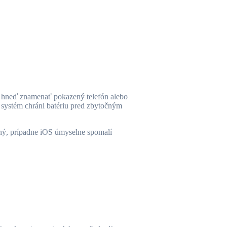
to hneď znamenať pokazený telefón alebo
 systém chráni batériu pred zbytočným
dený, prípadne iOS úmyselne spomalí