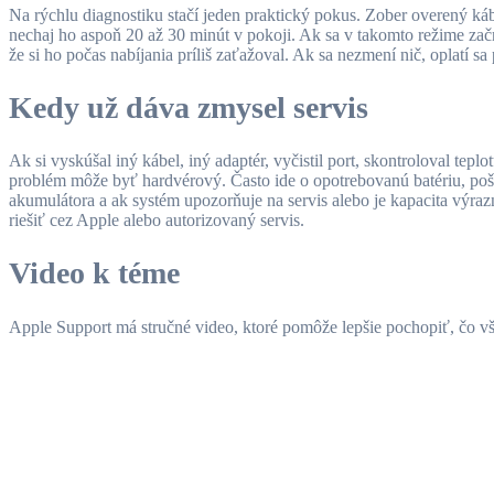
Na rýchlu diagnostiku stačí jeden praktický pokus. Zober overený káb
nechaj ho aspoň 20 až 30 minút v pokoji. Ak sa v takomto režime začne
že si ho počas nabíjania príliš zaťažoval. Ak sa nezmení nič, oplatí sa 
Kedy už dáva zmysel servis
Ak si vyskúšal iný kábel, iný adaptér, vyčistil port, skontroloval tepl
problém môže byť hardvérový. Často ide o opotrebovanú batériu, pošk
akumulátora a ak systém upozorňuje na servis alebo je kapacita výra
riešiť cez Apple alebo autorizovaný servis.
Video k téme
Apple Support má stručné video, ktoré pomôže lepšie pochopiť, čo vše