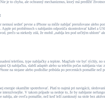
. Nie je to chyba, ale ochranný mechanizmus, ktorý má predĺžiť životno
t
r nemusí sedieť pevne a iPhone sa môže nabíjať prerušovane alebo poma
ke. Apple pri problémoch s nabíjaním odporúča skontrolovať kábel a US
 dôvod, prečo sa niekedy zdá, že mobil „nabíja len pod určitým uhlom“ al
 usadení telefónu, type nabíjačky a teplote. MagSafe vie byť rýchly, n
ú Qi nabíjačku, slabší adaptér alebo sa telefón počas nabíjania viac z
iPhone na stojane alebo podložke pribúda po percentách pomalšie než p
j energie okamžite spotrebovať. Platí to najmä pri navigácii, sledovan
cuje intenzívnejšie. V takom prípade sa nedeje to, že by nabíjanie nefun
 nabíja, ale oveľa pomalšie, než keď leží zamknutý na stole bez aktívn