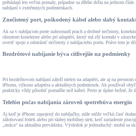
pribúdajú len veľmi pomaly, prípadne sa dlhšie držia na jednom čísle
nabíjaní v extrémnych podmienkach.
Znečistený port, poškodený kábel alebo slabý kontak
Ak sa v nabíjacom porte nahromadí prach a drobné nečistoty, konekto
ohnutom konektore alebo pri adaptéri, ktorý má zlý kontakt v zásuv
overiť spoje a odstrániť nečistoty z nabíjacieho portu. Práve toto je
Bezdrôtové nabíjanie býva citlivejšie na podmienky
Pri bezdrôtovom nabíjaní záleží nielen na adaptéri, ale aj na presnom
iPhonu, výkonu adaptéra a aktuálnych podmienok. Ak používaš obyčajn
prakticky vždy pôsobiť pomalšie než kábel. Preto je úplne bežné, že 
Telefón počas nabíjania zároveň spotrebúva energiu
Aj keď je iPhone zapojený do nabíjačky, stále môže veľkú časť dodane
zálohovaní fotiek alebo pri slabej mobilnej sieti, keď zariadenie pra
„stráca“ na aktuálnu prevádzku. Výsledok je jednoduchý: mobil sa síce