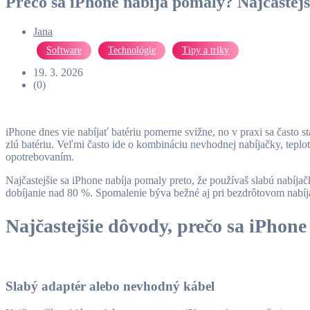
Prečo sa iPhone nabíja pomaly? Najčastejši
Jana
Software
Technológie
Tipy a triky
19. 3. 2026
(0)
iPhone dnes vie nabíjať batériu pomerne svižne, no v praxi sa často
zlú batériu. Veľmi často ide o kombináciu nevhodnej nabíjačky, tepl
opotrebovaním.
Najčastejšie sa iPhone nabíja pomaly preto, že používaš slabú nabíja
dobíjanie nad 80 %. Spomalenie býva bežné aj pri bezdrôtovom nabíja
Najčastejšie dôvody, prečo sa iPhon
Slabý adaptér alebo nevhodný kábel