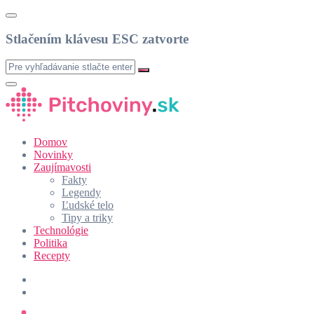
Stlačením klávesu ESC zatvorte
Domov
Novinky
Zaujímavosti
Fakty
Legendy
Ľudské telo
Tipy a triky
Technológie
Politika
Recepty