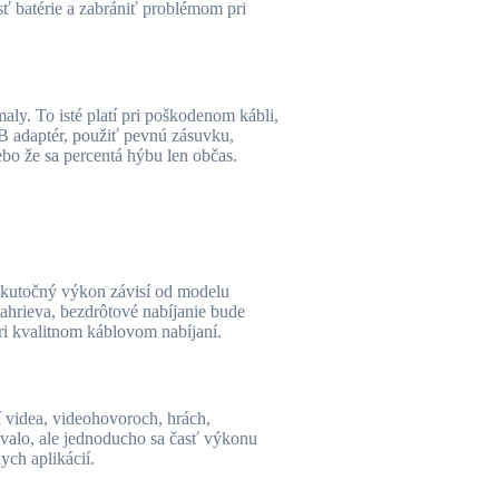
sť batérie a zabrániť problémom pri
ly. To isté platí pri poškodenom kábli,
B adaptér, použiť pevnú zásuvku,
ebo že sa percentá hýbu len občas.
o skutočný výkon závisí od modelu
ahrieva, bezdrôtové nabíjanie bude
ri kvalitnom káblovom nabíjaní.
í videa, videohovoroch, hrách,
govalo, ale jednoducho sa časť výkonu
ych aplikácií.