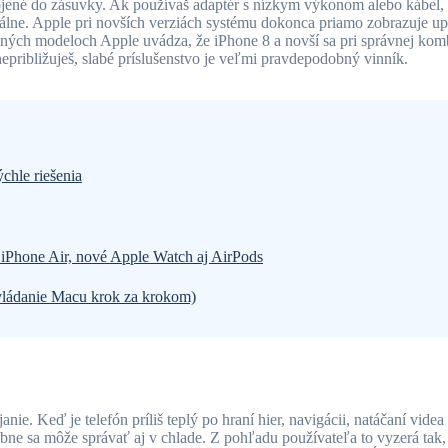
ojené do zásuvky. Ak používaš adaptér s nízkym výkonom alebo kábel, 
málne. Apple pri novších verziách systému dokonca priamo zobrazuje 
vaných modeloch Apple uvádza, že iPhone 8 a novší sa pri správnej komb
 nepribližuješ, slabé príslušenstvo je veľmi pravdepodobný vinník.
ýchle riešenia
 iPhone Air, nové Apple Watch aj AirPods
vládanie Macu krok za krokom)
anie. Keď je telefón príliš teplý po hraní hier, navigácii, natáčaní vide
e sa môže správať aj v chlade. Z pohľadu používateľa to vyzerá tak, ž