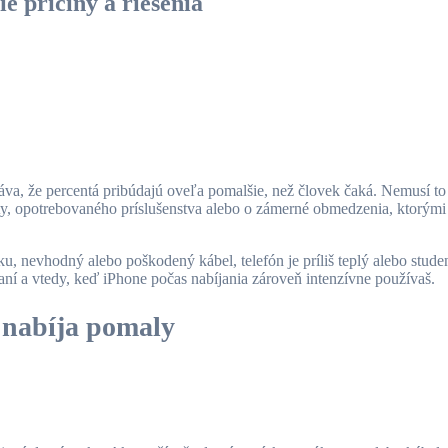
e príčiny a riešenia
 stáva, že percentá pribúdajú oveľa pomalšie, než človek čaká. Nemusí 
oty, opotrebovaného príslušenstva alebo o zámerné obmedzenia, ktorými
čku, nevhodný alebo poškodený kábel, telefón je príliš teplý alebo stu
ní a vtedy, keď iPhone počas nabíjania zároveň intenzívne používaš.
e nabíja pomaly