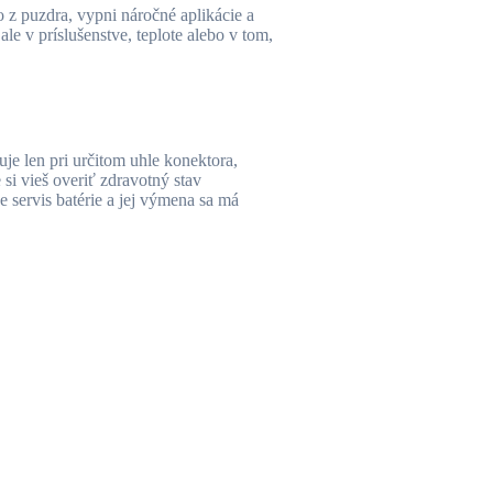
o z puzdra, vypni náročné aplikácie a
le v príslušenstve, teplote alebo v tom,
guje len pri určitom uhle konektora,
si vieš overiť zdravotný stav
 servis batérie a jej výmena sa má