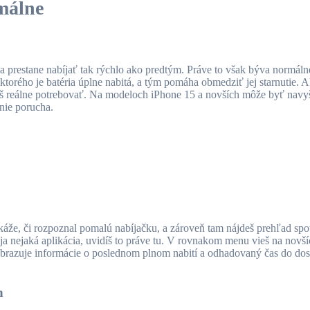
málne
sa prestane nabíjať tak rýchlo ako predtým. Práve to však býva normál
ktorého je batéria úplne nabitá, a tým pomáha obmedziť jej starnutie. A
š reálne potrebovať. Na modeloch iPhone 15 a novších môže byť navyše
 nie porucha.
káže, či rozpoznal pomalú nabíjačku, a zároveň tam nájdeš prehľad spot
ja nejaká aplikácia, uvidíš to práve tu. V rovnakom menu vieš na novš
e zobrazuje informácie o poslednom plnom nabití a odhadovaný čas do do
h