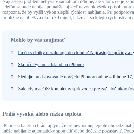
Najčastejší problém nebýva v samotnom iPhone, ale v tom, čo je zap
telefón sa bude nabíjať pomalšie, aj keď navonok všetko pôsobí nor
rozpozná, že by vyšší výkon zlepšil rýchlosť nabíjania. Pri podporo
približne na 50 % za okolo 30 minút, takže ak sa k tejto rýchlosti ani
Mohlo by vás zaujímať
Prečo sa fotky nezálohujú do cloudu? Najčastejšie príčiny a r
Skončí Dynamic Island na iPhone?
Sledujte predstavovanie nových iPhonov online – iPhone 17,
Základy macOS: kompletný sprievodca pre začiatočníkov (o
Príliš vysoká alebo nízka teplota
iPhone si batériu chráni aj tým, že pri nevhodnej teplote obmedzí nabíj
môže nabíjanie automaticky spomaliť alebo dočasne pozastaviť. Podobn