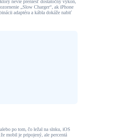
ktorý nevie preniesť dostatočný výkon,
upozornenie „Slow Charger“, ak iPhone
inácii adaptéra a kábla dokáže nabiť
a alebo po tom, čo ležal na slnku, iOS
e mobil je pripojený, ale percentá