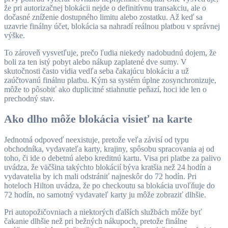
že pri autorizačnej blokácii nejde o definitívnu transakciu, ale o
dočasné zníženie dostupného limitu alebo zostatku. Až keď sa
uzavrie finálny účet, blokácia sa nahradí reálnou platbou v správnej
výške.
To zároveň vysvetľuje, prečo ľudia niekedy nadobudnú dojem, že
boli za ten istý pobyt alebo nákup zaplatené dve sumy. V
skutočnosti často vidia vedľa seba čakajúcu blokáciu a už
zaúčtovanú finálnu platbu. Kým sa systém úplne zosynchronizuje,
môže to pôsobiť ako duplicitné stiahnutie peňazí, hoci ide len o
prechodný stav.
Ako dlho môže blokácia visieť na karte
Jednotná odpoveď neexistuje, pretože veľa závisí od typu
obchodníka, vydavateľa karty, krajiny, spôsobu spracovania aj od
toho, či ide o debetnú alebo kreditnú kartu. Visa pri platbe za palivo
uvádza, že väčšina takýchto blokácií býva kratšia než 24 hodín a
vydavatelia by ich mali odstrániť najneskôr do 72 hodín. Pri
hoteloch Hilton uvádza, že po checkoutu sa blokácia uvoľňuje do
72 hodín, no samotný vydavateľ karty ju môže zobraziť dlhšie.
Pri autopožičovniach a niektorých ďalších službách môže byť
čakanie dlhšie než pri bežných nákupoch, pretože finálne