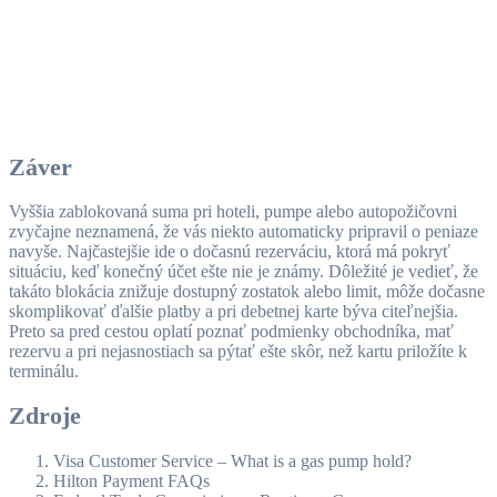
Záver
Vyššia zablokovaná suma pri hoteli, pumpe alebo autopožičovni
zvyčajne neznamená, že vás niekto automaticky pripravil o peniaze
navyše. Najčastejšie ide o dočasnú rezerváciu, ktorá má pokryť
situáciu, keď konečný účet ešte nie je známy. Dôležité je vedieť, že
takáto blokácia znižuje dostupný zostatok alebo limit, môže dočasne
skomplikovať ďalšie platby a pri debetnej karte býva citeľnejšia.
Preto sa pred cestou oplatí poznať podmienky obchodníka, mať
rezervu a pri nejasnostiach sa pýtať ešte skôr, než kartu priložíte k
terminálu.
Zdroje
Visa Customer Service – What is a gas pump hold?
Hilton Payment FAQs