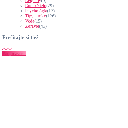
Legendy
(9)
Ľudské telo
(29)
Psychológia
(17)
Tipy a triky
(126)
Veda
(15)
Zdravie
(45)
Prečítajte si tiež
Zaujímavosti