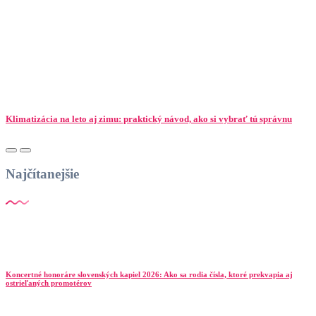
Klimatizácia na leto aj zimu: praktický návod, ako si vybrať tú správnu
Najčítanejšie
Koncertné honoráre slovenských kapiel 2026: Ako sa rodia čísla, ktoré prekvapia aj
ostrieľaných promotérov