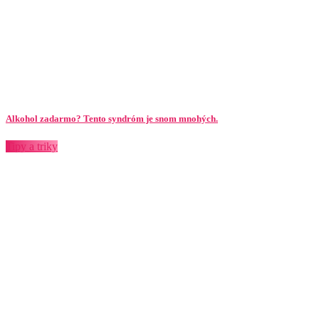
Alkohol zadarmo? Tento syndróm je snom mnohých.
Tipy a triky