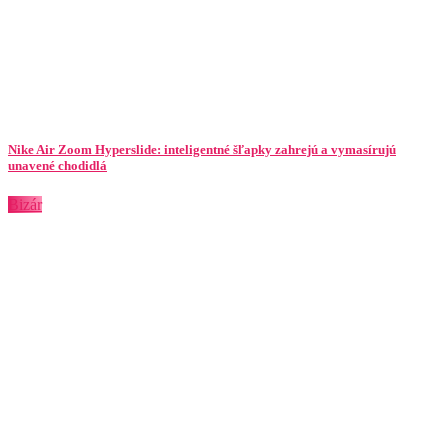
Nike Air Zoom Hyperslide: inteligentné šľapky zahrejú a vymasírujú
unavené chodidlá
Bizár