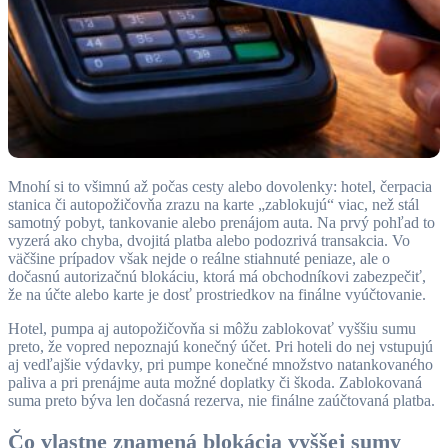
Mnohí si to všimnú až počas cesty alebo dovolenky: hotel, čerpacia
stanica či autopožičovňa zrazu na karte „zablokujú“ viac, než stál
samotný pobyt, tankovanie alebo prenájom auta. Na prvý pohľad to
vyzerá ako chyba, dvojitá platba alebo podozrivá transakcia. Vo
väčšine prípadov však nejde o reálne stiahnuté peniaze, ale o
dočasnú autorizačnú blokáciu, ktorá má obchodníkovi zabezpečiť,
že na účte alebo karte je dosť prostriedkov na finálne vyúčtovanie.
Hotel, pumpa aj autopožičovňa si môžu zablokovať vyššiu sumu
preto, že vopred nepoznajú konečný účet. Pri hoteli do nej vstupujú
aj vedľajšie výdavky, pri pumpe konečné množstvo natankovaného
paliva a pri prenájme auta možné doplatky či škoda. Zablokovaná
suma preto býva len dočasná rezerva, nie finálne zaúčtovaná platba.
Čo vlastne znamená blokácia vyššej sumy