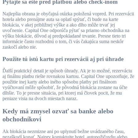
Pýtajte sa ešte pred platbou alebo check-inom
Najlepšia obrana je obyčajná otázka položená vopred. Pri rezervácii
hotela alebo prenájme auta sa oplatí spýtať, či bude na karte
blokácia, v akej približnej výške a ako dlho môže trvať jej
uvoľnenie. Capital One odporúča pýtať sa priamo obchodníka na
výšku blokácie, dôvod aj predpokladané trvanie. Presne tieto tri
informácie často rozhodnú o tom, či vás čakajúca suma neskôr
zaskočí alebo nie.
Použite tú istú kartu pri rezervácii aj pri úhrade
Ďalší praktický detail je spôsob úhrady. Ak je to možné, rezerváciu
aj finálnu platbu riešte rovnakou kartou. Capital One upozorňuje, že
použitie inej karty alebo iného spôsobu platby pri finálnom
vyúčtovaní môže spôsobiť, že pôvodná blokácia zostane na účte
dlhšie. To je presne situácia, pri ktorej má človek pocit, že mu
peniaze visia na dvoch miestach naraz.
Kedy má zmysel ozvať sa banke alebo
obchodníkovi
Ak blokácia nezmizne ani po uplynutí bežne uvádzaného času,
nezaškodí konať. Najprv kontaktujte hotel, autopožičovňu alebo