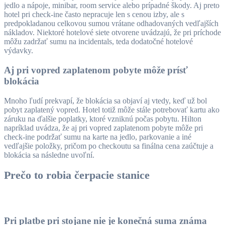
jedlo a nápoje, minibar, room service alebo prípadné škody. Aj preto
hotel pri check-ine často nepracuje len s cenou izby, ale s
predpokladanou celkovou sumou vrátane odhadovaných vedľajších
nákladov. Niektoré hotelové siete otvorene uvádzajú, že pri príchode
môžu zadržať sumu na incidentals, teda dodatočné hotelové
výdavky.
Aj pri vopred zaplatenom pobyte môže prísť
blokácia
Mnoho ľudí prekvapí, že blokácia sa objaví aj vtedy, keď už bol
pobyt zaplatený vopred. Hotel totiž môže stále potrebovať kartu ako
záruku na ďalšie poplatky, ktoré vzniknú počas pobytu. Hilton
napríklad uvádza, že aj pri vopred zaplatenom pobyte môže pri
check-ine podržať sumu na karte na jedlo, parkovanie a iné
vedľajšie položky, pričom po checkoutu sa finálna cena zaúčtuje a
blokácia sa následne uvoľní.
Prečo to robia čerpacie stanice
Pri platbe pri stojane nie je konečná suma známa