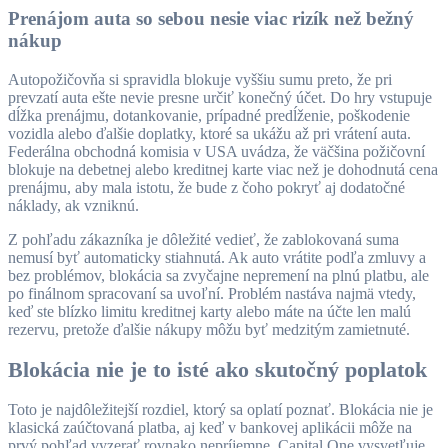
Prenájom auta so sebou nesie viac rizík než bežný
nákup
Autopožičovňa si spravidla blokuje vyššiu sumu preto, že pri
prevzatí auta ešte nevie presne určiť konečný účet. Do hry vstupuje
dĺžka prenájmu, dotankovanie, prípadné predĺženie, poškodenie
vozidla alebo ďalšie doplatky, ktoré sa ukážu až pri vrátení auta.
Federálna obchodná komisia v USA uvádza, že väčšina požičovní
blokuje na debetnej alebo kreditnej karte viac než je dohodnutá cena
prenájmu, aby mala istotu, že bude z čoho pokryť aj dodatočné
náklady, ak vzniknú.
Z pohľadu zákazníka je dôležité vedieť, že zablokovaná suma
nemusí byť automaticky stiahnutá. Ak auto vrátite podľa zmluvy a
bez problémov, blokácia sa zvyčajne nepremení na plnú platbu, ale
po finálnom spracovaní sa uvoľní. Problém nastáva najmä vtedy,
keď ste blízko limitu kreditnej karty alebo máte na účte len malú
rezervu, pretože ďalšie nákupy môžu byť medzitým zamietnuté.
Blokácia nie je to isté ako skutočný poplatok
Toto je najdôležitejší rozdiel, ktorý sa oplatí poznať. Blokácia nie je
klasická zaúčtovaná platba, aj keď v bankovej aplikácii môže na
prvý pohľad vyzerať rovnako nepríjemne. Capital One vysvetľuje,