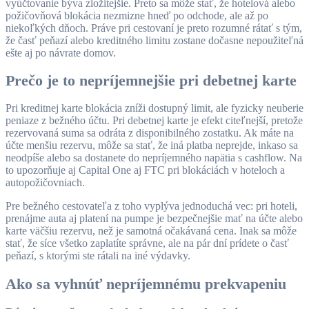
vyúčtovanie býva zložitejšie. Preto sa môže stať, že hotelová alebo
požičovňová blokácia nezmizne hneď po odchode, ale až po
niekoľkých dňoch. Práve pri cestovaní je preto rozumné rátať s tým,
že časť peňazí alebo kreditného limitu zostane dočasne nepoužiteľná
ešte aj po návrate domov.
Prečo je to nepríjemnejšie pri debetnej karte
Pri kreditnej karte blokácia zníži dostupný limit, ale fyzicky neuberie
peniaze z bežného účtu. Pri debetnej karte je efekt citeľnejší, pretože
rezervovaná suma sa odráta z disponibilného zostatku. Ak máte na
účte menšiu rezervu, môže sa stať, že iná platba neprejde, inkaso sa
neodpíše alebo sa dostanete do nepríjemného napätia s cashflow. Na
to upozorňuje aj Capital One aj FTC pri blokáciách v hoteloch a
autopožičovniach.
Pre bežného cestovateľa z toho vyplýva jednoduchá vec: pri hoteli,
prenájme auta aj platení na pumpe je bezpečnejšie mať na účte alebo
karte väčšiu rezervu, než je samotná očakávaná cena. Inak sa môže
stať, že síce všetko zaplatíte správne, ale na pár dní prídete o časť
peňazí, s ktorými ste rátali na iné výdavky.
Ako sa vyhnúť nepríjemnému prekvapeniu