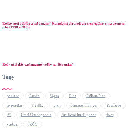
Koľko stojí oblička a iné orgány? Kompletná chronológia cien legálne aj na čiernom
trhu (1990 – 2026)
Kedy sú ďalšie parlamentné voľby na Slovensku?
Tagy
peniaze
Rusko
Vojna
Fico
Róbert Fico
hypotéka
Netflix
vrah
Stranger Things
YouTube
AI
Umelá Inteligencia
Artificial Intelligence
úver
vražda
SZČO