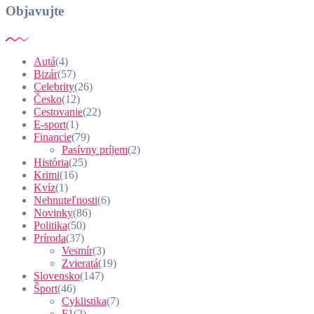
Objavujte
Autá
(4)
Bizár
(57)
Celebrity
(26)
Česko
(12)
Cestovanie
(22)
E-sport
(1)
Financie
(79)
Pasívny príjem
(2)
História
(25)
Krimi
(16)
Kvíz
(1)
Nehnuteľnosti
(6)
Novinky
(86)
Politika
(50)
Príroda
(37)
Vesmír
(3)
Zvieratá
(19)
Slovensko
(147)
Šport
(46)
Cyklistika
(7)
F1
(2)