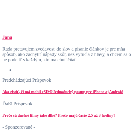
Jana
Rada pretavujem zvedavosť do slov a písanie článkov je pre mňa
spôsob, ako zachytiť nápady skôr, než vyfučia z hlavy, a chcem sa o
ne podeliť s každým, kto má chuť čítať.
Predchádzajúci Príspevok
Ako zistiť, či má mobil eSIM?Jednoduchý postup pre iPhone aj Android
Ďalší Príspevok
Prečo sú dnešné filmy také dlhé? Prečo majú často 2,5 až 3 hodiny?
- Sponzorované -