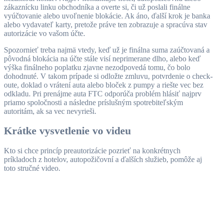
zákaznícku linku obchodníka a overte si, či už poslali finálne
vyúčtovanie alebo uvoľnenie blokácie. Ak áno, ďalší krok je banka
alebo vydavateľ karty, pretože práve ten zobrazuje a spracúva stav
autorizácie vo vašom účte.
Spozornieť treba najmä vtedy, keď už je finálna suma zaúčtovaná a
pôvodná blokácia na účte stále visí neprimerane dlho, alebo keď
výška finálneho poplatku zjavne nezodpovedá tomu, čo bolo
dohodnuté. V takom prípade si odložte zmluvu, potvrdenie o check-
oute, doklad o vrátení auta alebo bloček z pumpy a riešte vec bez
odkladu. Pri prenájme auta FTC odporúča problém hlásiť najprv
priamo spoločnosti a následne príslušným spotrebiteľským
autoritám, ak sa vec nevyrieši.
Krátke vysvetlenie vo videu
Kto si chce princíp preautorizácie pozrieť na konkrétnych
príkladoch z hotelov, autopožičovní a ďalších služieb, pomôže aj
toto stručné video.