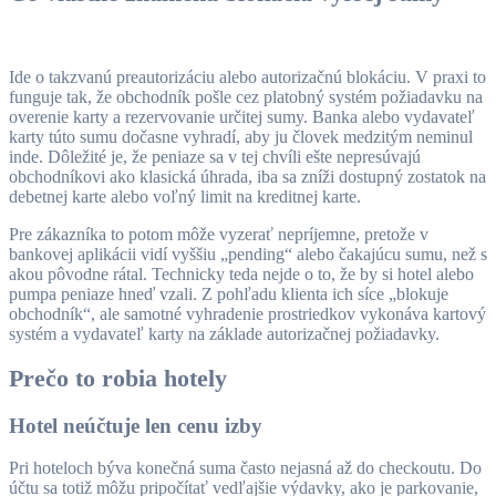
Ide o takzvanú preautorizáciu alebo autorizačnú blokáciu. V praxi to
funguje tak, že obchodník pošle cez platobný systém požiadavku na
overenie karty a rezervovanie určitej sumy. Banka alebo vydavateľ
karty túto sumu dočasne vyhradí, aby ju človek medzitým neminul
inde. Dôležité je, že peniaze sa v tej chvíli ešte nepresúvajú
obchodníkovi ako klasická úhrada, iba sa zníži dostupný zostatok na
debetnej karte alebo voľný limit na kreditnej karte.
Pre zákazníka to potom môže vyzerať nepríjemne, pretože v
bankovej aplikácii vidí vyššiu „pending“ alebo čakajúcu sumu, než s
akou pôvodne rátal. Technicky teda nejde o to, že by si hotel alebo
pumpa peniaze hneď vzali. Z pohľadu klienta ich síce „blokuje
obchodník“, ale samotné vyhradenie prostriedkov vykonáva kartový
systém a vydavateľ karty na základe autorizačnej požiadavky.
Prečo to robia hotely
Hotel neúčtuje len cenu izby
Pri hoteloch býva konečná suma často nejasná až do checkoutu. Do
účtu sa totiž môžu pripočítať vedľajšie výdavky, ako je parkovanie,