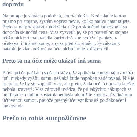
dopredu
Na pumpe je situácia podobná, len rýchlejšia. Keď platíte kartou
priamo pri stojane, systém vopred nevie, koľko paliva natankujete.
Preto sa najprv spraví autorizácia a až po skončení tankovania sa
dopočíta skutočná cena. Visa vysvetľuje, že pri platení pri stojane
môžu niektorí vydavatelia kariet dočasne podržať peniaze v
očakávaní finálnej sumy, aby sa predišlo situácii, že zákazník
natankuje viac, než má na účte alebo limite k dispozícii.
Preto sa na účte môže ukázať iná suma
Práve pri čerpačkách sa často stáva, že aplikácia banky najprv ukáže
inú, niekedy vyššiu sumu, než aká bude napokon zaúčtovaná. Nie je
to preto, že by ste zaplatili viac, ale preto, že konečná transakcia ešte
nebola uzavretá. Visa zároveň uvádza, že pri takýchto nákupoch sa
notifikácie a online zostatok nemusia okamžite zhodovať s finálnou
účtovanou sumou, pretože presný účet vznikne až po dokončení
tankovania.
Prečo to robia autopožičovne