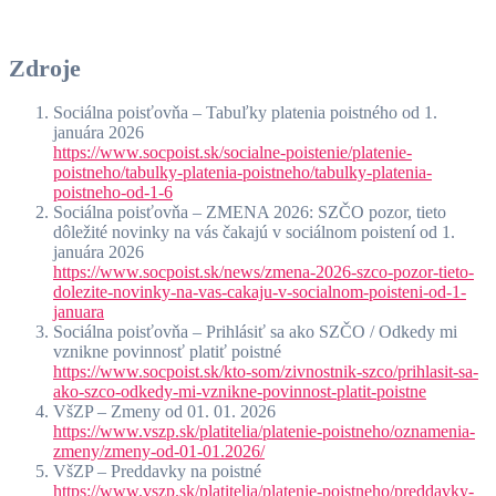
Zdroje
Sociálna poisťovňa – Tabuľky platenia poistného od 1.
januára 2026
https://www.socpoist.sk/socialne-poistenie/platenie-
poistneho/tabulky-platenia-poistneho/tabulky-platenia-
poistneho-od-1-6
Sociálna poisťovňa – ZMENA 2026: SZČO pozor, tieto
dôležité novinky na vás čakajú v sociálnom poistení od 1.
januára 2026
https://www.socpoist.sk/news/zmena-2026-szco-pozor-tieto-
dolezite-novinky-na-vas-cakaju-v-socialnom-poisteni-od-1-
januara
Sociálna poisťovňa – Prihlásiť sa ako SZČO / Odkedy mi
vznikne povinnosť platiť poistné
https://www.socpoist.sk/kto-som/zivnostnik-szco/prihlasit-sa-
ako-szco-odkedy-mi-vznikne-povinnost-platit-poistne
VšZP – Zmeny od 01. 01. 2026
https://www.vszp.sk/platitelia/platenie-poistneho/oznamenia-
zmeny/zmeny-od-01-01.2026/
VšZP – Preddavky na poistné
https://www.vszp.sk/platitelia/platenie-poistneho/preddavky-