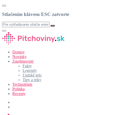
Stlačením klávesu ESC zatvorte
Domov
Novinky
Zaujímavosti
Fakty
Legendy
Ľudské telo
Tipy a triky
Technológie
Politika
Recepty