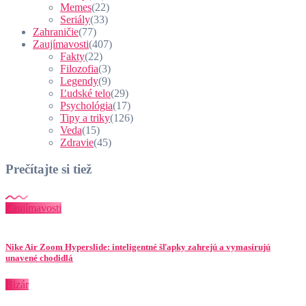
Memes
(22)
Seriály
(33)
Zahraničie
(77)
Zaujímavosti
(407)
Fakty
(22)
Filozofia
(3)
Legendy
(9)
Ľudské telo
(29)
Psychológia
(17)
Tipy a triky
(126)
Veda
(15)
Zdravie
(45)
Prečítajte si tiež
Zaujímavosti
Nike Air Zoom Hyperslide: inteligentné šľapky zahrejú a vymasírujú
unavené chodidlá
Bizár