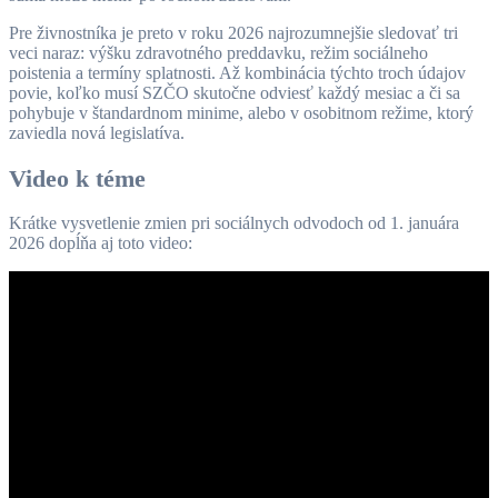
Pre živnostníka je preto v roku 2026 najrozumnejšie sledovať tri
veci naraz: výšku zdravotného preddavku, režim sociálneho
poistenia a termíny splatnosti. Až kombinácia týchto troch údajov
povie, koľko musí SZČO skutočne odviesť každý mesiac a či sa
pohybuje v štandardnom minime, alebo v osobitnom režime, ktorý
zaviedla nová legislatíva.
Video k téme
Krátke vysvetlenie zmien pri sociálnych odvodoch od 1. januára
2026 dopĺňa aj toto video: