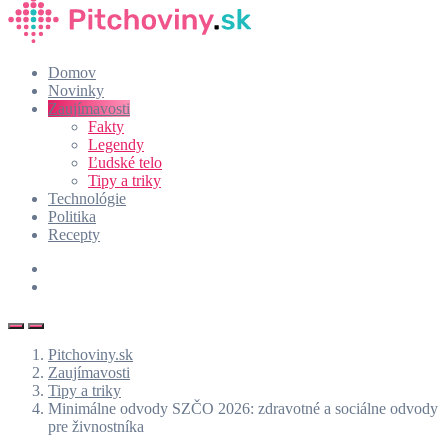
Domov
Novinky
Zaujímavosti
Fakty
Legendy
Ľudské telo
Tipy a triky
Technológie
Politika
Recepty
Pitchoviny.sk
Zaujímavosti
Tipy a triky
Minimálne odvody SZČO 2026: zdravotné a sociálne odvody
pre živnostníka