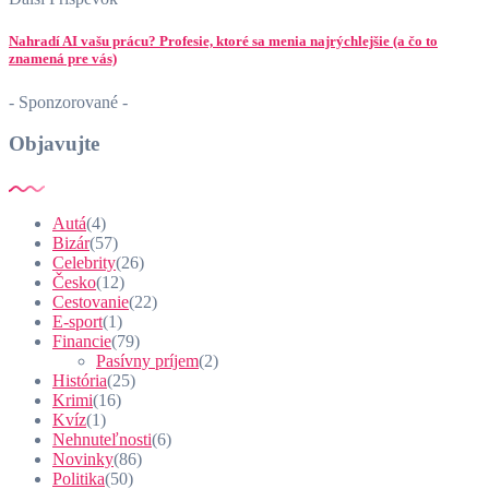
Nahradí AI vašu prácu? Profesie, ktoré sa menia najrýchlejšie (a čo to
znamená pre vás)
- Sponzorované -
Objavujte
Autá
(4)
Bizár
(57)
Celebrity
(26)
Česko
(12)
Cestovanie
(22)
E-sport
(1)
Financie
(79)
Pasívny príjem
(2)
História
(25)
Krimi
(16)
Kvíz
(1)
Nehnuteľnosti
(6)
Novinky
(86)
Politika
(50)