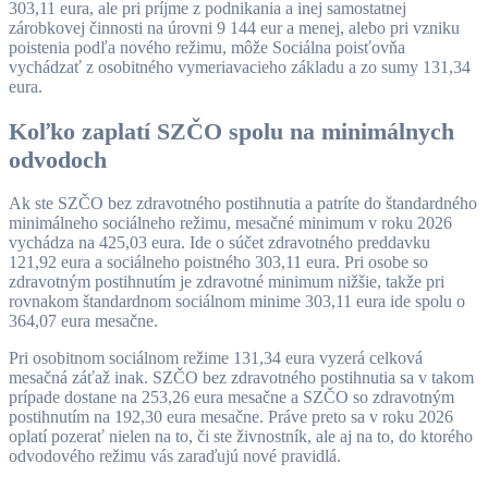
303,11 eura, ale pri príjme z podnikania a inej samostatnej
zárobkovej činnosti na úrovni 9 144 eur a menej, alebo pri vzniku
poistenia podľa nového režimu, môže Sociálna poisťovňa
vychádzať z osobitného vymeriavacieho základu a zo sumy 131,34
eura.
Koľko zaplatí SZČO spolu na minimálnych
odvodoch
Ak ste SZČO bez zdravotného postihnutia a patríte do štandardného
minimálneho sociálneho režimu, mesačné minimum v roku 2026
vychádza na 425,03 eura. Ide o súčet zdravotného preddavku
121,92 eura a sociálneho poistného 303,11 eura. Pri osobe so
zdravotným postihnutím je zdravotné minimum nižšie, takže pri
rovnakom štandardnom sociálnom minime 303,11 eura ide spolu o
364,07 eura mesačne.
Pri osobitnom sociálnom režime 131,34 eura vyzerá celková
mesačná záťaž inak. SZČO bez zdravotného postihnutia sa v takom
prípade dostane na 253,26 eura mesačne a SZČO so zdravotným
postihnutím na 192,30 eura mesačne. Práve preto sa v roku 2026
oplatí pozerať nielen na to, či ste živnostník, ale aj na to, do ktorého
odvodového režimu vás zaraďujú nové pravidlá.