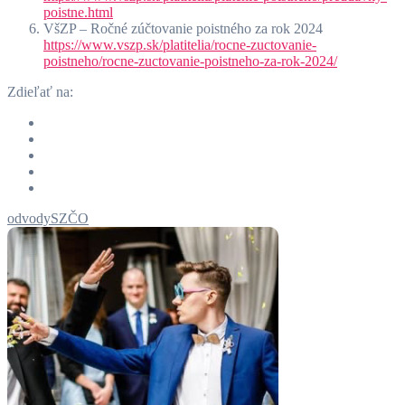
poistne.html
VšZP – Ročné zúčtovanie poistného za rok 2024
https://www.vszp.sk/platitelia/rocne-zuctovanie-
poistneho/rocne-zuctovanie-poistneho-za-rok-2024/
Zdieľať na:
odvody
SZČO