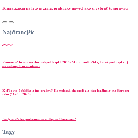
Klimatizácia na leto aj zimu: praktický návod, ako si vybrať tú správnu
Najčítanejšie
Koncertné honoráre slovenských kapiel 2026: Ako sa rodia čísla, ktoré prekvapia aj
ostrieľaných promotérov
Koľko stojí oblička a iné orgány? Kompletná chronológia cien legálne aj na čiernom
trhu (1990 – 2026)
Kedy sú ďalšie parlamentné voľby na Slovensku?
Tagy