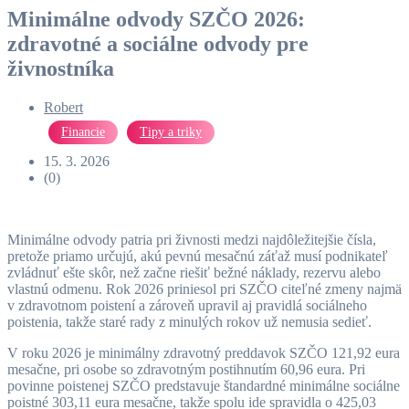
Minimálne odvody SZČO 2026:
zdravotné a sociálne odvody pre
živnostníka
Robert
Financie
Tipy a triky
15. 3. 2026
(0)
Minimálne odvody patria pri živnosti medzi najdôležitejšie čísla,
pretože priamo určujú, akú pevnú mesačnú záťaž musí podnikateľ
zvládnuť ešte skôr, než začne riešiť bežné náklady, rezervu alebo
vlastnú odmenu. Rok 2026 priniesol pri SZČO citeľné zmeny najmä
v zdravotnom poistení a zároveň upravil aj pravidlá sociálneho
poistenia, takže staré rady z minulých rokov už nemusia sedieť.
V roku 2026 je minimálny zdravotný preddavok SZČO 121,92 eura
mesačne, pri osobe so zdravotným postihnutím 60,96 eura. Pri
povinne poistenej SZČO predstavuje štandardné minimálne sociálne
poistné 303,11 eura mesačne, takže spolu ide spravidla o 425,03