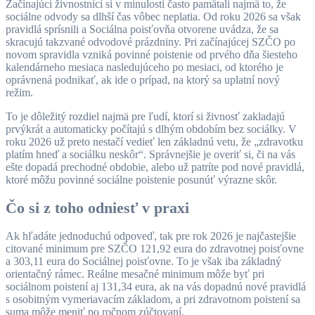
Začínajúci živnostníci si v minulosti často pamätali najmä to, že
sociálne odvody sa dlhší čas vôbec neplatia. Od roku 2026 sa však
pravidlá sprísnili a Sociálna poisťovňa otvorene uvádza, že sa
skracujú takzvané odvodové prázdniny. Pri začínajúcej SZČO po
novom spravidla vzniká povinné poistenie od prvého dňa šiesteho
kalendárneho mesiaca nasledujúceho po mesiaci, od ktorého je
oprávnená podnikať, ak ide o prípad, na ktorý sa uplatní nový
režim.
To je dôležitý rozdiel najmä pre ľudí, ktorí si živnosť zakladajú
prvýkrát a automaticky počítajú s dlhým obdobím bez sociálky. V
roku 2026 už preto nestačí vedieť len základnú vetu, že „zdravotku
platím hneď a sociálku neskôr“. Správnejšie je overiť si, či na vás
ešte dopadá prechodné obdobie, alebo už patríte pod nové pravidlá,
ktoré môžu povinné sociálne poistenie posunúť výrazne skôr.
Čo si z toho odniesť v praxi
Ak hľadáte jednoduchú odpoveď, tak pre rok 2026 je najčastejšie
citované minimum pre SZČO 121,92 eura do zdravotnej poisťovne
a 303,11 eura do Sociálnej poisťovne. To je však iba základný
orientačný rámec. Reálne mesačné minimum môže byť pri
sociálnom poistení aj 131,34 eura, ak na vás dopadnú nové pravidlá
s osobitným vymeriavacím základom, a pri zdravotnom poistení sa
suma môže meniť po ročnom zúčtovaní.