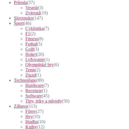
Príroda
(37)
Vesmír
(3)
Zvieratá
(19)
Slovensko
(147)
Šport
(46)
Cyklistika
(7)
F1
(2)
Fitness
(8)
Futbal
(5)
Golf
(3)
Hokej
(20)
Lyžovanie
(1)
Olympijské hry
(6)
Tenis
(2)
Zjazd
(1)
Technológie
(89)
Hardware
(7)
Recenzie
(1)
Software
(45)
Tipy, triky a návody
(50)
Zábava
(113)
Filmy
(27)
Hry
(10)
Hudba
(10)
Knihy
(12)