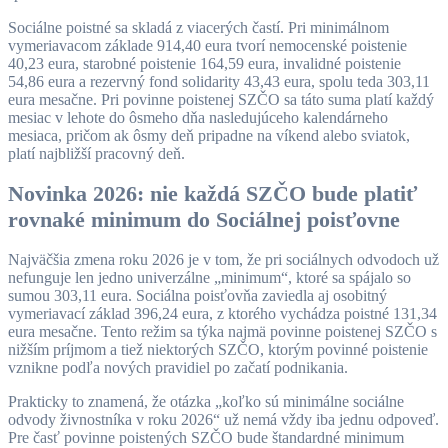
Sociálne poistné sa skladá z viacerých častí. Pri minimálnom
vymeriavacom základe 914,40 eura tvorí nemocenské poistenie
40,23 eura, starobné poistenie 164,59 eura, invalidné poistenie
54,86 eura a rezervný fond solidarity 43,43 eura, spolu teda 303,11
eura mesačne. Pri povinne poistenej SZČO sa táto suma platí každý
mesiac v lehote do ôsmeho dňa nasledujúceho kalendárneho
mesiaca, pričom ak ôsmy deň pripadne na víkend alebo sviatok,
platí najbližší pracovný deň.
Novinka 2026: nie každá SZČO bude platiť
rovnaké minimum do Sociálnej poisťovne
Najväčšia zmena roku 2026 je v tom, že pri sociálnych odvodoch už
nefunguje len jedno univerzálne „minimum“, ktoré sa spájalo so
sumou 303,11 eura. Sociálna poisťovňa zaviedla aj osobitný
vymeriavací základ 396,24 eura, z ktorého vychádza poistné 131,34
eura mesačne. Tento režim sa týka najmä povinne poistenej SZČO s
nižším príjmom a tiež niektorých SZČO, ktorým povinné poistenie
vznikne podľa nových pravidiel po začatí podnikania.
Prakticky to znamená, že otázka „koľko sú minimálne sociálne
odvody živnostníka v roku 2026“ už nemá vždy iba jednu odpoveď.
Pre časť povinne poistených SZČO bude štandardné minimum