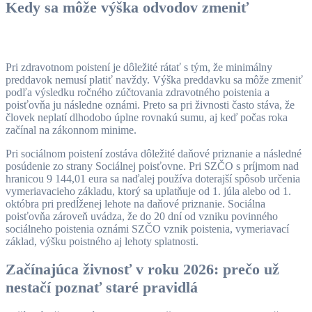
Kedy sa môže výška odvodov zmeniť
Pri zdravotnom poistení je dôležité rátať s tým, že minimálny
preddavok nemusí platiť navždy. Výška preddavku sa môže zmeniť
podľa výsledku ročného zúčtovania zdravotného poistenia a
poisťovňa ju následne oznámi. Preto sa pri živnosti často stáva, že
človek neplatí dlhodobo úplne rovnakú sumu, aj keď počas roka
začínal na zákonnom minime.
Pri sociálnom poistení zostáva dôležité daňové priznanie a následné
posúdenie zo strany Sociálnej poisťovne. Pri SZČO s príjmom nad
hranicou 9 144,01 eura sa naďalej používa doterajší spôsob určenia
vymeriavacieho základu, ktorý sa uplatňuje od 1. júla alebo od 1.
októbra pri predĺženej lehote na daňové priznanie. Sociálna
poisťovňa zároveň uvádza, že do 20 dní od vzniku povinného
sociálneho poistenia oznámi SZČO vznik poistenia, vymeriavací
základ, výšku poistného aj lehoty splatnosti.
Začínajúca živnosť v roku 2026: prečo už
nestačí poznať staré pravidlá