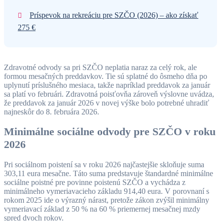
Príspevok na rekreáciu pre SZČO (2026) – ako získať
275 €
Zdravotné odvody sa pri SZČO neplatia naraz za celý rok, ale
formou mesačných preddavkov. Tie sú splatné do ôsmeho dňa po
uplynutí príslušného mesiaca, takže napríklad preddavok za január
sa platí vo februári. Zdravotná poisťovňa zároveň výslovne uvádza,
že preddavok za január 2026 v novej výške bolo potrebné uhradiť
najneskôr do 8. februára 2026.
Minimálne sociálne odvody pre SZČO v roku
2026
Pri sociálnom poistení sa v roku 2026 najčastejšie skloňuje suma
303,11 eura mesačne. Táto suma predstavuje štandardné minimálne
sociálne poistné pre povinne poistenú SZČO a vychádza z
minimálneho vymeriavacieho základu 914,40 eura. V porovnaní s
rokom 2025 ide o výrazný nárast, pretože zákon zvýšil minimálny
vymeriavací základ z 50 % na 60 % priemernej mesačnej mzdy
spred dvoch rokov.