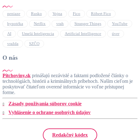
peniaze
Rusko
Vojna
Fico
Róbert Fico
hypotéka
Netflix
vrah
Stranger Things
YouTube
AI
Umelá Inteligencia
Artificial Intelligence
úver
vražda
SZČO
O nás
Pitchoviny.sk
prinášajú nezávislé a faktami podložené články o
technológiách, histórii a kriminálnych príbehoch. Naším cieľom je
poskytovať čitateľom overené informácie vo voľne prístupnej
forme.
Zásady používania súborov cookie
Vyhlásenie o ochrane osobných údajov
Redakčný kódex